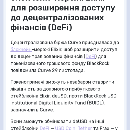
для розширення доступу
до децентралізованих
фінансів (DeFi)
Децентралізована біржа Curve приєдналася до
блокчейн
-мережі Elixir, щоб розширити доступ
до децентралізованих фінансів (
DeFi
) для
токенізованого грошового фонду BlackRock,
повідомила Curve 29 листопада.
Токенотримачі зможуть незабаром створити
ліквідність за допомогою прибуткового
стейблкоїна Elixir, deUSD, проти BlackRock USD
Institutional Digital Liquidity Fund (BUIDL),
зазначили в Curve.
Вони зможуть обмінювати deUSD на інші
стейблкоїни
DeFi
—
USD Coin
,
Tether
та Frax — у