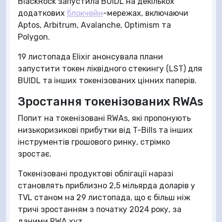
BlackRock запустила BUIDL на декількох
додаткових
блокчейн
-мережах, включаючи
Aptos, Arbitrum, Avalanche, Optimism та
Polygon.
19 листопада Elixir анонсувала плани
запустити токен ліквідного стекингу (LST) для
BUIDL та інших токенізованих цінних паперів.
Зростання токенізованих RWAs
Попит на токенізовані RWAs, які пропонують
низькоризикові прибутки від T-Bills та інших
інструментів грошового ринку, стрімко
зростає.
Токенізовані продуктові облігації наразі
становлять приблизно 2,5 мільярда доларів у
TVL станом на 29 листопада, що є більш ніж
тричі зростанням з початку 2024 року, за
даними RWA.xyz.