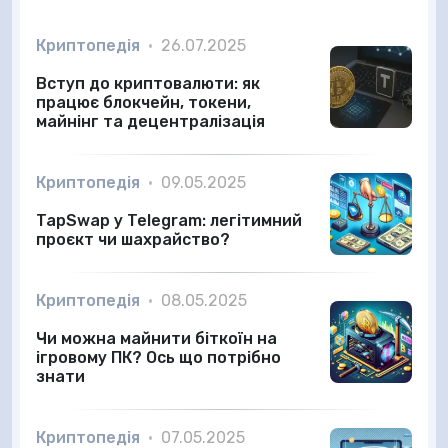
Криптопедія
•
26.07.2025
Вступ до криптовалюти: як
працює блокчейн, токени,
майнінг та децентралізація
Криптопедія
•
09.05.2025
TapSwap у Telegram: легітимний
проєкт чи шахрайство?
Криптопедія
•
08.05.2025
Чи можна майнити біткоїн на
ігровому ПК? Ось що потрібно
знати
Криптопедія
•
07.05.2025