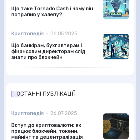
Що таке Tornado Cash і чому він
потрапив у халепу?
Криптопедія
•
06.05.2025
Що банкірам, бухгалтерам і
фінансовим директорам слід
знати про блокчейн
ОСТАННІ ПУБЛІКАЦІЇ
Криптопедія
•
26.07.2025
Вступ до криптовалюти: як
працює блокчейн, токени,
майнінг та децентралізація