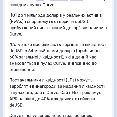
ліквідних пулах Curve.
“[U] до 1 мільярда доларів у реальних активів
(RWAs) тепер можуть створити deUSD,
прибутковий синтетичний долар,” зазначили в
Curve.
“Curve вже має більшість торгівлі та ліквідності
deUSD, з 64 мільйонами доларів (приблизно
60% загальної ліквідності), які в даний час
знаходяться в пулах Curve,” відповідно до
оголошення.
Постачальники ліквідності (LPs) можуть
заробляти винагороди за надання ліквідності
в пулах, додали в Curve. Сайт Elixir рекламує
APR на рівні до 40% для деяких стейкерів
deUSD.
Curve є популярною децентралізованою