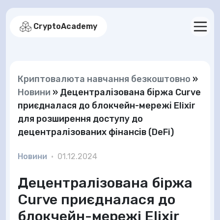
CryptoAcademy
Криптовалюта навчання безкоштовно
»
Новини
»
Децентралізована біржа Curve
приєдналася до блокчейн-мережі Elixir
для розширення доступу до
децентралізованих фінансів (DeFi)
Новини
•
01.12.2024
Децентралізована біржа
Curve приєдналася до
блокчейн-мережі Elixir