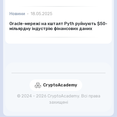
Новини
•
18.05.2025
Oracle-мережі на кшталт Pyth руйнують $50-
мільярдну індустрію фінансових даних
CryptoAcademy
© 2024 - 2026 CryptoAcademy. Всі права
захищені