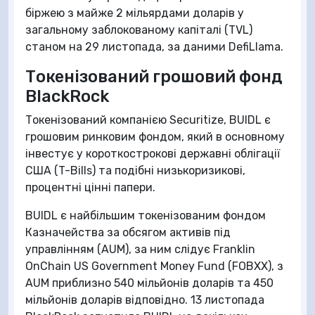
біржею з майже 2 мільярдами доларів у
загальному заблокованому капіталі (TVL)
станом на 29 листопада, за даними DefiLlama.
Токенізований грошовий фонд
BlackRock
Токенізований компанією Securitize, BUIDL є
грошовим ринковим фондом, який в основному
інвестує у короткострокові державні облігації
США (T-Bills) та подібні низькоризикові,
процентні цінні папери.
BUIDL є найбільшим токенізованим фондом
Казначейства за обсягом активів під
управлінням (AUM), за ним слідує Franklin
OnChain US Government Money Fund (FOBXX), з
AUM приблизно 540 мільйонів доларів та 450
мільйонів доларів відповідно. 13 листопада