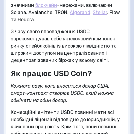
значними
блокчейн
-мережами, включаючи
Solana, Avalanche, TRON,
Algorand
,
Stellar
, Flow
та Hedera.
З часу свого впровадження USDC
зарекомендував себе як ключовий компонент
ринку стейблкоїнів із високою ліквідністю та
широким доступом на централізованих і
децентралізованих біржах у всьому світі.
Як працює USD Coin?
Кожного разу, коли вноситься долар США,
смарт-контракт створює USDC, який можна
обміняти на один долар.
Комерційні емітенти USDC повинні мати всі
необхідні ліцензії відповідно до юрисдикцій, у
яких вони працюють. Крім того, вони повинні
забезпечувати аудиторсько перевірений