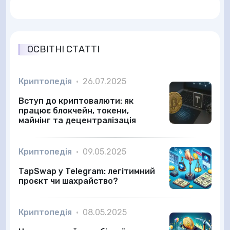
ОСВІТНІ СТАТТІ
Криптопедія
•
26.07.2025
Вступ до криптовалюти: як
працює блокчейн, токени,
майнінг та децентралізація
Криптопедія
•
09.05.2025
TapSwap у Telegram: легітимний
проєкт чи шахрайство?
Криптопедія
•
08.05.2025