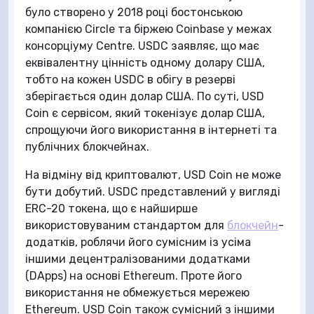
було створено у 2018 році бостонською
компанією Circle та біржею Coinbase у межах
консорціуму Centre. USDC заявляє, що має
еквівалентну цінність одному долару США,
тобто на кожен USDC в обігу в резерві
зберігається один долар США. По суті, USD
Coin є сервісом, який токенізує долар США,
спрощуючи його використання в інтернеті та
публічних блокчейнах.
На відміну від криптовалют, USD Coin не може
бути добутий. USDC представлений у вигляді
ERC-20 токена, що є найширше
використовуваним стандартом для
блокчейн
-
додатків, роблячи його сумісним із усіма
іншими децентралізованими додатками
(DApps) на основі Ethereum. Проте його
використання не обмежується мережею
Ethereum. USD Coin також сумісний з іншими