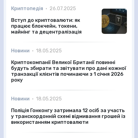
Криптопедія
•
26.07.2025
Вступ до криптовалюти: як
працює блокчейн, токени,
майнінг та децентралізація
Новини
•
18.05.2025
Криптокомпанії Великої Британії повинні
будуть збирати та звітувати про дані кожної
транзакції клієнтів починаючи з 1 січня 2026
року
Новини
•
18.05.2025
Поліція Гонконгу затримала 12 осіб за участь
у транскордонній схемі відмивання грошей із
використанням криптовалюти