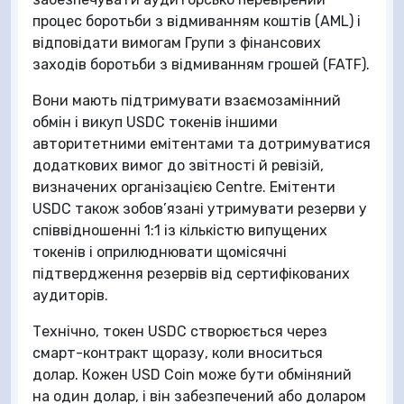
процес боротьби з відмиванням коштів (AML) і
відповідати вимогам Групи з фінансових
заходів боротьби з відмиванням грошей (FATF).
Вони мають підтримувати взаємозамінний
обмін і викуп USDC токенів іншими
авторитетними емітентами та дотримуватися
додаткових вимог до звітності й ревізій,
визначених організацією Centre. Емітенти
USDC також зобов’язані утримувати резерви у
співвідношенні 1:1 із кількістю випущених
токенів і оприлюднювати щомісячні
підтвердження резервів від сертифікованих
аудиторів.
Технічно, токен USDC створюється через
смарт-контракт щоразу, коли вноситься
долар. Кожен USD Coin може бути обміняний
на один долар, і він забезпечений або доларом