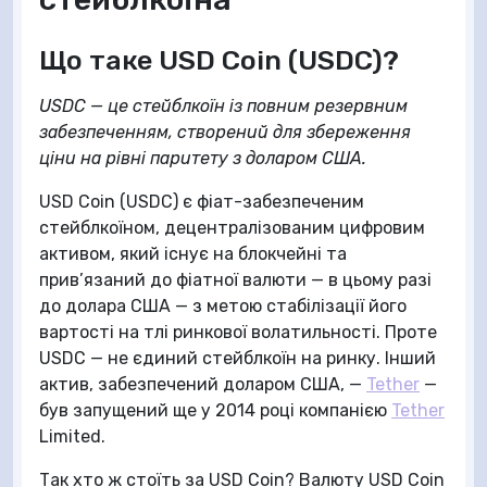
Що таке USD Coin (USDC)?
USDC — це стейблкоїн із повним резервним
забезпеченням, створений для збереження
ціни на рівні паритету з доларом США.
USD Coin (USDC) є фіат-забезпеченим
стейблкоїном, децентралізованим цифровим
активом, який існує на блокчейні та
прив’язаний до фіатної валюти — в цьому разі
до долара США — з метою стабілізації його
вартості на тлі ринкової волатильності. Проте
USDC — не єдиний стейблкоїн на ринку. Інший
актив, забезпечений доларом США, —
Tether
—
був запущений ще у 2014 році компанією
Tether
Limited.
Так хто ж стоїть за USD Coin? Валюту USD Coin