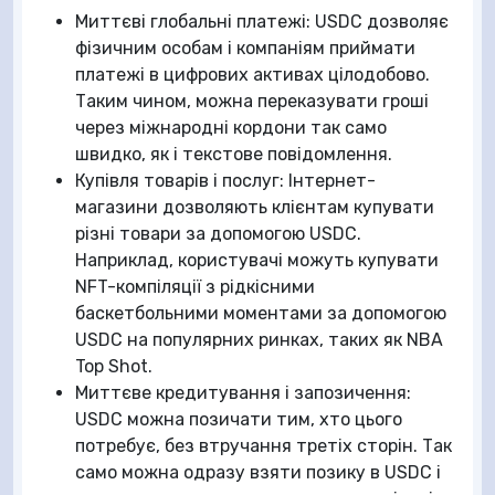
Миттєві глобальні платежі: USDC дозволяє
фізичним особам і компаніям приймати
платежі в цифрових активах цілодобово.
Таким чином, можна переказувати гроші
через міжнародні кордони так само
швидко, як і текстове повідомлення.
Купівля товарів і послуг: Інтернет-
магазини дозволяють клієнтам купувати
різні товари за допомогою USDC.
Наприклад, користувачі можуть купувати
NFT-компіляції з рідкісними
баскетбольними моментами за допомогою
USDC на популярних ринках, таких як NBA
Top Shot.
Миттєве кредитування і запозичення:
USDC можна позичати тим, хто цього
потребує, без втручання третіх сторін. Так
само можна одразу взяти позику в USDC і