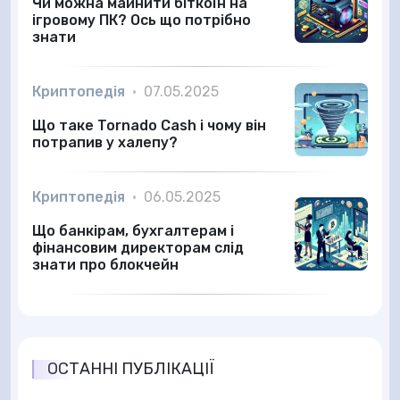
Чи можна майнити біткоїн на
ігровому ПК? Ось що потрібно
знати
Криптопедія
•
07.05.2025
Що таке Tornado Cash і чому він
потрапив у халепу?
Криптопедія
•
06.05.2025
Що банкірам, бухгалтерам і
фінансовим директорам слід
знати про блокчейн
ОСТАННІ ПУБЛІКАЦІЇ