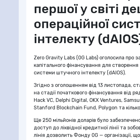
першої у світі д
операційної сис
інтелекту (dAIOS
Zero Gravity Labs (0G Labs) оголосила про 
капітального фінансування для створення п
системи штучного інтелекту (dAIOS).
Згідно з оголошенням від 13 листопада, с
на стадії початкового фінансування від р
Hack VC, Delphi Digital, OKX Ventures, Sams
Stanford Blockchain Fund, Polygon та кілько
Ще 250 мільйонів доларів було забезпечен
доступ до ліквідної кредитної лінії та зоб
лінія дозволить Фонду 0G — організації, щ