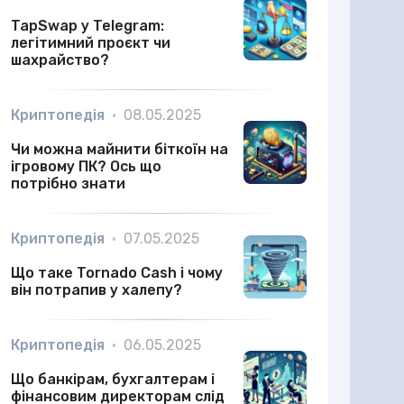
TapSwap у Telegram:
легітимний проєкт чи
шахрайство?
Криптопедія
•
08.05.2025
Чи можна майнити біткоїн на
ігровому ПК? Ось що
потрібно знати
Криптопедія
•
07.05.2025
Що таке Tornado Cash і чому
він потрапив у халепу?
Криптопедія
•
06.05.2025
Що банкірам, бухгалтерам і
фінансовим директорам слід