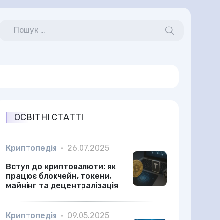
ОСВІТНІ СТАТТІ
Криптопедія
•
26.07.2025
Вступ до криптовалюти: як
працює блокчейн, токени,
майнінг та децентралізація
Криптопедія
•
09.05.2025