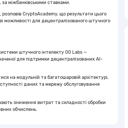
х, за міжбанківськими ставками.
s, розповів CryptoAcademy, що результати цього
ові можливості для децентралізованого штучного
системи штучного інтелекту 0G Labs —
наченої для підтримки децентралізованих AI-
тися на модульній та багатошаровій архітектурі,
оступності даних та мережу обслуговування
ючають зниження витрат та складності обробки
ивних обчислень.