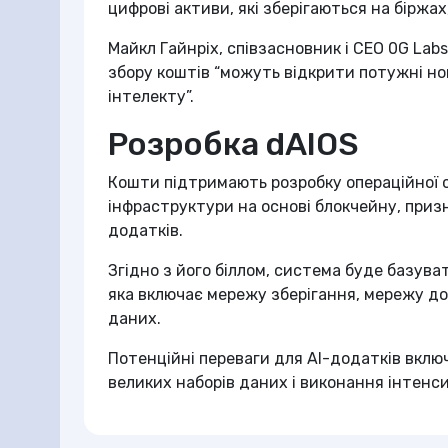
цифрові активи, які зберігаються на біржа
Майкл Гайнріх, співзасновник і CEO 0G Lab
збору коштів “можуть відкрити потужні н
інтелекту”.
Розробка dAIOS
Кошти підтримають розробку операційної 
інфраструктури на основі блокчейну, приз
додатків.
Згідно з його біллом, система буде базува
яка включає мережу зберігання, мережу д
даних.
Потенційні переваги для AI-додатків вкл
великих наборів даних і виконання інтенс