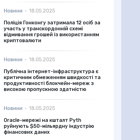
Новини
•
18.05.2025
Поліція Гонконгу затримала 12 осіб за
участь у транскордонній схемі
відмивання грошей із використанням
криптовалюти
Новини
•
18.05.2025
Публічна інтернет-інфраструктура є
критичним обмеженням швидкості та
продуктивності блокчейн-мереж з
високою пропускною здатністю
Новини
•
18.05.2025
Oracle-мережі на кшталт Pyth
руйнують $50-мільярдну індустрію
фінансових даних