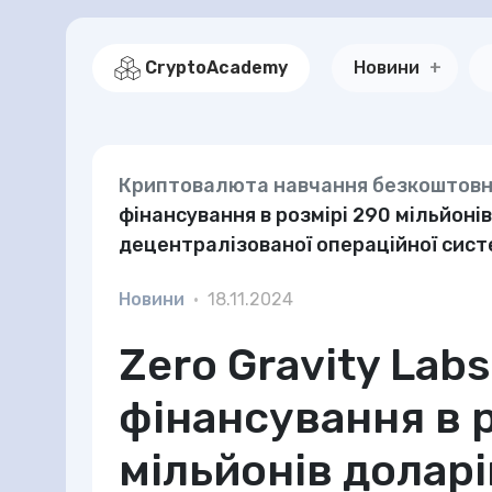
CryptoAcademy
Новини
Криптовалюта навчання безкоштов
фінансування в розмірі 290 мільйонів
децентралізованої операційної сист
Новини
•
18.11.2024
Zero Gravity Lab
фінансування в р
мільйонів долар