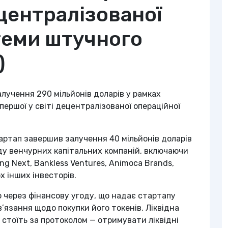
ецентралізованої
теми штучного
)
залучення 290 мільйонів доларів у рамках
ершої у світі децентралізованої операційної
тартап завершив залучення 40 мільйонів доларів
яду венчурних капітальних компаній, включаючи
ung Next, Bankless Ventures, Animoca Brands,
х інших інвесторів.
о через фінансову угоду, що надає стартапу
ов’язання щодо покупки його токенів. Ліквідна
о стоїть за протоколом — отримувати ліквідні