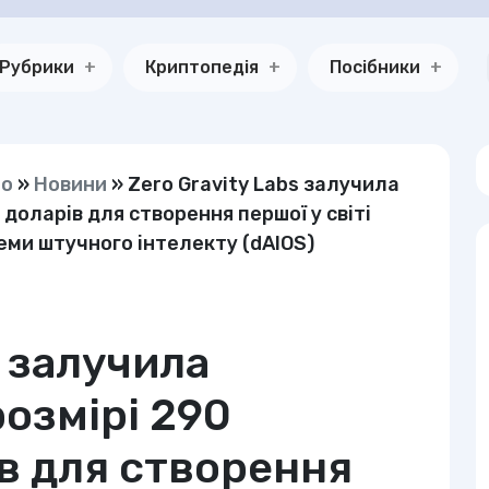
Рубрики
Криптопедія
Посібники
но
»
Новини
»
Zero Gravity Labs залучила
 доларів для створення першої у світі
еми штучного інтелекту (dAIOS)
s залучила
озмірі 290
ів для створення