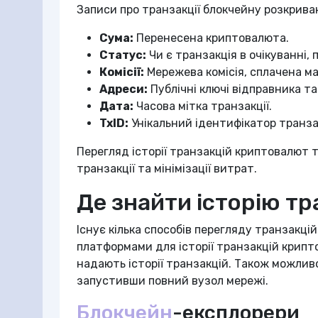
Записи про транзакції блокчейну розкрива
Сума:
Перенесена криптовалюта.
Статус:
Чи є транзакція в очікуванні,
Комісії:
Мережева комісія, сплачена м
Адреси:
Публічні ключі відправника т
Дата:
Часова мітка транзакції.
TxID:
Унікальний ідентифікатор транзак
Перегляд історії транзакцій криптовалют 
транзакції та мінімізації витрат.
Де знайти історію т
Існує кілька способів перегляду транзакці
платформами для історії транзакцій крипто
надають історії транзакцій. Також можли
запустивши повний вузол мережі.
Блокчейн
-експлорери