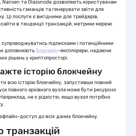
n, Nansen та Glassnode дозволяють користувачам
ктивність гаманців та генерувати звіти для
у. Ці послуги є вигідними для трейдерів,
нсайти в тенденції транзакцій, метрики мережі
ь супроводжуватись підписками і потенційними
они доповнюють
блокчейн
-експлорери, надаючи
их рішень у криптопросторі.
тажте історію блокчейну
ти всю історію блокчейну, запустивши повний
уск повного архівного вузла може бути ресурсно
Наприклад, не є рідкістю, якщо вузол потрібно
у.
 офлайн-доступ до всіх даних блокчейну.
ю транзакцій