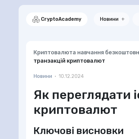
CryptoAcademy
Новини
Криптовалюта навчання безкоштов
транзакцій криптовалют
Новини
•
10.12.2024
Як переглядати 
криптовалют
Ключові висновки