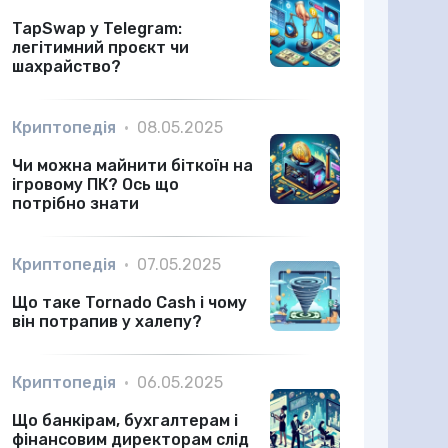
TapSwap у Telegram:
легітимний проєкт чи
шахрайство?
Криптопедія
•
08.05.2025
Чи можна майнити біткоїн на
ігровому ПК? Ось що
потрібно знати
Криптопедія
•
07.05.2025
Що таке Tornado Cash і чому
він потрапив у халепу?
Криптопедія
•
06.05.2025
Що банкірам, бухгалтерам і
фінансовим директорам слід