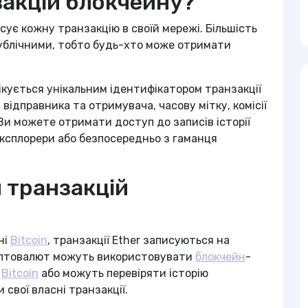
закцій блокчейну?
ує кожну транзакцію в своїй мережі. Більшість
публічними, тобто будь-хто може отримати
кується унікальним ідентифікатором транзакції
в відправника та отримувача, часову мітку, комісії
 Ви можете отримати доступ до записів історії
ксплорери або безпосередньо з гаманця
 транзакцій
ні
Bitcoin
, транзакції Ether записуються на
риптовалют можуть використовувати
блокчейн
-
й
Bitcoin
або можуть перевіряти історію
свої власні транзакції.