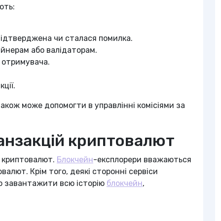
ють:
 підтверджена чи сталася помилка.
айнерам або валідаторам.
а отримувача.
ції.
також може допомогти в управлінні комісіями за
ранзакцій криптовалют
й криптовалют.
Блокчейн
-експлорери вважаються
валют. Крім того, деякі сторонні сервіси
во завантажити всю історію
блокчейн
,