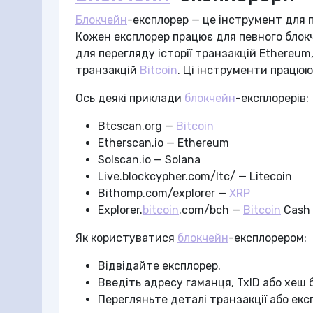
Блокчейн
-експлорер — це інструмент для 
Кожен експлорер працює для певного блокч
для перегляду історії транзакцій Ethereum,
транзакцій
Bitcoin
. Ці інструменти працюю
Ось деякі приклади
блокчейн
-експлорерів:
Btcscan.org —
Bitcoin
Etherscan.io — Ethereum
Solscan.io — Solana
Live.blockcypher.com/ltc/ — Litecoin
Bithomp.com/explorer —
XRP
Explorer.
bitcoin
.com/bch —
Bitcoin
Cash
Як користуватися
блокчейн
-експлорером:
Відвідайте експлорер.
Введіть адресу гаманця, TxID або хеш 
Перегляньте деталі транзакції або екс