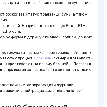
реглядати транзакції криптовалют на публічних
ют розкриває статус транзакції, суму, а також
ача.
транзакцій. Наприклад, транзакція Ether (ETH)
і Ethereum.
Machine ферми підтримують власні записи, до яких
ідстежувати транзакції криптовалют. Ви навіть
бувають у процесі.
Блокчейн
-сканери дозволяють
цій криптовалют на всьому блокчейні. Перегляд
 про комісії за транзакції та активність інших
овалют показує, як переглядати журнали
я деякими з найкращих додатків для історії