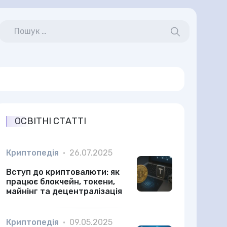
ОСВІТНІ СТАТТІ
Криптопедія
•
26.07.2025
Вступ до криптовалюти: як
працює блокчейн, токени,
майнінг та децентралізація
Криптопедія
•
09.05.2025