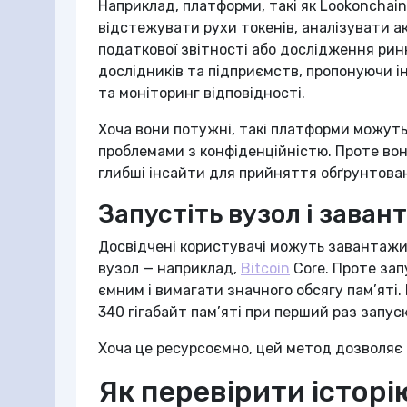
Наприклад, платформи, такі як Lookonchai
відстежувати рухи токенів, аналізувати а
податкової звітності або дослідження ринк
дослідників та підприємств, пропонуючи і
та моніторинг відповідності.
Хоча вони потужні, такі платформи можут
проблемами з конфіденційністю. Проте в
глибші інсайти для прийняття обґрунтован
Запустіть вузол і заван
Досвідчені користувачі можуть завантажи
вузол — наприклад,
Bitcoin
Core. Проте зап
ємним і вимагати значного обсягу пам’яті. 
340 гігабайт пам’яті при перший раз запуск
Хоча це ресурсоємно, цей метод дозволяє
Як перевірити історі