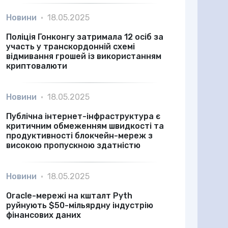
Новини
•
18.05.2025
Поліція Гонконгу затримала 12 осіб за
участь у транскордонній схемі
відмивання грошей із використанням
криптовалюти
Новини
•
18.05.2025
Публічна інтернет-інфраструктура є
критичним обмеженням швидкості та
продуктивності блокчейн-мереж з
високою пропускною здатністю
Новини
•
18.05.2025
Oracle-мережі на кшталт Pyth
руйнують $50-мільярдну індустрію
фінансових даних