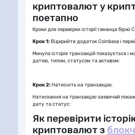
криптовалют у крипт
поетапно
Кроки для перевірки історії гаманця біржі 
Крок 1:
Відкрийте додаток Coinbase і пере
Минула історія транзакцій показується і м
датою, типом, статусом та активом:
Крок 2:
Натисніть на транзакцію.
Натискання на транзакцію зазвичай покаже
дату та статус:
Як перевірити історі
криптовалют з
блок