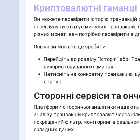
Криптовалютні гаманці
Ви можете перевірити історію транзакцій 
переглянути статус минулих транзакцій. Я
різних монет, вам потрібно перевірити від
Ось як ви можете це зробити:
Перейдіть до розділу “Історія” або “Тр
використовуваного гаманця.
Натисніть на конкретну транзакцію, щоб
статус.
Сторонні сервіси та он
Платформи сторонньої аналітики надають
аналізу транзакцій криптовалют через кіль
покращений фільтр, моніторинг в реальному
складних даних.