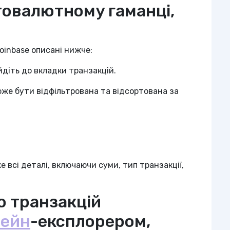
овалютному гаманці,
Coinbase описані нижче:
йдіть до вкладки транзакцій.
оже бути відфільтрована та відсортована за
 всі деталі, включаючи суми, тип транзакції,
ю транзакцій
чейн
-експлорером,