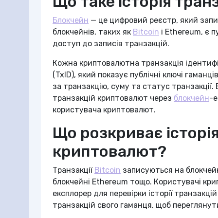
Що таке історія тран
Блокчейн
— це цифровий реєстр, який запис
блокчейнів, таких як
Bitcoin
і Ethereum, є 
доступ до записів транзакцій.
Кожна криптовалютна транзакція ідентифі
(TxID), який показує публічні ключі гаманці
за транзакцію, суму та статус транзакції.
транзакцій криптовалют через
блокчейн
-е
користувача криптовалют.
Що розкриває історія
криптовалют?
Транзакції
Bitcoin
записуються на блокчей
блокчейні Ethereum тощо. Користувачі к
експлорер для перевірки історії транзакці
транзакцій свого гаманця, щоб переглянути 