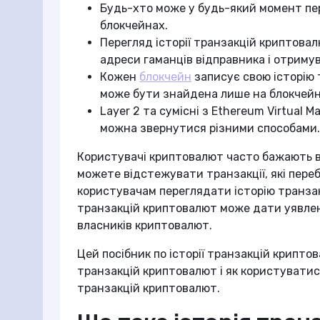
Будь-хто може у будь-який момент пе
блокчейнах.
Перегляд історії транзакцій криптовал
адреси гаманців відправника і отримув
Кожен
блокчейн
записує свою історію 
може бути знайдена лише на блокчейн
Layer 2 та сумісні з Ethereum Virtual 
можна звернутися різними способами.
Користувачі криптовалют часто бажають в
можете відстежувати транзакції, які пере
користувачам переглядати історію транзак
транзакцій криптовалют може дати уявлення
власників криптовалют.
Цей посібник по історії транзакцій крипт
транзакцій криптовалют і як користуватис
транзакцій криптовалют.