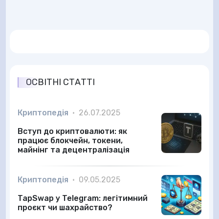
ОСВІТНІ СТАТТІ
Криптопедія
•
26.07.2025
Вступ до криптовалюти: як
працює блокчейн, токени,
майнінг та децентралізація
Криптопедія
•
09.05.2025
TapSwap у Telegram: легітимний
проєкт чи шахрайство?