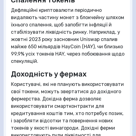
Спалення токенів
Дефляційні криптовалюти періодично
видаляють частину монет з блокчейну шляхом
їхнього спалення, щоб запобігти інфляції й
стабілізувати ліквідність ринку. Наприклад, у
жовтні 2023 року засновник Uniswap спалив
майже 650 мільярдів HayCoin (HAY), чи близько
99,9% усіх токенів HAY, через побоювання щодо
спекуляцій.
Доходність у фермах
Користувачі, які не планують використовувати
свої токени, можуть звертатися до дохідного
фермерства. Дохідна ферма дозволяє
використовувати смартконтракти для
кредитування коштів тим, хто потребує позик,
і заробляти відсотки та повернення нових
токенів у якості винагороди. Дохідні ферми
використовують пули ліквідності для