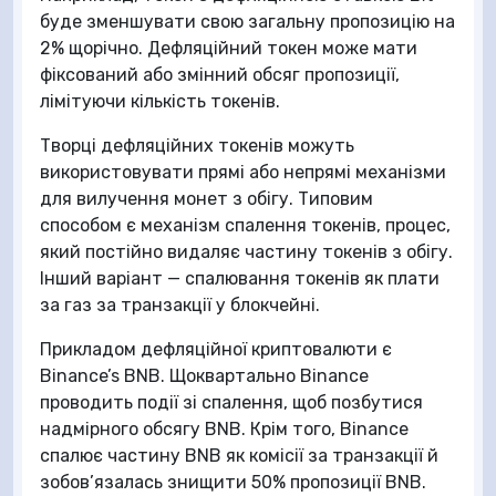
буде зменшувати свою загальну пропозицію на
2% щорічно. Дефляційний токен може мати
фіксований або змінний обсяг пропозиції,
лімітуючи кількість токенів.
Творці дефляційних токенів можуть
використовувати прямі або непрямі механізми
для вилучення монет з обігу. Типовим
способом є механізм спалення токенів, процес,
який постійно видаляє частину токенів з обігу.
Інший варіант — спалювання токенів як плати
за газ за транзакції у блокчейні.
Прикладом дефляційної криптовалюти є
Binance’s BNB. Щоквартально Binance
проводить події зі спалення, щоб позбутися
надмірного обсягу BNB. Крім того, Binance
спалює частину BNB як комісії за транзакції й
зобов’язалась знищити 50% пропозиції BNB.