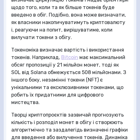
щодо того, коли та як більше токенів буде
введено в обіг. Подібно, вона може визначати,
як власники накопичуватимуть криптовалюту
і, реагуючи на попит, вирішуватиме, коли
вилучати токени з обігу.
Токеноміка визначає вартість і використання
токенів. Наприклад,
Bitcoin
має максимальний
обсяг пропозиції у 21 мільйон монет, тоді як
SOL від Solana обмежується 508 мільйонами. З
іншого боку, незамінні токени (NFT) є
унікальними та ексклюзивними токенами, що
робить їх придатними для цифрового
мистецтва.
Творці криптопроєктів зазвичай прогнозують
кількість і розподіл монет в обігу і створюють
алгоритмічно та заздалегідь визначені графіки
для введення або вилучення токенів. Динаміка