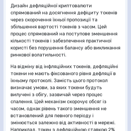
Дизайн дефляційної криптовалюти
спрямований на досягнення дефіциту токенів
через скорочення їхньої пропозиції та
збільшення вартості токенів з часом. Цей
процес спрямований на поступове зменшення
кількості токенів і забезпечення практичної
користі без порушення балансу або викликання
ринкової волатильності.
На відміну від інфляційних токенів, дефляційні
токени не мають фіксованого рівня дефляції в
їхньому протоколі. Замість цього протокол
визначає умови, за яких токени будуть
вилучені з обігу, зазвичай через процес
спалення. Цей механізм скорочує обсяг із
часом, однак рівень такого зменшення не
встановлений для певного періоду і
змінюється залежно від активності в мережі.
Наприклад, токен з дефляційною ставкою 2%