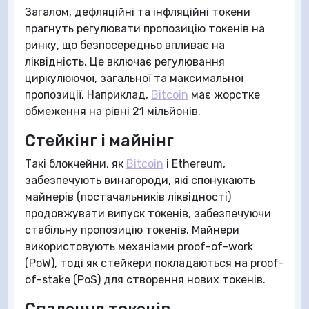
Загалом, дефляційні та інфляційні токени
прагнуть регулювати пропозицію токенів на
ринку, що безпосередньо впливає на
ліквідність. Це включає регулювання
циркулюючої, загальної та максимальної
пропозиції. Наприклад,
Bitcoin
має жорстке
обмеження на рівні 21 мільйонів.
Стейкінг і майнінг
Такі блокчейни, як
Bitcoin
і Ethereum,
забезпечують винагороди, які спонукають
майнерів (постачальників ліквідності)
продовжувати випуск токенів, забезпечуючи
стабільну пропозицію токенів. Майнери
використовують механізми proof-of-work
(PoW), тоді як стейкери покладаються на proof-
of-stake (PoS) для створення нових токенів.