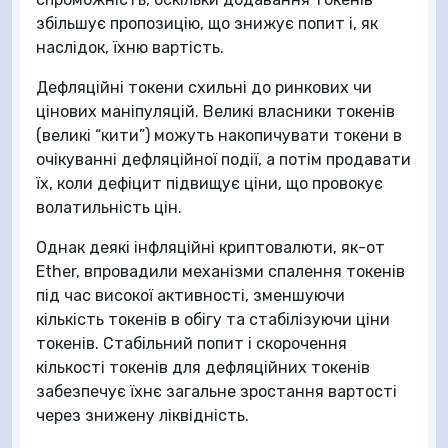
збільшує пропозицію, що знижує попит і, як
наслідок, їхню вартість.
Дефляційні токени схильні до ринкових чи
цінових маніпуляцій. Великі власники токенів
(великі “кити”) можуть накопичувати токени в
очікуванні дефляційної події, а потім продавати
їх, коли дефіцит підвищує ціни, що провокує
волатильність цін.
Однак деякі інфляційні криптовалюти, як-от
Ether, впровадили механізми спалення токенів
під час високої активності, зменшуючи
кількість токенів в обігу та стабілізуючи ціни
токенів. Стабільний попит і скорочення
кількості токенів для дефляційних токенів
забезпечує їхнє загальне зростання вартості
через знижену ліквідність.