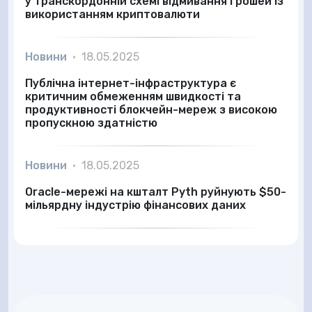
у транскордонній схемі відмивання грошей із
використанням криптовалюти
Новини
•
18.05.2025
Публічна інтернет-інфраструктура є
критичним обмеженням швидкості та
продуктивності блокчейн-мереж з високою
пропускною здатністю
Новини
•
18.05.2025
Oracle-мережі на кшталт Pyth руйнують $50-
мільярдну індустрію фінансових даних