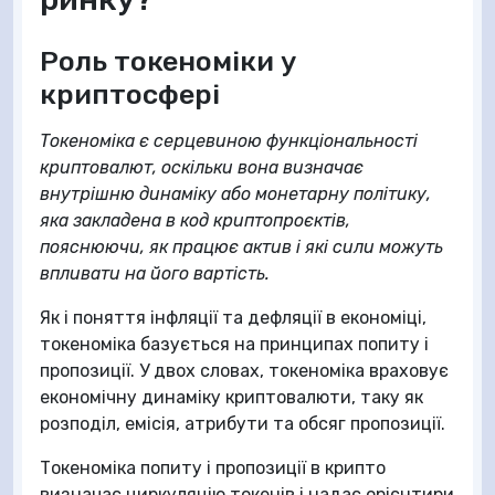
Роль токеноміки у
криптосфері
Токеноміка є серцевиною функціональності
криптовалют, оскільки вона визначає
внутрішню динаміку або монетарну політику,
яка закладена в код криптопроєктів,
пояснюючи, як працює актив і які сили можуть
впливати на його вартість.
Як і поняття інфляції та дефляції в економіці,
токеноміка базується на принципах попиту і
пропозиції. У двох словах, токеноміка враховує
економічну динаміку криптовалюти, таку як
розподіл, емісія, атрибути та обсяг пропозиції.
Токеноміка попиту і пропозиції в крипто
визначає циркуляцію токенів і надає орієнтири