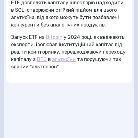
ETF дозволять капіталу інвесторів надходити
в SOL, створюючи стійкий підйом для цього
альткоїна, від якого можуть бути позбавлені
конкуренти без аналогічних продуктів.
Запуск ETF на
Bitcoin
у 2024 році, як вважають
експерти, ізолював інституційний капітал від
решти крипторинку, перешкоджаючи переходу
капіталу з
BTC
в
альткоїни
та порушуючи так
званий “альтсезон”.