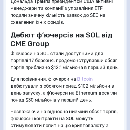
Дональда Трампа президентом США активні
менеджери та компанії з управління ETF
подали значну кількість заявок до SEC на
схвалення їхніх фондів.
Дебют ф’ючерсів на SOL від
CME Group
Ф’ючерси на SOL стали доступними для
торгівлі 17 березня, продемонструвавши обсяг
торгів приблизно $12,1 мільйона в перший день.
Для порівняння, ф’ючерси на
Bitcoin
дебютували з обсягом понад $102 мільйони в
день запуску, а ф’ючерси на Ethereum досягли
понад $30 мільйонів у перший день.
Незважаючи на відносно низький обсяг торгів,
ф’ючерсні контракти на SOL можуть
стимулювати попит на цю криптовалюту з