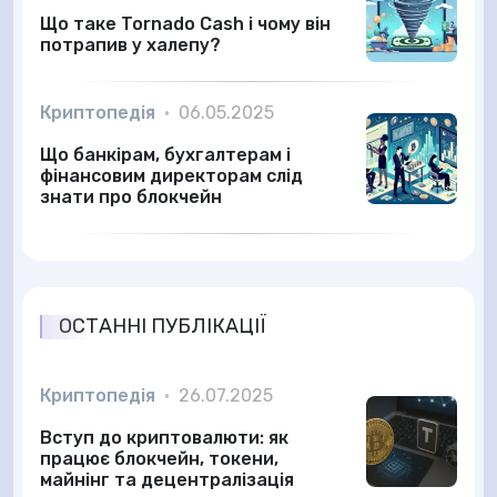
Що таке Tornado Cash і чому він
потрапив у халепу?
Криптопедія
•
06.05.2025
Що банкірам, бухгалтерам і
фінансовим директорам слід
знати про блокчейн
ОСТАННІ ПУБЛІКАЦІЇ
Криптопедія
•
26.07.2025
Вступ до криптовалюти: як
працює блокчейн, токени,
майнінг та децентралізація