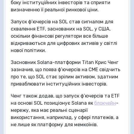
боку інституційних інвесторів та сприяти
визначенню її реальної ринкової ціни.
Запуск ф’ючерсів на SOL став сигналом для
схвалення ETF, заснованих на SOL, у США,
оскільки фінансові регулятори все більше
відкриваються для цифрових активів у світлі
нової політики.
Засновник Solana-платформи Titan Крис Ченг
зазначив, що поява ф’ючерсів на CME свідчить
про те, що SOL стає зрілим активом, здатним
приваблювати інституційних інвесторів.
Ченг також додав, що запуск ф’ючерсів та ETF
на основі SOL позиціонує Solana як
блокчейн
-
мережу, яка має реальні сценарії
використання, наприклад, у сфері платежів, а
не лише як платформу для мемкоїнів.