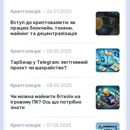
Криптопедія
•
26.07.2025
Вступ до криптовалюти: як
працює блокчейн, токени,
майнінг та децентралізація
Криптопедія
•
09.05.2025
TapSwap у Telegram: легітимний
проєкт чи шахрайство?
Криптопедія
•
08.05.2025
Чи можна майнити біткоїн на
ігровому ПК? Ось що потрібно
знати
Криптопедія
•
07.05.2025