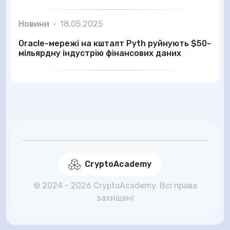
Новини
•
18.05.2025
Oracle-мережі на кшталт Pyth руйнують $50-
мільярдну індустрію фінансових даних
CryptoAcademy
© 2024 - 2026 CryptoAcademy. Всі права
захищені