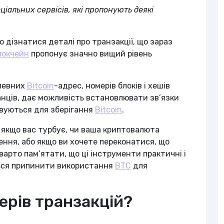
іальних сервісів, які пропонують деякі
о дізнатися деталі про транзакції, що зараз
локчейн
пропонує значно вищий рівень
 певних
Bitcoin
-адрес, номерів блоків і хешів
манців, дає можливість встановлювати зв’язки
овуються для зберігання
Bitcoin
.
 якщо вас турбує, чи ваша криптовалюта
ння, або якщо ви хочете переконатися, що
арто пам’ятати, що ці інструменти практичні і
ться припинити використання
BTC
для
керів транзакцій?