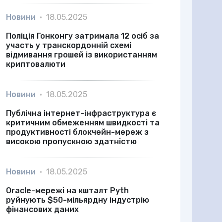
Новини
•
18.05.2025
Поліція Гонконгу затримала 12 осіб за
участь у транскордонній схемі
відмивання грошей із використанням
криптовалюти
Новини
•
18.05.2025
Публічна інтернет-інфраструктура є
критичним обмеженням швидкості та
продуктивності блокчейн-мереж з
високою пропускною здатністю
Новини
•
18.05.2025
Oracle-мережі на кшталт Pyth
руйнують $50-мільярдну індустрію
фінансових даних