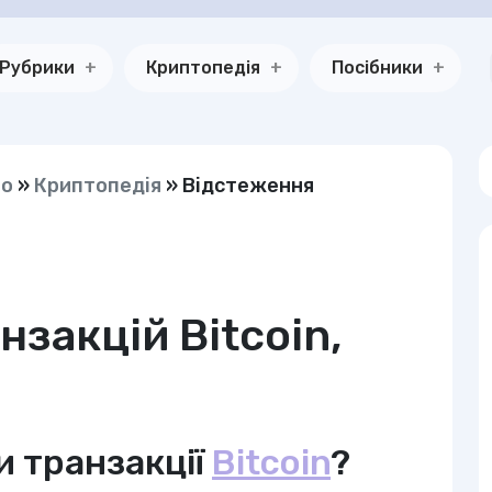
Рубрики
Криптопедія
Посібники
но
»
Криптопедія
»
Відстеження
закцій Bitcoin,
и транзакції
Bitcoin
?