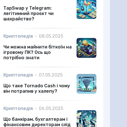
TapSwap у Telegram:
легітимний проєкт чи
шахрайство?
Криптопедія
•
08.05.2025
Чи можна майнити біткоїн на
ігровому ПК? Ось що
потрібно знати
Криптопедія
•
07.05.2025
Що таке Tornado Cash і чому
він потрапив у халепу?
Криптопедія
•
06.05.2025
Що банкірам, бухгалтерам і
фінансовим директорам слід