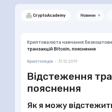
CryptoAcademy
Новини
Криптовалюта навчання безкоштов
транзакцій Bitcoin, пояснення
Криптопедія
•
31.10.2019
Відстеження тран
пояснення
Як я можу відстежит