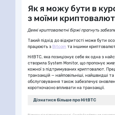
Як я можу бути в кур
з моїми криптовалю
Деякі криптовалютні біржі прагнуть забезп
Такий підхід до відкритості може бути ос
працюють з
Bitcoin
та іншими криптовалю
HitBTC, яка позиціонує себе як одна з най
створила System Monitor, що пропонує жив
кожної з підтримуваних криптовалют. Пред
транзакцій — найповільніші, найшвидші та 
обслуговування також забезпечує оновлен
короткочасно впливати на транзакції.
Дізнатися більше про HitBTC
Відмова від відповідальності. CryptoAcademy не схвалює 