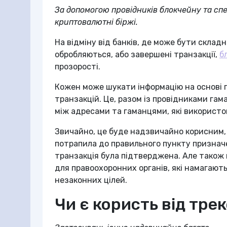
За допомогою провідників блокчейну та спец
криптовалютні біржі.
На відміну від банків, де може бути складн
обробляються, або завершені транзакції,
б
прозорості.
Кожен може шукати інформацію на основі
транзакцій. Це, разом із провідниками га
між адресами та гаманцями, які використ
Звичайно, це буде надзвичайно корисним,
потрапила до правильного пункту призначе
транзакція була підтверджена. Але також в
для правоохоронних органів, які намагаю
незаконних цілей.
Чи є користь від тре