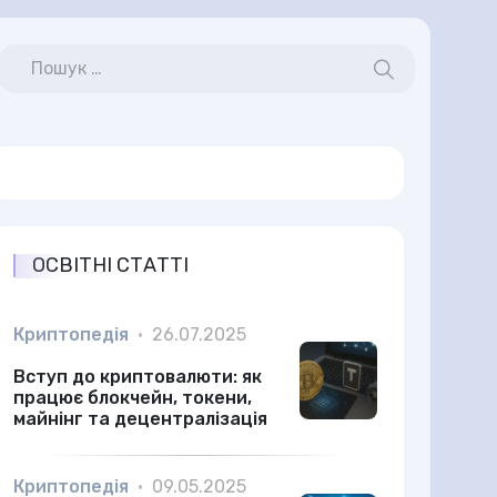
ОСВІТНІ СТАТТІ
Криптопедія
•
26.07.2025
Вступ до криптовалюти: як
працює блокчейн, токени,
майнінг та децентралізація
Криптопедія
•
09.05.2025