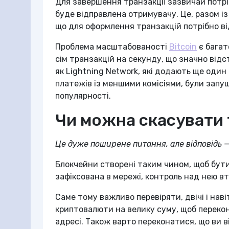
Для завершення транзакції зазвичай потрі
буде відправлена отримувачу. Це, разом і
що для оформлення транзакцій потрібно від
Проблема масштабованості
Bitcoin
є багат
сім транзакцій на секунду, що значно відста
як Lightning Network, які додають ще оди
платежів із меншими комісіями, були запущ
популярності.
Чи можна скасувати
Це дуже поширене питання, але відповідь — 
Блокчейни створені таким чином, щоб бути 
зафіксована в мережі, контроль над нею в
Саме тому важливо перевіряти, двічі і нав
криптовалюти на велику суму, щоб переко
адресі. Також варто переконатися, що ви 