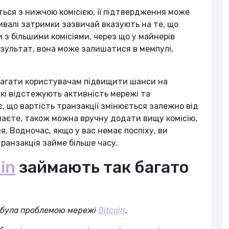
ься з нижчою комісією, її підтвердження може
тривалі затримки зазвичай вказують на те, що
 з більшими комісіями, через що у майнерів
езультат, вона може залишатися в мемпулі,
омагати користувачам підвищити шанси на
які відстежують активність мережі та
є, що вартість транзакції змінюється залежно від
шаєте, також можна вручну додати вищу комісію,
 Водночас, якщо у вас немає поспіху, ви
ранзакція займе більше часу.
in
займають так багато
ь була проблемою мережі
Bitcoin
.