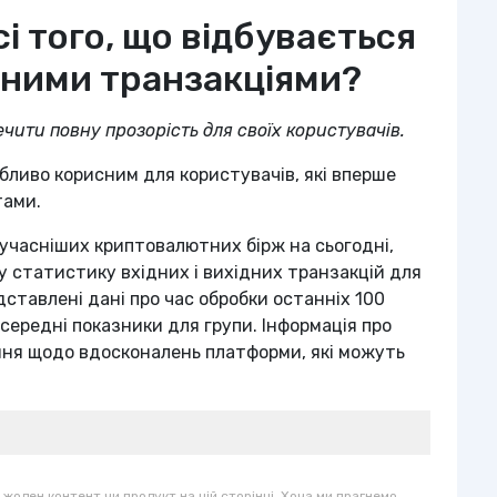
сі того, що відбувається
тними транзакціями?
ечити повну прозорість для своїх користувачів.
обливо корисним для користувачів, які вперше
тами.
сучасніших криптовалютних бірж на сьогодні,
у статистику вхідних і вихідних транзакцій для
ставлені дані про час обробки останніх 100
середні показники для групи. Інформація про
ня щодо вдосконалень платформи, які можуть
жоден контент чи продукт на цій сторінці. Хоча ми прагнемо