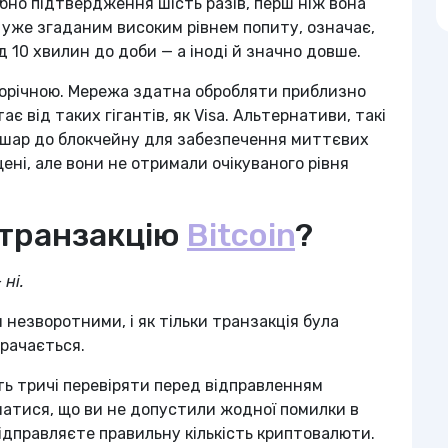
бно підтвердження шість разів, перш ніж вона
з уже згаданим високим рівнем попиту, означає,
 10 хвилин до доби — а іноді й значно довше.
орічною. Мережа здатна обробляти приблизно
є від таких гігантів, як Visa. Альтернативи, такі
н шар до блокчейну для забезпечення миттєвих
ені, але вони не отримали очікуваного рівня
 транзакцію
Bitcoin
?
ні.
незворотними, і як тільки транзакція була
трачається.
іть тричі перевіряти перед відправленням
натися, що ви не допустили жодної помилки в
відправляєте правильну кількість криптовалюти.