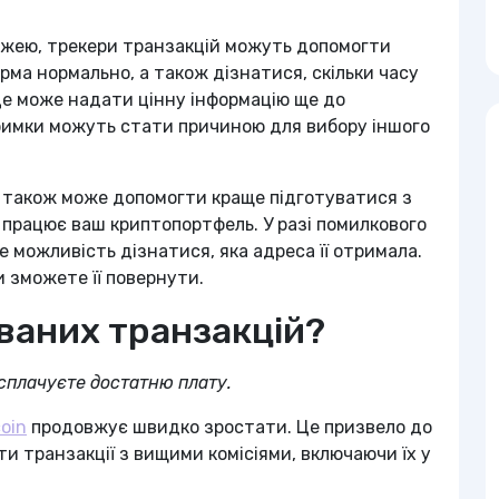
ржею, трекери транзакцій можуть допомогти
рма нормально, а також дізнатися, скільки часу
Це може надати цінну інформацію ще до
тримки можуть стати причиною для вибору іншого
 також може допомогти краще підготуватися з
к працює ваш криптопортфель. У разі помилкового
можливість дізнатися, яка адреса її отримала.
 зможете її повернути.
ваних транзакцій?
сплачуєте достатню плату.
coin
продовжує швидко зростати. Це призвело до
и транзакції з вищими комісіями, включаючи їх у