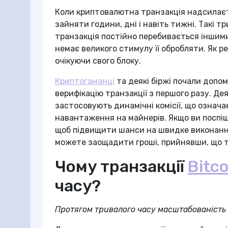
Коли криптовалютна транзакція надсилаєт
зайняти години, дні і навіть тижні. Такі 
транзакція постійно перебивається іншими
немає великого стимулу її обробляти. Як р
очікуючи свого блоку.
Криптогаманці
та деякі біржі почали доп
верифікацію транзакції з першого разу. Де
застосовують динамічні комісії, що означа
навантаження на майнерів. Якщо ви поспі
щоб підвищити шанси на швидке виконання.
можете заощадити гроші, прийнявши, що т
Чому транзакції
Bitco
часу?
Протягом тривалого часу масштабованіст