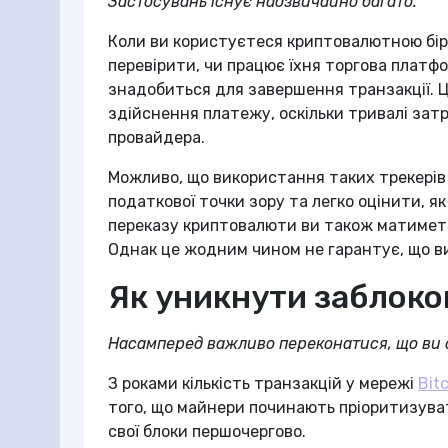
Застосувань існує надзвичайно багато.
Коли ви користуєтеся криптовалютною бі
перевірити, чи працює їхня торгова платфо
знадобиться для завершення транзакції. 
здійснення платежу, оскільки тривалі за
провайдера.
Можливо, що використання таких трекерів
податкової точки зору та легко оцінити, я
переказу криптовалюти ви також матимете 
Однак це жодним чином не гарантує, що ви
Як уникнути заблоко
Насамперед важливо переконатися, що ви 
З роками кількість транзакцій у мережі
Bit
того, що майнери починають пріоритизуват
свої блоки першочергово.