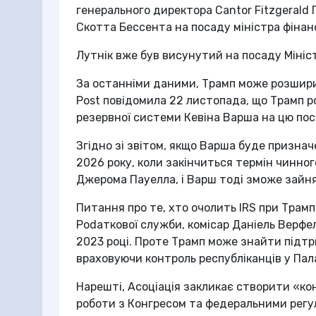
генерального директора Cantor Fitzgerald 
Скотта Бессента на посаду міністра фінан
Лутнік вже був висунутий на посаду Мініс
За останніми даними, Трамп може розширит
Post повідомила 22 листопада, що Трамп 
резервної системи Кевіна Варша на цю по
Згідно зі звітом, якщо Варша буде признач
2026 року, коли закінчиться термін чинно
Джерома Пауелла, і Варш тоді зможе зайня
Питання про те, хто очолить IRS при Трамп
Podаткової служби, комісар Даніель Верфел
2023 році. Проте Трамп може знайти підтри
враховуючи контроль республіканців у Пала
Нарешті, Асоціація закликає створити «к
роботи з Конгресом та федеральними рег