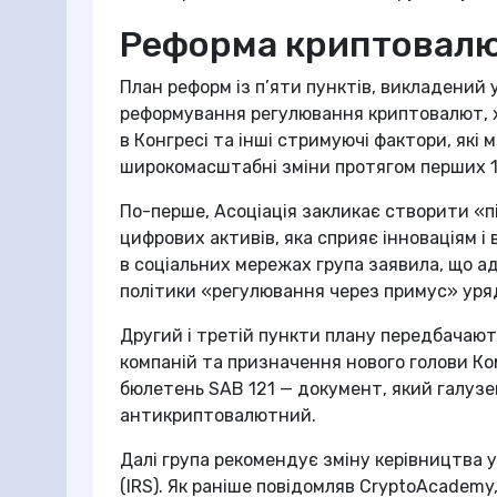
Реформа криптовал
План реформ із п’яти пунктів, викладений 
реформування регулювання криптовалют, х
в Конгресі та інші стримуючі фактори, як
широкомасштабні зміни протягом перших 1
По-перше, Асоціація закликає створити «
цифрових активів, яка сприяє інноваціям і
в соціальних мережах група заявила, що а
політики «регулювання через примус» ур
Другий і третій пункти плану передбачаю
компаній та призначення нового голови Коміс
бюлетень SAB 121 — документ, який галузе
антикриптовалютний.
Далі група рекомендує зміну керівництва у
(IRS). Як раніше повідомляв CryptoAcadem