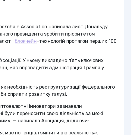
ockchain Association написала лист Дональду
раного президента зробити пріоритетом
алют і
блокчейн
-технологій протягом перших 100
Асоціації. У ньому викладено пʼять ключових
ації, має впровадити адміністрація Трампа у
 як необхідність реструктуризації федерального
аби сприяти розвитку галузі.
иптовалютні інноватори зазнавали
ні були переносити свою діяльність за межі
им», — написала Асоціація, додаючи:
я, має потенціал змінити цю реальність».