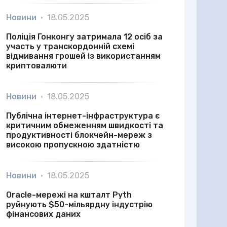
Новини
•
18.05.2025
Поліція Гонконгу затримала 12 осіб за
участь у транскордонній схемі
відмивання грошей із використанням
криптовалюти
Новини
•
18.05.2025
Публічна інтернет-інфраструктура є
критичним обмеженням швидкості та
продуктивності блокчейн-мереж з
високою пропускною здатністю
Новини
•
18.05.2025
Oracle-мережі на кшталт Pyth
руйнують $50-мільярдну індустрію
фінансових даних