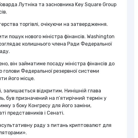
Говарда Лутніка та засновника Key Square Group
сів.
терства торгівлі, очікуючи на затвердження.
и пошук нового міністра фінансів. Washington
розглядає колишнього члена Ради Федеральної
саду.
ено, він займатиме посаду міністра фінансів до
го голови Федеральної резервної системи
ти його місце.
і, залишається відкритим. Нинішній глава
ь, був призначений на п’ятирічний термін у
мку з боку Конгресу для його заміни,
ті представників і Сенаті.
онсультативну раду з питань криптовалют для
уляторами».