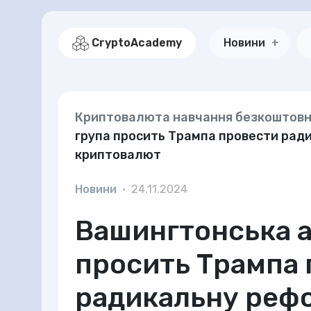
CryptoAcademy
Новини
Криптовалюта навчання безкоштов
група просить Трампа провести рад
криптовалют
Новини
•
24.11.2024
Вашингтонська а
просить Трампа
радикальну реф