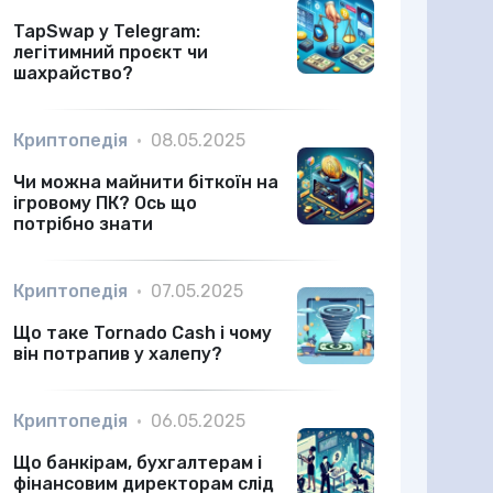
TapSwap у Telegram:
легітимний проєкт чи
шахрайство?
Криптопедія
•
08.05.2025
Чи можна майнити біткоїн на
ігровому ПК? Ось що
потрібно знати
Криптопедія
•
07.05.2025
Що таке Tornado Cash і чому
він потрапив у халепу?
Криптопедія
•
06.05.2025
Що банкірам, бухгалтерам і
фінансовим директорам слід