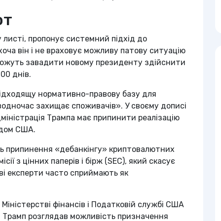
ют
у листі, пропонує системний підхід до
оча він і не враховує можливу патову ситуацію
і можуть завадити новому президенту здійснити
00 днів.
підходящу нормативно-правову базу для
 водночас захищає споживачів». У своєму дописі
дміністрація Трампа має припинити реалізацію
ядом США.
ть припинення «дебанкінгу» криптовалютних
ії з цінних паперів і бірж (SEC), який скасує
ві експерти часто сприймають як
 Міністерстві фінансів і Податковій службі США
y, Трамп розглядав можливість призначення