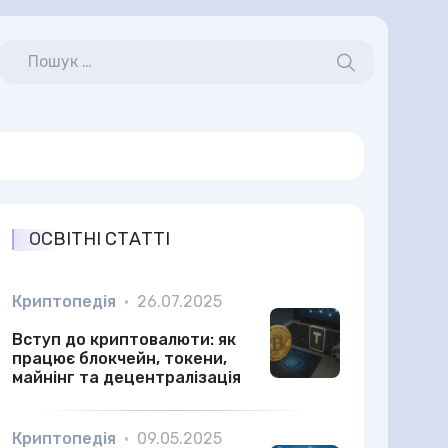
ОСВІТНІ СТАТТІ
Криптопедія
•
26.07.2025
Вступ до криптовалюти: як
працює блокчейн, токени,
майнінг та децентралізація
Криптопедія
•
09.05.2025