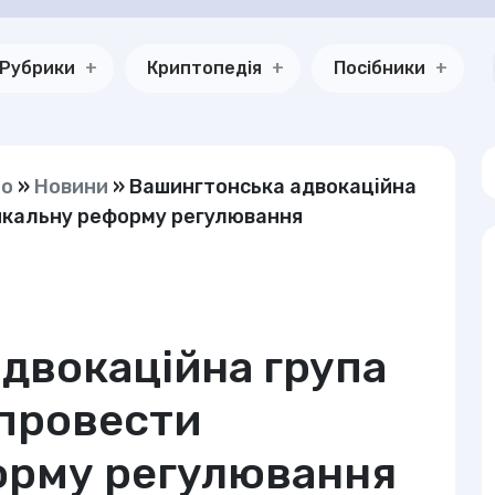
Рубрики
Криптопедія
Посібники
но
»
Новини
»
Вашингтонська адвокаційна
икальну реформу регулювання
двокаційна група
 провести
орму регулювання