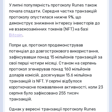
У липні популярність протоколу Runes також
почала спадати. Середня частка транзакцій
протоколу опустилася нижче 9%, що
демонструє зниження інтересу інвесторів до
не взаємозамінних токенів (NFT) на базі
Bitcoin
.
Попри це, протокол продемонстрував
потенціал до довгострокового використання,
зафіксувавши понад 15 мільйонів транзакцій за
свої перші чотири місяці. Станом на серпень
протокол згенерував понад 160 мільйонів
доларів комісій, досягнувши 15.6 мільйона
транзакцій із NFT. У серпні відбулося
короткочасне пожвавлення активності, коли 23
серпня було зафіксовано 255 тисяч
транзакцій.
Однак у вересні транзакції протоколу Runes