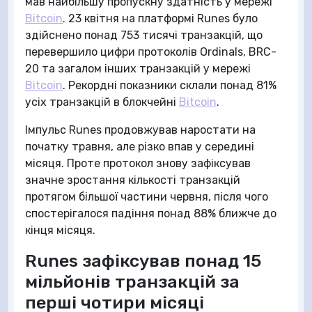
мав найбільшу пропускну здатність у мережі
Bitcoin
. 23 квітня на платформі Runes було
здійснено понад 753 тисячі транзакцій, що
перевершило цифри протоколів Ordinals, BRC-
20 та загалом інших транзакцій у мережі
Bitcoin
. Рекордні показники склали понад 81%
усіх транзакцій в блокчейні
Bitcoin
.
Імпульс Runes продовжував наростати на
початку травня, але різко впав у середині
місяця. Проте протокол знову зафіксував
значне зростання кількості транзакцій
протягом більшої частини червня, після чого
спостерігалося падіння понад 88% ближче до
кінця місяця.
Runes зафіксував понад 15
мільйонів транзакцій за
перші чотири місяці