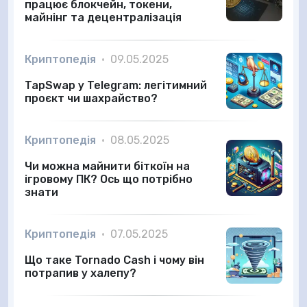
працює блокчейн, токени,
майнінг та децентралізація
Криптопедія
•
09.05.2025
TapSwap у Telegram: легітимний
проєкт чи шахрайство?
Криптопедія
•
08.05.2025
Чи можна майнити біткоїн на
ігровому ПК? Ось що потрібно
знати
Криптопедія
•
07.05.2025
Що таке Tornado Cash і чому він
потрапив у халепу?