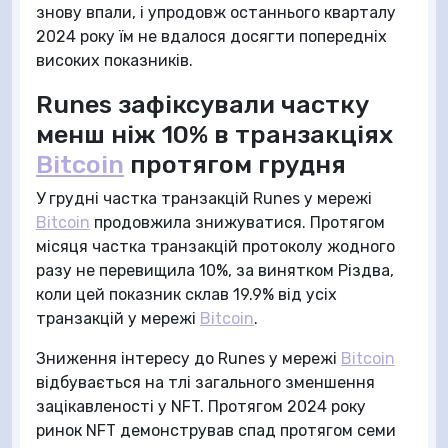
знову впали, і упродовж останнього кварталу
2024 року їм не вдалося досягти попередніх
високих показників.
Runes зафіксували частку
менш ніж 10% в транзакціях
Bitcoin
протягом грудня
У грудні частка транзакцій Runes у мережі
Bitcoin
продовжила знижуватися. Протягом
місяця частка транзакцій протоколу жодного
разу не перевищила 10%, за винятком Різдва,
коли цей показник склав 19.9% від усіх
транзакцій у мережі
Bitcoin
.
Зниження інтересу до Runes у мережі
Bitcoin
відбувається на тлі загального зменшення
зацікавленості у NFT. Протягом 2024 року
ринок NFT демонстрував спад протягом семи