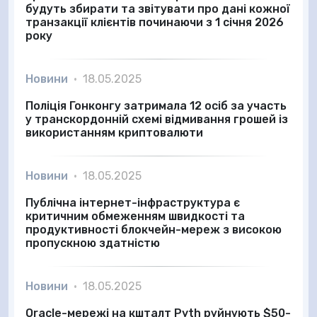
будуть збирати та звітувати про дані кожної
транзакції клієнтів починаючи з 1 січня 2026
року
Новини
•
18.05.2025
Поліція Гонконгу затримала 12 осіб за участь
у транскордонній схемі відмивання грошей із
використанням криптовалюти
Новини
•
18.05.2025
Публічна інтернет-інфраструктура є
критичним обмеженням швидкості та
продуктивності блокчейн-мереж з високою
пропускною здатністю
Новини
•
18.05.2025
Oracle-мережі на кшталт Pyth руйнують $50-