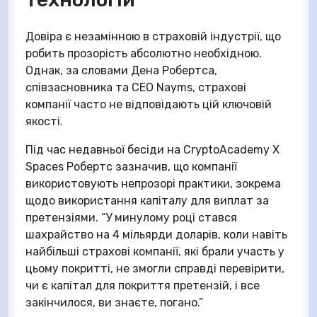
Довіра є незамінною в страховій індустрії, що
робить прозорість абсолютно необхідною.
Однак, за словами Дена Робертса,
співзасновника та CEO Nayms, страхові
компанії часто не відповідають цій ключовій
якості.
Під час недавньої бесіди на CryptoAcademy X
Spaces Робертс зазначив, що компанії
використовують непрозорі практики, зокрема
щодо використання капіталу для виплат за
претензіями. “У минулому році стався
шахрайство на 4 мільярди доларів, коли навіть
найбільші страхові компанії, які брали участь у
цьому покритті, не змогли справді перевірити,
чи є капітал для покриття претензій, і все
закінчилося, ви знаєте, погано.”