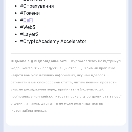
#
Страхування
#
Токени
#
DeFi
#
Web3
#
Layer2
#
CryptoAcademy Accelerator
Відмова від відповідальності.
CryptoAcademy не підтримує
жоден контент чи продукт на цій сторінці. Хоча ми прагнемо
надати вам усю важливу інформацію, яку нам вдалося
отримати в цій спонсорській статті, читачі повинні провести
власне дослідження перед прийняттям будь-яких дій,
пов’язаних з компанією, і несуть повну відповідальність за свої
рішення, а також ця стаття не може розглядатися як
інвестиційна порада.