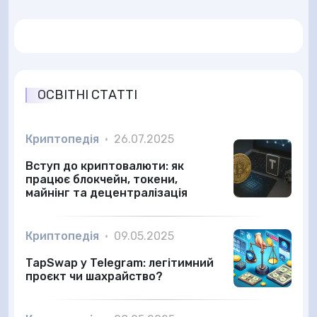
ОСВІТНІ СТАТТІ
Криптопедія
•
26.07.2025
Вступ до криптовалюти: як
працює блокчейн, токени,
майнінг та децентралізація
Криптопедія
•
09.05.2025
TapSwap у Telegram: легітимний
проєкт чи шахрайство?