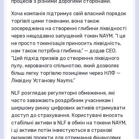
процесів з різними дорогими сторонами.”
Хоча компанія підтримує свій власний порядок
торгівлі цими токенами, вона також
зосереджена на створенні глибини ліквідності
через нещодавно запущений токен NAYM. “І це
не просто токенізація приносить ліквідність,
нам також потрібна глибина,” — додав CEO.
“Цей підхід призвів до створення ліквідного
пулу, керованого спільнотою, який дозволяє
більш легку торгівлю позиціями через НЛФ —
Ліквідну Установу Nayms.”
NLF розглядає регуляторні обмеження, які
часто заважають роздрібним учасникам і
ширшому ринку цифрових активів отримувати
доступ до страхування. Користувачі вносять
стабільні активи в NLF в обмін на токени NAYM,
і ці активи потім інвестуються в страхові
ризикові проекти для отримання фінансових