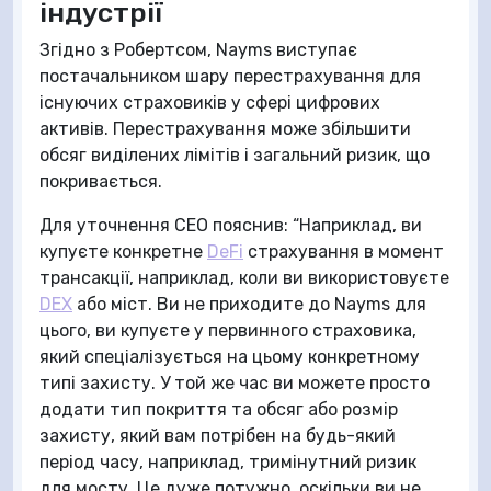
індустрії
Згідно з Робертсом, Nayms виступає
постачальником шару перестрахування для
існуючих страховиків у сфері цифрових
активів. Перестрахування може збільшити
обсяг виділених лімітів і загальний ризик, що
покривається.
Для уточнення CEO пояснив: “Наприклад, ви
купуєте конкретне
DeFi
страхування в момент
трансакції, наприклад, коли ви використовуєте
DEX
або міст. Ви не приходите до Nayms для
цього, ви купуєте у первинного страховика,
який спеціалізується на цьому конкретному
типі захисту. У той же час ви можете просто
додати тип покриття та обсяг або розмір
захисту, який вам потрібен на будь-який
період часу, наприклад, тримінутний ризик
для мосту. Це дуже потужно, оскільки ви не