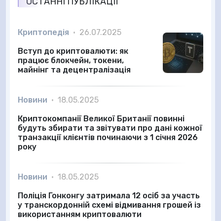
ОСТАННІ ПУБЛІКАЦІЇ
Криптопедія
•
26.07.2025
Вступ до криптовалюти: як
працює блокчейн, токени,
майнінг та децентралізація
Новини
•
18.05.2025
Криптокомпанії Великої Британії повинні
будуть збирати та звітувати про дані кожної
транзакції клієнтів починаючи з 1 січня 2026
року
Новини
•
18.05.2025
Поліція Гонконгу затримала 12 осіб за участь
у транскордонній схемі відмивання грошей із
використанням криптовалюти