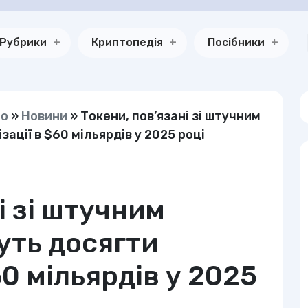
Рубрики
Криптопедія
Посібники
но
»
Новини
»
Токени, пов’язані зі штучним
ації в $60 мільярдів у 2025 році
і зі штучним
уть досягти
60 мільярдів у 2025