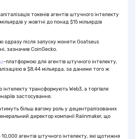
апіталізація токенів агентів штучного інтелекту
мільярдів у жовтні до понад $15 мільярдів
.
єю одразу після запуску монети Goatseus
ні, зазначив CoinGecko.
йн
-платформою для агентів штучного інтелекту,
лізацією в $8,44 мільярда, за даними того ж
го інтелекту трансформують Web3, а торгівля
наріїв застосування.
атимуть більш вагому роль у децентралізованих
енеральний директор компанії Raiinmaker, що
 10,000 агентів штучного інтелекту, які щотижня