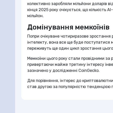
колективно заробляли мільйони доларів від 
кінця 2025 року очікується, що кількість AI
мільйон.
Домінування мемкоїнів
Попри очікуване чотириразове зростання ри
інтелекту, вона все ще буде поступатися м
переживуть ще один цикл зростання цього
Мемкоїни цього року стали провідними за р
привертаючи майже третину інтересу інвес
зазначено у дослідженні CoinGecko.
Для порівняння, інтерес до криптовалютни
став другою за популярністю тенденцією п