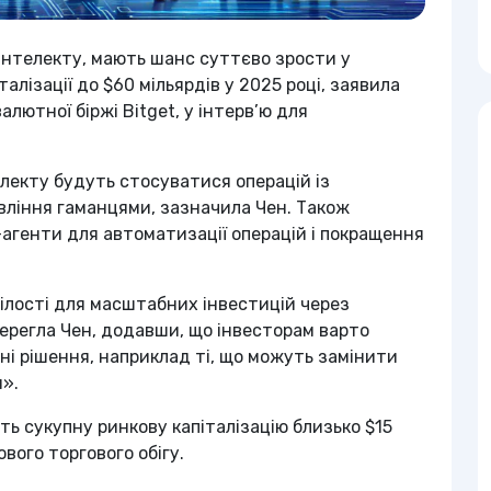
 інтелекту, мають шанс суттєво зрости у
талізації до $60 мільярдів у 2025 році, заявила
лютної біржі Bitget, у інтерв’ю для
лекту будуть стосуватися операцій із
вління гаманцями, зазначила Чен. Також
-агенти для автоматизації операцій і покращення
рілості для масштабних інвестицій через
ерегла Чен, додавши, що інвесторам варто
ні рішення, наприклад ті, що можуть замінити
».
ть сукупну ринкову капіталізацію близько $15
вого торгового обігу.