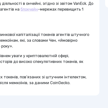
діяльності в ончейні, згідно зі звітом VanEck. До
-агентів на
блокчейн
-мережах перевищить 1
нкової капіталізації токенів агентів штучного
емкоїнам, які, за словами Чен, «ймовірно
 року».
івнем уваги у криптовалютній сфері,
торів до високо спекулятивних токенів, як
х токенів, пов’язаних зі штучним інтелектом,
ісля мемкоїнів, за даними CoinGecko.