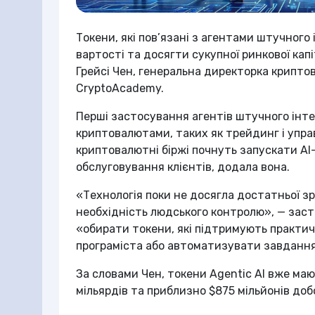
Токени, які пов’язані з агентами штучного
вартості та досягти сукупної ринкової капі
Грейсі Чен, генеральна директорка криптова
CryptoAcademy.
Перші застосування агентів штучного інте
криптовалютами, таких як трейдинг і упра
криптовалютні біржі почнуть запускати AI
обслуговування клієнтів, додала вона.
«Технологія поки не досягла достатньої з
необхідність людського контролю», — заст
«обирати токени, які підтримують практич
програміста або автоматизувати завдання
За словами Чен, токени Agentic AI вже маю
мільярдів та приблизно $875 мільйонів добо