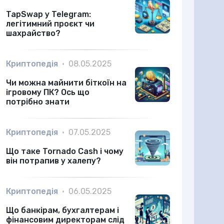
TapSwap у Telegram:
легітимний проєкт чи
шахрайство?
Криптопедія
•
08.05.2025
Чи можна майнити біткоїн на
ігровому ПК? Ось що
потрібно знати
Криптопедія
•
07.05.2025
Що таке Tornado Cash і чому
він потрапив у халепу?
Криптопедія
•
06.05.2025
Що банкірам, бухгалтерам і
фінансовим директорам слід