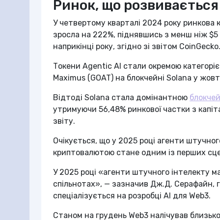
Ринок, що розвивається
У четвертому кварталі 2024 року ринкова к
зросла на 222%, піднявшись з менш ніж $5 
наприкінці року, згідно зі звітом CoinGecko
Токени Agentic AI стали окремою категорі
Maximus (GOAT) на блокчейні Solana у жовт
Відтоді Solana стала домінантною
блокче
утримуючи 56,48% ринкової частки з капіта
звіту.
Очікується, що у 2025 році агенти штучно
криптовалютою стане одним із перших сце
У 2025 році «агенти штучного інтелекту м
спільнотах», — зазначив Дж.Д. Серафайн, г
спеціалізується на розробці AI для Web3.
Станом на грудень Web3 налічував близько