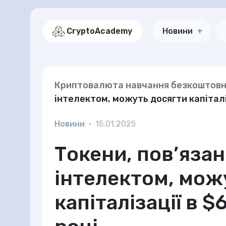
CryptoAcademy
Новини
Криптовалюта навчання безкоштов
інтелектом, можуть досягти капіталіз
Новини
•
15.01.2025
Токени, пов’язан
інтелектом, мож
капіталізації в $