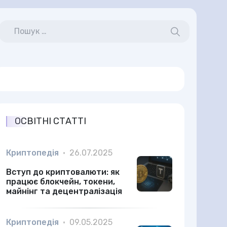
ОСВІТНІ СТАТТІ
Криптопедія
•
26.07.2025
Вступ до криптовалюти: як
працює блокчейн, токени,
майнінг та децентралізація
Криптопедія
•
09.05.2025