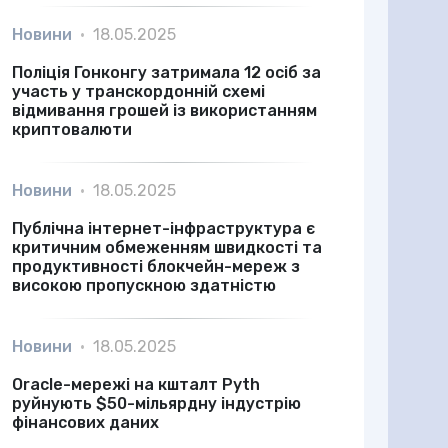
Новини
•
18.05.2025
Поліція Гонконгу затримала 12 осіб за
участь у транскордонній схемі
відмивання грошей із використанням
криптовалюти
Новини
•
18.05.2025
Публічна інтернет-інфраструктура є
критичним обмеженням швидкості та
продуктивності блокчейн-мереж з
високою пропускною здатністю
Новини
•
18.05.2025
Oracle-мережі на кшталт Pyth
руйнують $50-мільярдну індустрію
фінансових даних