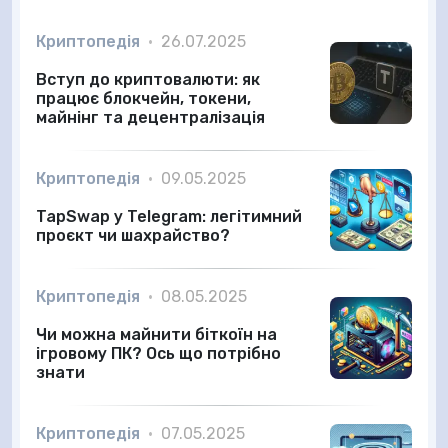
Криптопедія
•
26.07.2025
Вступ до криптовалюти: як
працює блокчейн, токени,
майнінг та децентралізація
Криптопедія
•
09.05.2025
TapSwap у Telegram: легітимний
проєкт чи шахрайство?
Криптопедія
•
08.05.2025
Чи можна майнити біткоїн на
ігровому ПК? Ось що потрібно
знати
Криптопедія
•
07.05.2025