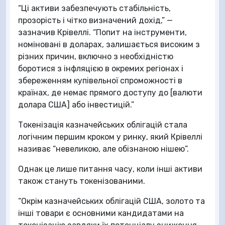
“Ці активи забезпечують стабільність,
прозорість і чітко визначений дохід,” —
зазначив Крівеллі. “Попит на інструменти,
номіновані в доларах, залишається високим з
різних причин, включно з необхідністю
боротися з інфляцією в окремих регіонах і
збереженням купівельної спроможності в
країнах, де немає прямого доступу до [валюти
долара США] або інвестицій.”
Токенізація казначейських облігацій стала
логічним першим кроком у ринку, який Крівеллі
називає “невеликою, але обізнаною нішею”.
Однак це лише питання часу, коли інші активи
також стануть токенізованими.
“Окрім казначейських облігацій США, золото та
інші товари є основними кандидатами на