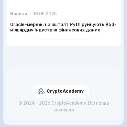
Новини
•
18.05.2025
Oracle-мережі на кшталт Pyth руйнують $50-
мільярдну індустрію фінансових даних
CryptoAcademy
© 2024 - 2026 CryptoAcademy. Всі права
захищені