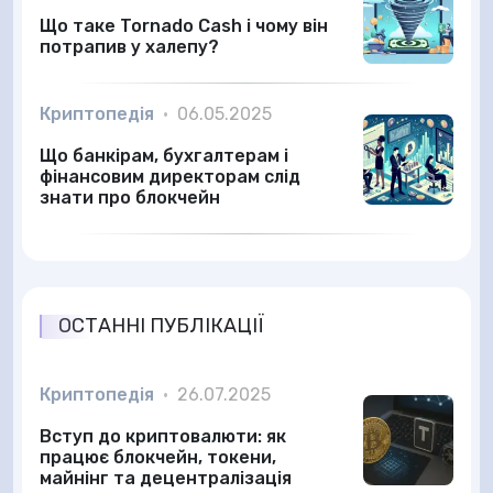
Що таке Tornado Cash і чому він
потрапив у халепу?
Криптопедія
•
06.05.2025
Що банкірам, бухгалтерам і
фінансовим директорам слід
знати про блокчейн
ОСТАННІ ПУБЛІКАЦІЇ
Криптопедія
•
26.07.2025
Вступ до криптовалюти: як
працює блокчейн, токени,
майнінг та децентралізація