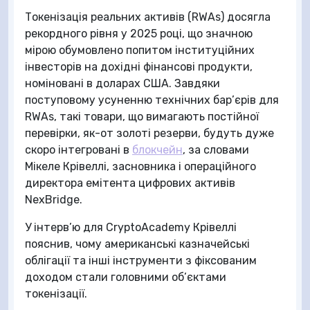
Токенізація реальних активів (RWAs) досягла
рекордного рівня у 2025 році, що значною
мірою обумовлено попитом інституційних
інвесторів на дохідні фінансові продукти,
номіновані в доларах США. Завдяки
поступовому усуненню технічних бар’єрів для
RWAs, такі товари, що вимагають постійної
перевірки, як-от золоті резерви, будуть дуже
скоро інтегровані в
блокчейн
, за словами
Мікеле Крівеллі, засновника і операційного
директора емітента цифрових активів
NexBridge.
У інтерв’ю для CryptoAcademy Крівеллі
пояснив, чому американські казначейські
облігації та інші інструменти з фіксованим
доходом стали головними об’єктами
токенізації.