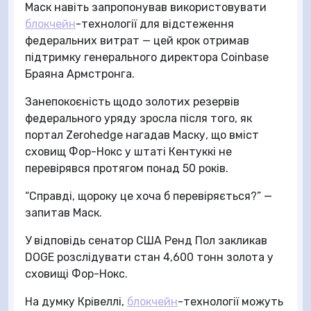
Маск навіть запропонував використовувати
блокчейн
-технології для відстеження
федеральних витрат — цей крок отримав
підтримку генерального директора Coinbase
Браяна Армстронга.
Занепокоєність щодо золотих резервів
федерального уряду зросла після того, як
портал Zerohedge нагадав Маску, що вміст
сховищ Фор-Нокс у штаті Кентуккі не
перевірявся протягом понад 50 років.
“Справді, щороку це хоча б перевіряється?” —
запитав Маск.
У відповідь сенатор США Ренд Пол закликав
DOGE розслідувати стан 4,600 тонн золота у
сховищі Фор-Нокс.
На думку Крівеллі,
блокчейн
-технології можуть