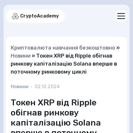
CryptoAcademy
Криптовалюта навчання безкоштовно
»
Новини
»
Токен XRP від Ripple обігнав
ринкову капіталізацію Solana вперше в
поточному ринковому циклі
Новини
•
02.12.2024
Токен XRP від Ripple
обігнав ринкову
капіталізацію Solana
вперше в поточному