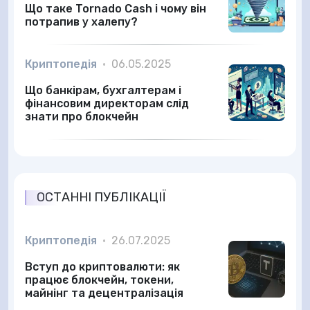
Що таке Tornado Cash і чому він
потрапив у халепу?
Криптопедія
•
06.05.2025
Що банкірам, бухгалтерам і
фінансовим директорам слід
знати про блокчейн
ОСТАННІ ПУБЛІКАЦІЇ
Криптопедія
•
26.07.2025
Вступ до криптовалюти: як
працює блокчейн, токени,
майнінг та децентралізація