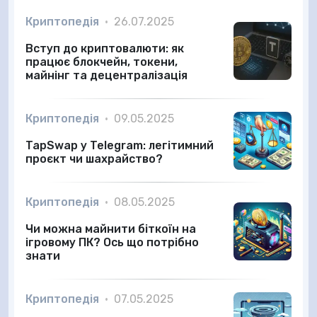
Криптопедія
•
26.07.2025
Вступ до криптовалюти: як
працює блокчейн, токени,
майнінг та децентралізація
Криптопедія
•
09.05.2025
TapSwap у Telegram: легітимний
проєкт чи шахрайство?
Криптопедія
•
08.05.2025
Чи можна майнити біткоїн на
ігровому ПК? Ось що потрібно
знати
Криптопедія
•
07.05.2025