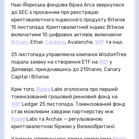
Нью-Йоркська фондова біржа Arca звернулася
до SEC з проханням про реєстрацію
криптовалютного індексного продукту Bitwise
15 листопада. Криптовалютний індекс Bitwise
включатиме 10 цифрових активів, включаючи
Bitcoin
, Ether,
Cardano
, Avalanche,
XRP
та інші.
25 листопада управляюча компанія WisdomTree
подала заявку на створення ETF на
XRP
у
Делавері, приєднавшись до 21Shares, Canary
Capital і Bitwise.
Крім того,
Ripple
Labs оголосила про перший
токенізований грошовий ринковий фонд на
XRP
Ledger 25 листопада. Токенізований фонд
став можливим завдяки партнерству між
Ripple
Labs та Archax — регульованою
криптовалютною біржею у Великобританії.
У рамках співпраці між двома компаніями
Ripple