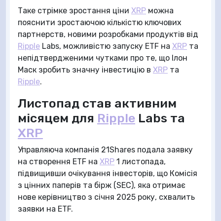
Таке стрімке зростання ціни
XRP
можна
пояснити зростаючою кількістю ключових
партнерств, новими розробками продуктів від
Ripple
Labs, можливістю запуску ETF на
XRP
та
непідтвердженими чутками про те, що Ілон
Маск зробить значну інвестицію в
XRP
та
Ripple
.
Листопад став активним
місяцем для
Ripple
Labs та
XRP
Управляюча компанія 21Shares подала заявку
на створення ETF на
XRP
1 листопада,
підвищивши очікування інвесторів, що Комісія
з цінних паперів та бірж (SEC), яка отримає
нове керівництво з січня 2025 року, схвалить
заявки на ETF.