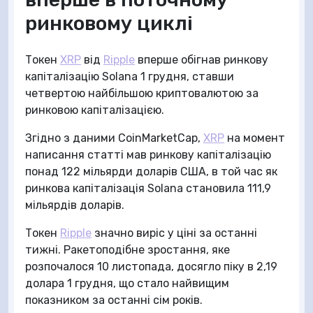
ринковому циклі
Токен
XRP
від
Ripple
вперше обігнав ринкову
капіталізацію Solana 1 грудня, ставши
четвертою найбільшою криптовалютою за
ринковою капіталізацією.
Згідно з даними CoinMarketCap,
XRP
на момент
написання статті мав ринкову капіталізацію
понад 122 мільярди доларів США, в той час як
ринкова капіталізація Solana становила 111,9
мільярдів доларів.
Токен
Ripple
значно виріс у ціні за останні
тижні. Ракетоподібне зростання, яке
розпочалося 10 листопада, досягло піку в 2,19
долара 1 грудня, що стало найвищим
показником за останні сім років.