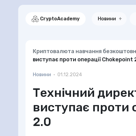
CryptoAcademy
Новини
Криптовалюта навчання безкоштов
виступає проти операції Chokepoint 
Новини
•
01.12.2024
Технічний дирек
виступає проти 
2.0