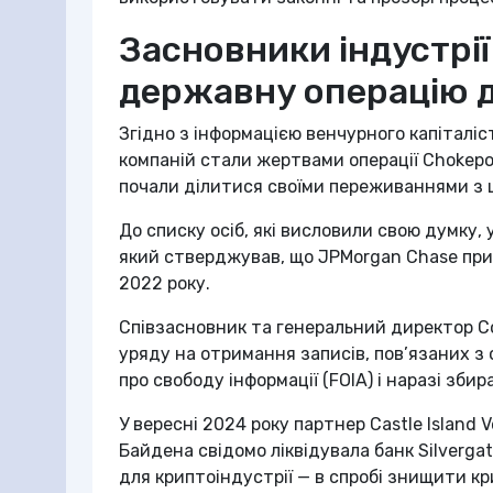
Засновники індустрі
державну операцію д
Згідно з інформацією венчурного капіталіс
компаній стали жертвами операції Chokepo
почали ділитися своїми переживаннями з ц
До списку осіб, які висловили свою думку,
який стверджував, що JPMorgan Chase прип
2022 року.
Співзасновник та генеральний директор C
уряду на отримання записів, пов’язаних з 
про свободу інформації (FOIA) і наразі збир
У вересні 2024 року партнер Castle Island 
Байдена свідомо ліквідувала банк Silvergat
для криптоіндустрії — в спробі знищити кри