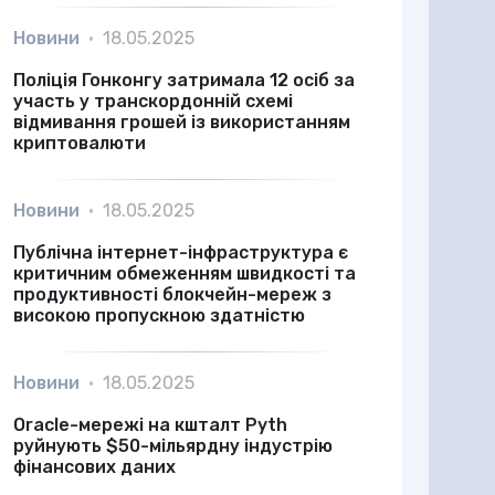
Новини
•
18.05.2025
Поліція Гонконгу затримала 12 осіб за
участь у транскордонній схемі
відмивання грошей із використанням
криптовалюти
Новини
•
18.05.2025
Публічна інтернет-інфраструктура є
критичним обмеженням швидкості та
продуктивності блокчейн-мереж з
високою пропускною здатністю
Новини
•
18.05.2025
Oracle-мережі на кшталт Pyth
руйнують $50-мільярдну індустрію
фінансових даних