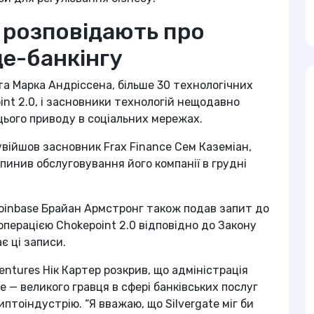
ї розповідають про
е-банкінгу
та Марка Андріссена, більше 30 технологічних
int 2.0, і засновники технологій нещодавно
ього приводу в соціальних мережах.
 увійшов засновник Frax Finance Сем Каземіан,
инив обслуговування його компанії в грудні
oinbase Брайан Армстронг також подав запит до
операцією Chokepoint 2.0 відповідно до Закону
ає ці записи.
Ventures Нік Картер розкрив, що адміністрація
e — великого гравця в сфері банківських послуг
птоіндустрію. “Я вважаю, що Silvergate міг би