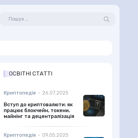
ОСВІТНІ СТАТТІ
Криптопедія
•
26.07.2025
Вступ до криптовалюти: як
працює блокчейн, токени,
майнінг та децентралізація
Криптопедія
•
09.05.2025