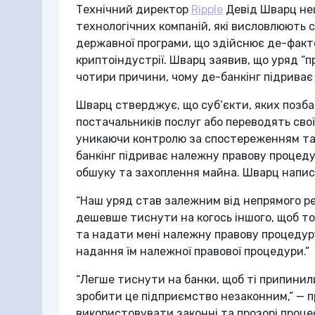
Технічний директор
Ripple
Девід Шварц не
технологічних компаній, які висловлюють с
державної програми, що здійснює де-факто
криптоіндустрії. Шварц заявив, що уряд “
чотири причини, чому де-банкінг підриває
Шварц стверджує, що суб’єкти, яких позба
постачальників послуг або переводять сво
уникаючи контролю за спостереженням та 
банкінг підриває належну правову процеду
обшуку та захоплення майна. Шварц напис
“Наш уряд став залежним від непрямого ре
дешевше тиснути на когось іншого, щоб то
та надати мені належну правову процедуру
надання їм належної правової процедури.”
“Легше тиснути на банки, щоб ті припини
зробити це підприємство незаконним,” — 
використовувати законні та прозорі проце