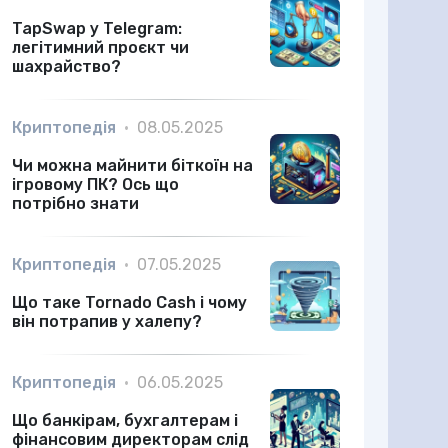
TapSwap у Telegram:
легітимний проєкт чи
шахрайство?
Криптопедія
•
08.05.2025
Чи можна майнити біткоїн на
ігровому ПК? Ось що
потрібно знати
Криптопедія
•
07.05.2025
Що таке Tornado Cash і чому
він потрапив у халепу?
Криптопедія
•
06.05.2025
Що банкірам, бухгалтерам і
фінансовим директорам слід