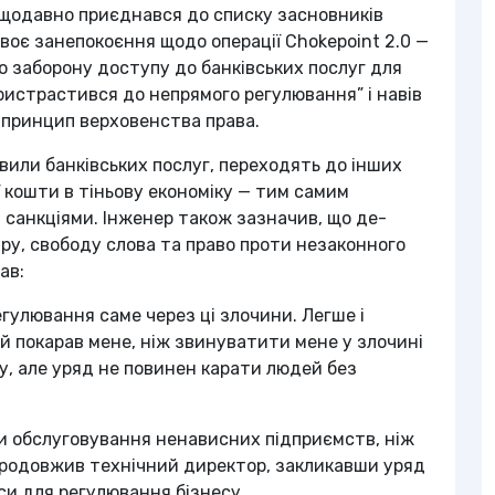
щодавно приєднався до списку засновників
воє занепокоєння щодо операції Chokepoint 2.0 —
 заборону доступу до банківських послуг для
пристрастився до непрямого регулювання” і навів
 принцип верховенства права.
вили банківських послуг, переходять до інших
ї кошти в тіньову економіку — тим самим
санкціями. Інженер також зазначив, що де-
ру, свободу слова та право проти незаконного
ав:
гулювання саме через ці злочини. Легше і
й покарав мене, ніж звинуватити мене у злочині
, але уряд не повинен карати людей без
ли обслуговування ненависних підприємств, ніж
продовжив технічний директор, закликавши уряд
си для регулювання бізнесу.