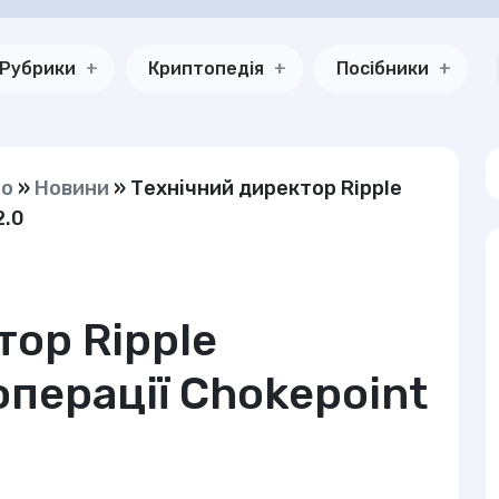
Рубрики
Криптопедія
Посібники
но
»
Новини
»
Технічний директор Ripple
2.0
тор Ripple
операції Chokepoint