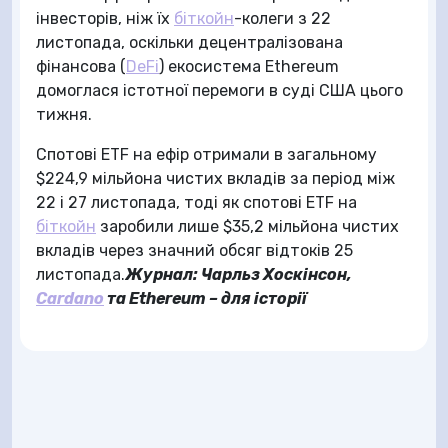
інвесторів, ніж їх
біткойн
-колеги з 22
листопада, оскільки децентралізована
фінансова (
DeFi
) екосистема Ethereum
домоглася істотної перемоги в суді США цього
тижня.
Спотові ETF на ефір отримали в загальному
$224,9 мільйона чистих вкладів за період між
22 і 27 листопада, тоді як спотові ETF на
біткойн
заробили лише $35,2 мільйона чистих
вкладів через значний обсяг відтоків 25
листопада.
Журнал:
Чарльз Хоскінсон,
Cardano
та Ethereum – для історії