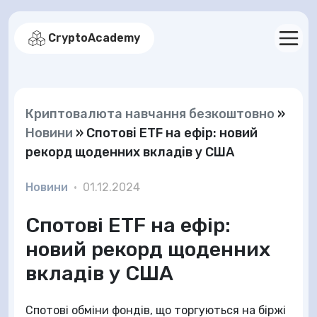
CryptoAcademy
Криптовалюта навчання безкоштовно
»
Новини
»
Спотові ETF на ефір: новий
рекорд щоденних вкладів у США
Новини
•
01.12.2024
Спотові ETF на ефір:
новий рекорд щоденних
вкладів у США
Спотові обміни фондів, що торгуються на біржі