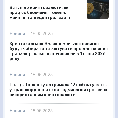
Вступ до криптовалюти: як
працює блокчейн, токени,
майнінг та децентралізація
Новини
•
18.05.2025
Криптокомпанії Великої Британії повинні
будуть збирати та звітувати про дані кожної
транзакції клієнтів починаючи з 1 січня 2026
року
Новини
•
18.05.2025
Поліція Гонконгу затримала 12 осіб за участь
у транскордонній схемі відмивання грошей із
використанням криптовалюти
Новини
•
18.05.2025