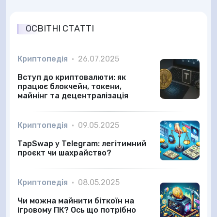
ОСВІТНІ СТАТТІ
Криптопедія
•
26.07.2025
Вступ до криптовалюти: як
працює блокчейн, токени,
майнінг та децентралізація
Криптопедія
•
09.05.2025
TapSwap у Telegram: легітимний
проєкт чи шахрайство?
Криптопедія
•
08.05.2025
Чи можна майнити біткоїн на
ігровому ПК? Ось що потрібно