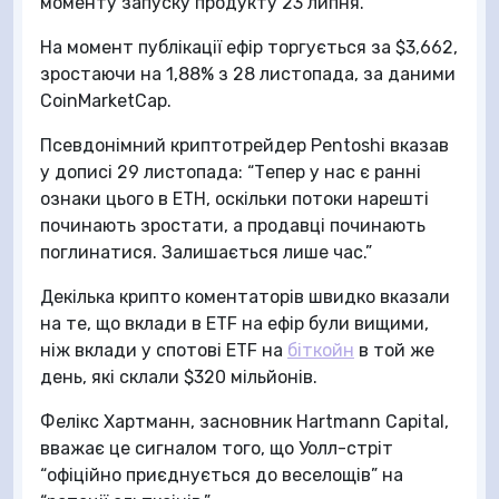
моменту запуску продукту 23 липня.
На момент публікації ефір торгується за $3,662,
зростаючи на 1,88% з 28 листопада, за даними
CoinMarketCap.
Псевдонімний криптотрейдер Pentoshi вказав
у дописі 29 листопада: “Тепер у нас є ранні
ознаки цього в ETH, оскільки потоки нарешті
починають зростати, а продавці починають
поглинатися. Залишається лише час.”
Декілька крипто коментаторів швидко вказали
на те, що вклади в ETF на ефір були вищими,
ніж вклади у спотові ETF на
біткойн
в той же
день, які склали $320 мільйонів.
Фелiкс Хартманн, засновник Hartmann Capital,
вважає це сигналом того, що Уолл-стріт
“офіційно приєднується до веселощів” на