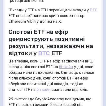
“ротації альткоінів.”
“Вклади у ETF на ETH перевищили вклади у
BTC
ETF вперше,” написав криптокоментатор
Ethereum Vibin у дописі на X.
Спотові ETF на ефір
демонструють позитивні
результати, незважаючи на
відтоки у
BTC
ETF
Це вперше, коли ETF на ефір зафіксували вищі
вклади, ніж спотові ETF на
біткойн
у дні, коли
обидва мали надходження. Однак це сталося
після кількох днів, коли спотові ETF на ефір
зберігали позитивні дні вкладів, тоді як
спотові ETF на
біткойн
зазнавали відтоків.
29 листопада CryptoAcademy повідомив, що
ETF на ефір отримали більше грошей від