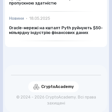
пропускною здатністю
Новини
•
18.05.2025
Oracle-мережі на кшталт Pyth руйнують $50-
мільярдну індустрію фінансових даних
CryptoAcademy
© 2024 - 2026 CryptoAcademy. Всі права
захищені