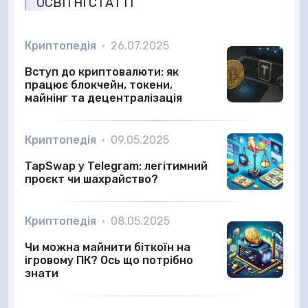
ОСВІТНІ СТАТТІ
Криптопедія
•
26.07.2025
Вступ до криптовалюти: як
працює блокчейн, токени,
майнінг та децентралізація
Криптопедія
•
09.05.2025
TapSwap у Telegram: легітимний
проєкт чи шахрайство?
Криптопедія
•
08.05.2025
Чи можна майнити біткоїн на
ігровому ПК? Ось що потрібно
знати