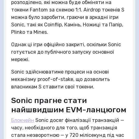
розподілено, які можна буде обміняти на
токени Fantom за схемою 1:1. Airdrop токенів S
можна було заробити, граючи в аркадні ігри
Sonic, такі як Coinflip, Камінь, Ножиці та Папір,
Plinko та Mines.
Однак ці ігри офіційно закриті, оскільки Sonic
готується до публічного запуску основної
мережі.
Sonic здійснюватиме процеси на основі
механізму proof-of-stake, що дозволить
власникам S ставити свої токени.
Sonic прагне стати
найшвидшим EVM-ланцюгом
Блокчейн
Sonic досяг фіналізації транзакцій —
часу, необхідного для того, щоб транзакція
стала незворотною — у 720 мілісекунд під час