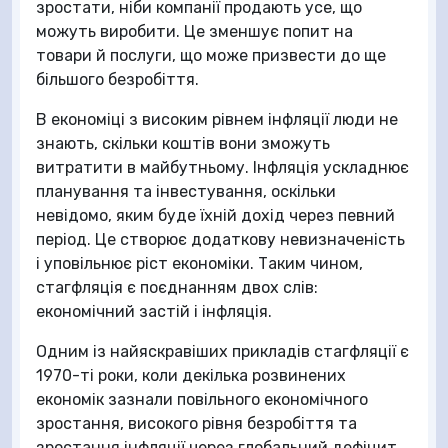
зростати, ніби компанії продають усе, що
можуть виробити. Це зменшує попит на
товари й послуги, що може призвести до ще
більшого безробіття.
В економіці з високим рівнем інфляції люди не
знають, скільки коштів вони зможуть
витратити в майбутньому. Інфляція ускладнює
планування та інвестування, оскільки
невідомо, яким буде їхній дохід через певний
період. Це створює додаткову невизначеність
і уповільнює ріст економіки. Таким чином,
стагфляція є поєднанням двох слів:
економічний застій і інфляція.
Одним із найяскравіших прикладів стагфляції є
1970-ті роки, коли декілька розвинених
економік зазнали повільного економічного
зростання, високого рівня безробіття та
зростання інфляції через глобальний дефіцит