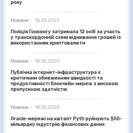
року
Новини
•
18.05.2025
Поліція Гонконгу затримала 12 осіб за участь
у транскордонній схемі відмивання грошей із
використанням криптовалюти
Новини
•
18.05.2025
Публічна інтернет-інфраструктура є
критичним обмеженням швидкості та
продуктивності блокчейн-мереж з високою
пропускною здатністю
Новини
•
18.05.2025
Oracle-мережі на кшталт Pyth руйнують $50-
мільярдну індустрію фінансових даних