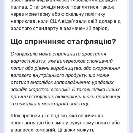
палива. Стагфляція може траплятися також
через монетарну або фіскальну політику,
наприклад, коли США відв’язали свій долар від
золотого стандарту в зазначений період.
Що спричиняє стагфляцію?
Стагфляцію може спричинити зростання
вартості життя, яке випереджає споживчий
попит або рівень виробництва, або скорочення
валового внутрішнього продукту, що може
статися внаслідок запровадження урядових
заходів жорсткої економії. Є також кілька інших
причин стагфляції, включаючи шоки пропозиції
та помилки в монетарній політиці.
Шок пропозиції є подією, яка спричиняє
зростання цін без змін у сукупному попиті або
в запасах компаній. Ці шоки можуть