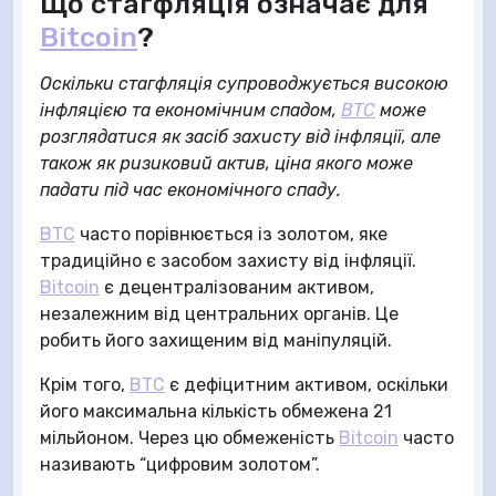
Що стагфляція означає для
Bitcoin
?
Оскільки стагфляція супроводжується високою
інфляцією та економічним спадом,
BTC
може
розглядатися як засіб захисту від інфляції, але
також як ризиковий актив, ціна якого може
падати під час економічного спаду.
BTC
часто порівнюється із золотом, яке
традиційно є засобом захисту від інфляції.
Bitcoin
є децентралізованим активом,
незалежним від центральних органів. Це
робить його захищеним від маніпуляцій.
Крім того,
BTC
є дефіцитним активом, оскільки
його максимальна кількість обмежена 21
мільйоном. Через цю обмеженість
Bitcoin
часто
називають “цифровим золотом”.