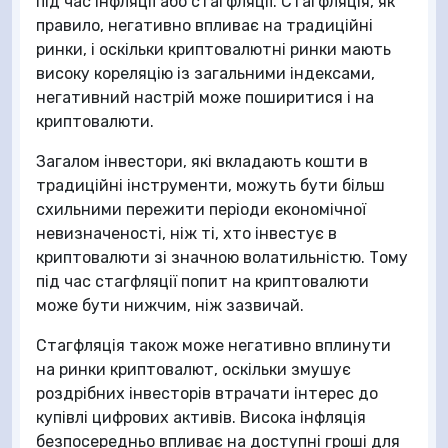
під час інфляції або стагфляції. Стагфляція, як
правило, негативно впливає на традиційні
ринки, і оскільки криптовалютні ринки мають
високу кореляцію із загальними індексами,
негативний настрій може поширитися і на
криптовалюти.
Загалом інвестори, які вкладають кошти в
традиційні інструменти, можуть бути більш
схильними пережити періоди економічної
невизначеності, ніж ті, хто інвестує в
криптовалюти зі значною волатильністю. Тому
під час стагфляції попит на криптовалюти
може бути нижчим, ніж зазвичай.
Стагфляція також може негативно вплинути
на ринки криптовалют, оскільки змушує
роздрібних інвесторів втрачати інтерес до
купівлі цифрових активів. Висока інфляція
безпосередньо впливає на доступні гроші для