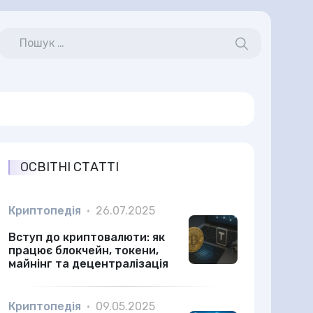
ОСВІТНІ СТАТТІ
Криптопедія
•
26.07.2025
Вступ до криптовалюти: як
працює блокчейн, токени,
майнінг та децентралізація
Криптопедія
•
09.05.2025