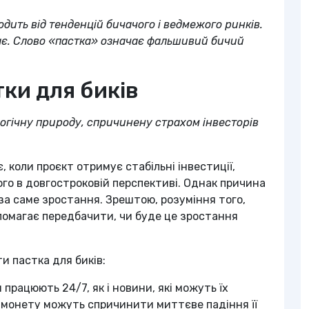
одить від тенденцій бичачого і ведмежого ринків.
ає. Слово «пастка» означає фальшивий бичий
ки для биків
логічну природу, спричинену страхом інвесторів
, коли проєкт отримує стабільні інвестиції,
ого в довгостроковій перспективі. Однак причина
за саме зростання. Зрештою, розуміння того,
помагає передбачити, чи буде це зростання
и пастка для биків:
працюють 24/7, як і новини, які можуть їх
 монету можуть спричинити миттєве падіння її