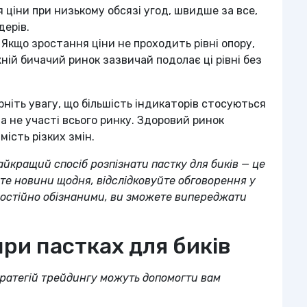
 ціни при низькому обсязі угод, швидше за все,
дерів.
Якщо зростання ціни не проходить рівні опору,
ній бичачий ринок зазвичай подолає ці рівні без
рніть увагу, що більшість індикаторів стосуються
а не участі всього ринку. Здоровий ринок
мість різких змін.
айкращий спосіб розпізнати пастку для биків — це
айте новини щодня, відслідковуйте обговорення у
и постійно обізнаними, ви зможете випереджати
при пастках для биків
стратегій трейдингу можуть допомогти вам