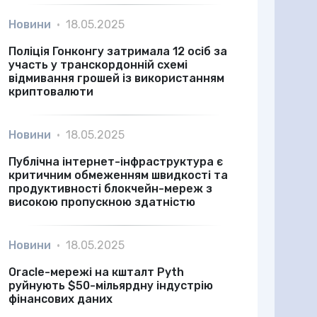
Новини
•
18.05.2025
Поліція Гонконгу затримала 12 осіб за
участь у транскордонній схемі
відмивання грошей із використанням
криптовалюти
Новини
•
18.05.2025
Публічна інтернет-інфраструктура є
критичним обмеженням швидкості та
продуктивності блокчейн-мереж з
високою пропускною здатністю
Новини
•
18.05.2025
Oracle-мережі на кшталт Pyth
руйнують $50-мільярдну індустрію
фінансових даних