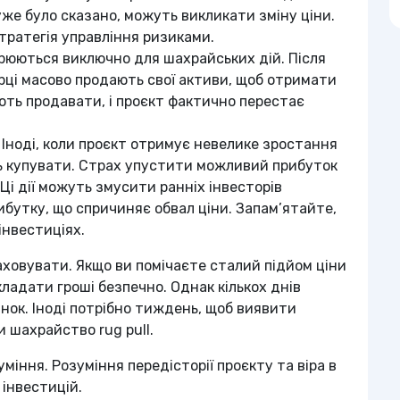
 уже було сказано, можуть викликати зміну ціни.
тратегія управління ризиками.
орюються виключно для шахрайських дій. Після
орці масово продають свої активи, щоб отримати
ють продавати, і проєкт фактично перестає
:
Іноді, коли проєкт отримує невелике зростання
ь купувати. Страх упустити можливий прибуток
і дії можуть змусити ранніх інвесторів
бутку, що спричиняє обвал ціни. Запам’ятайте,
 інвестиціях.
аховувати. Якщо ви помічаєте сталий підйом ціни
кладати гроші безпечно. Однак кількох днів
нок. Іноді потрібно тиждень, щоб виявити
 шахрайство rug pull.
іння. Розуміння передісторії проєкту та віра в
 інвестицій.