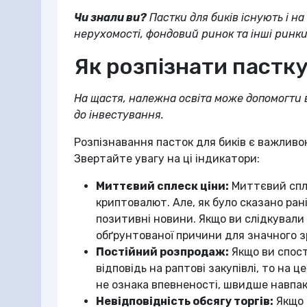
Чи знали ви?
Пастки для биків існують і н
нерухомості, фондовий ринок та інші ринки
Як розпізнати пастку
На щастя, належна освіта може допомогти в
до інвестування.
Розпізнавання пасток для биків є важливо
Звертайте увагу на ці індикатори:
Миттєвий сплеск ціни:
Миттєвий спле
криптовалют. Але, як було сказано ран
позитивні новини. Якщо ви слідкували
обґрунтованої причини для значного з
Постійний розпродаж:
Якщо ви спост
відповідь на раптові закупівлі, то на 
не ознака впевненості, швидше навпак
Невідповідність обсягу торгів:
Якщо 