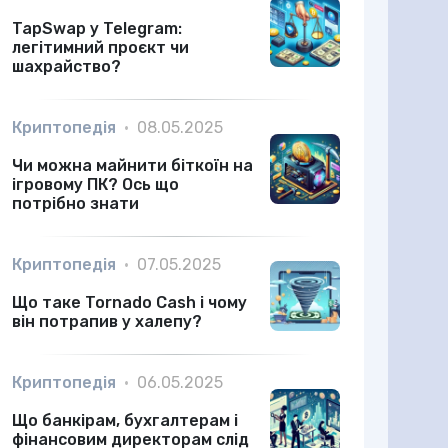
TapSwap у Telegram:
легітимний проєкт чи
шахрайство?
Криптопедія
•
08.05.2025
Чи можна майнити біткоїн на
ігровому ПК? Ось що
потрібно знати
Криптопедія
•
07.05.2025
Що таке Tornado Cash і чому
він потрапив у халепу?
Криптопедія
•
06.05.2025
Що банкірам, бухгалтерам і
фінансовим директорам слід