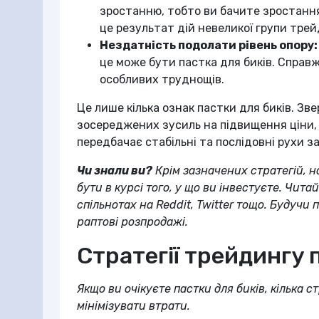
зростанню, тобто ви бачите зростання
це результат дій невеликої групи трей
Нездатність подолати рівень опору:
це може бути пастка для биків. Справж
особливих труднощів.
Це лише кілька ознак пастки для биків. Зве
зосереджених зусиль на підвищення ціни, 
передбачає стабільні та послідовні рухи за
Чи знали ви?
Крім зазначених стратегій, н
бути в курсі того, у що ви інвестуєте. Чит
спільнотах на Reddit, Twitter тощо. Будуч
раптові розпродажі.
Стратегії трейдингу 
Якщо ви очікуєте пастки для биків, кілька 
мінімізувати втрати.