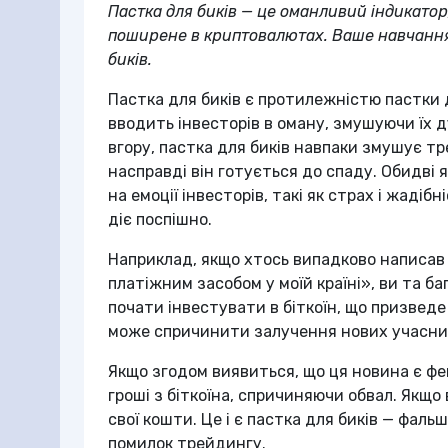
Пастка для биків — це оманливий індикатор
поширене в криптовалютах. Ваше навчання 
биків.
Пастка для биків є протилежністю пастки д
вводить інвесторів в оману, змушуючи їх 
вгору, пастка для биків навпаки змушує тр
насправді він готується до спаду. Обидві 
на емоції інвесторів, такі як страх і жаді
діє поспішно.
Наприклад, якщо хтось випадково написав 
платіжним засобом у моїй країні», ви та б
почати інвестувати в біткоїн, що призведе
може спричинити залучення нових учасник
Якщо згодом виявиться, що ця новина є ф
гроші з біткоїна, спричиняючи обвал. Якщ
свої кошти. Це і є пастка для биків — фал
помилок трейдингу.