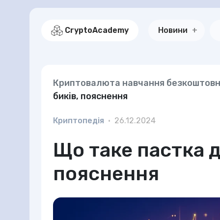
CryptoAcademy
Новини
Криптовалюта навчання безкоштов
биків, пояснення
Криптопедія
•
26.12.2024
Що таке пастка д
пояснення