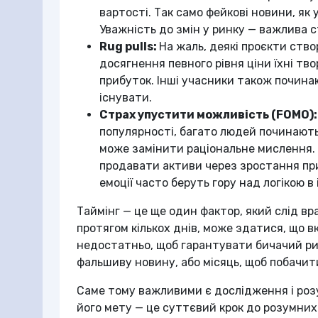
вартості. Так само фейкові новини, як
Уважність до змін у ринку — важлива с
Rug pulls:
На жаль, деякі проєкти ств
досягнення певного рівня ціни їхні тв
прибуток. Інші учасники також почина
існувати.
Страх упустити можливість (FOMO)
популярності, багато людей починают
може замінити раціональне мислення. Ц
продавати активи через зростання при
емоції часто беруть гору над логікою в
Таймінг — це ще один фактор, який слід вр
протягом кількох днів, може здатися, що в
недостатньо, щоб гарантувати бичачий ри
фальшиву новину, або місяць, щоб побачити
Саме тому важливими є дослідження і розум
його мету — це суттєвий крок до розумних