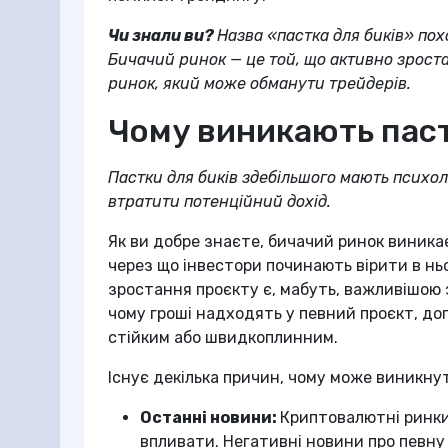
Чи знали ви?
Назва «пастка для биків» пох
Бичачий ринок — це той, що активно зрост
ринок, який може обманути трейдерів.
Чому виникають паст
Пастки для биків здебільшого мають психо
втратити потенційний дохід.
Як ви добре знаєте, бичачий ринок виникає
через що інвестори починають вірити в нь
зростання проєкту є, мабуть, важливішою 
чому гроші надходять у певний проєкт, до
стійким або швидкоплинним.
Існує декілька причин, чому може виникнут
Останні новини:
Криптовалютні ринки 
впливати. Негативні новини про певну