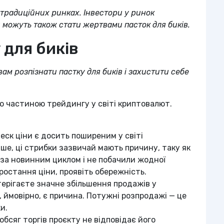
а традиційних ринках. Інвестори у ринок
 можуть також стати жертвами пасток для биків.
 для биків
ам розпізнати пастку для биків і захистити себе
ю частиною трейдингу у світі криптовалют.
ск ціни є досить поширеним у світі
іше, ці стрибки зазвичай мають причину, таку як
 за новинним циклом і не побачили жодної
ростання ціни, проявіть обережність.
ерігаєте значне збільшення продажів у
це, ймовірно, є причина. Потужні розпродажі — це
и.
обсяг торгів проєкту не відповідає його