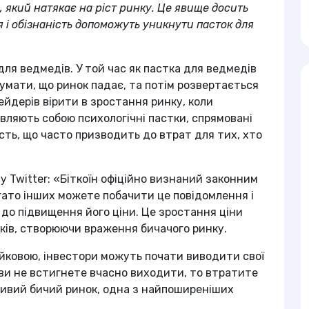
, який натякає на ріст ринку. Це явище досить
і обізнаність допоможуть уникнути пасток для
ля ведмедів. У той час як пастка для ведмедів
думати, що ринок падає, та потім розвертається
ейдерів вірити в зростання ринку, коли
являють собою психологічні пастки, спрямовані
бність, що часто призводить до втрат для тих, хто
у Twitter: «Біткоїн офіційно визнаний законним
агато інших можете побачити це повідомлення і
 до підвищення його ціни. Це зростання ціни
ів, створюючи враження бичачого ринку.
ейковою, інвестори можуть почати виводити свої
о ви не встигнете вчасно виходити, то втратите
ьшивий бичий ринок, одна з найпоширеніших