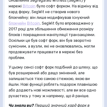
Оновлення Segregated Witness (SegWit) у
мережі
Bitcoin
було софт форком. На відміну від
хард форку, SegWit не створив нового
блокчейну; він лише модифікував існуючий
блокчейн
Bitcoin
. SegWit було впроваджено у
2017 році для збільшення обмеження розміру
блоків і покращення маніпуляції транзакціями.
Оскільки це був софт форк, він був зворотно
сумісним, а вузли, які не оновлювались, могли
продовжувати працювати в мережі без
проблем.
У цьому сенсі софт форк подібний до шляху, що
був розширений або дещо змінений, але
залишається тією самою стежкою, якою ви
йшли. Нові функції роблять подорож плавнішою
або додають нові можливості, але ви все одно
рухаєтесь у тому ж напрямку, що й раніше.
Чи знали ви?
Перший значний хард форк в