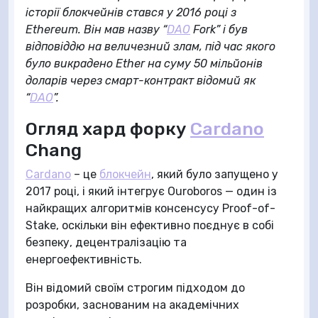
історії блокчейнів стався у 2016 році з
Ethereum. Він мав назву “
DAO
Fork” і був
відповіддю на величезний злам, під час якого
було викрадено Ether на суму 50 мільйонів
доларів через смарт-контракт відомий як
“
DAO
”.
Огляд хард форку
Cardano
Chang
Cardano
– це
блокчейн
, який було запущено у
2017 році, і який інтегрує Ouroboros — один із
найкращих алгоритмів консенсусу Proof-of-
Stake, оскільки він ефективно поєднує в собі
безпеку, децентралізацію та
енергоефективність.
Він відомий своїм строгим підходом до
розробки, заснованим на академічних