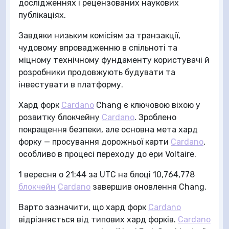
дослідженнях і рецензованих наукових
публікаціях.
Завдяки низьким комісіям за транзакції,
чудовому впровадженню в спільноті та
міцному технічному фундаменту користувачі й
розробники продовжують будувати та
інвестувати в платформу.
Хард форк
Cardano
Chang є ключовою віхою у
розвитку блокчейну
Cardano
. Зроблено
покращення безпеки, але основна мета хард
форку — просування дорожньої карти
Cardano
,
особливо в процесі переходу до ери Voltaire.
1 вересня о 21:44 за UTC на блоці 10,764,778
блокчейн
Cardano
завершив оновлення Chang.
Варто зазначити, що хард форк
Cardano
відрізняється від типових хард форків.
Cardano