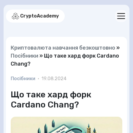
CryptoAcademy
Криптовалюта навчання безкоштовно
»
Посібники
»
Що таке хард форк Cardano
Chang?
Посібники
•
19.08.2024
Що таке хард форк
Cardano Chang?