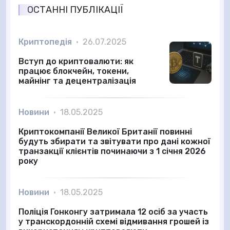
ОСТАННІ ПУБЛІКАЦІЇ
Криптопедія
•
26.07.2025
Вступ до криптовалюти: як
працює блокчейн, токени,
майнінг та децентралізація
Новини
•
18.05.2025
Криптокомпанії Великої Британії повинні
будуть збирати та звітувати про дані кожної
транзакції клієнтів починаючи з 1 січня 2026
року
Новини
•
18.05.2025
Поліція Гонконгу затримала 12 осіб за участь
у транскордонній схемі відмивання грошей із