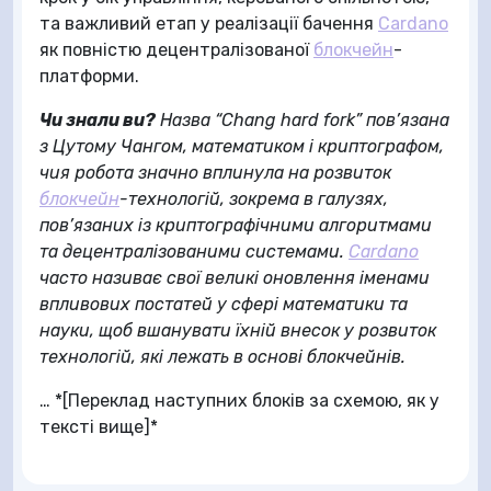
та важливий етап у реалізації бачення
Cardano
як повністю децентралізованої
блокчейн
-
платформи.
Чи знали ви?
Назва “Chang hard fork” пов’язана
з Цутому Чангом, математиком і криптографом,
чия робота значно вплинула на розвиток
блокчейн
-технологій, зокрема в галузях,
пов’язаних із криптографічними алгоритмами
та децентралізованими системами.
Cardano
часто називає свої великі оновлення іменами
впливових постатей у сфері математики та
науки, щоб вшанувати їхній внесок у розвиток
технологій, які лежать в основі блокчейнів.
… *[Переклад наступних блоків за схемою, як у
тексті вище]*