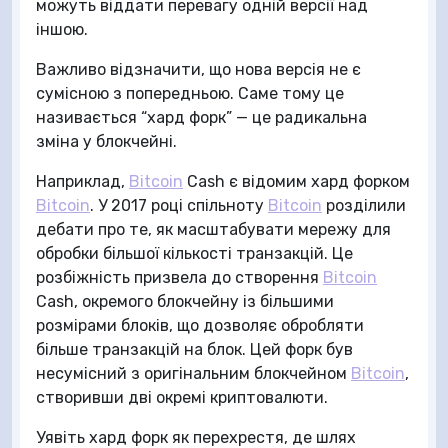
можуть віддати перевагу одній версії над
іншою.
Важливо відзначити, що нова версія не є
сумісною з попередньою. Саме тому це
називається “хард форк” — це радикальна
зміна у блокчейні.
Наприклад,
Bitcoin
Cash є відомим хард форком
Bitcoin
. У 2017 році спільноту
Bitcoin
розділили
дебати про те, як масштабувати мережу для
обробки більшої кількості транзакцій. Це
розбіжність призвела до створення
Bitcoin
Cash, окремого блокчейну із більшими
розмірами блоків, що дозволяє обробляти
більше транзакцій на блок. Цей форк був
несумісний з оригінальним блокчейном
Bitcoin
,
створивши дві окремі криптовалюти.
Уявіть хард форк як перехрестя, де шлях