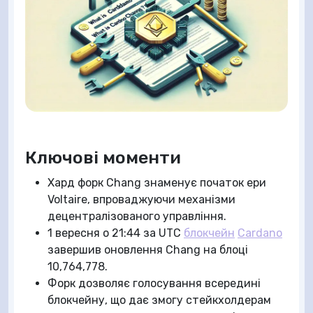
Ключові моменти
Хард форк Chang знаменує початок ери
Voltaire, впроваджуючи механізми
децентралізованого управління.
1 вересня о 21:44 за UTC
блокчейн
Cardano
завершив оновлення Chang на блоці
10,764,778.
Форк дозволяє голосування всередині
блокчейну, що дає змогу стейкхолдерам