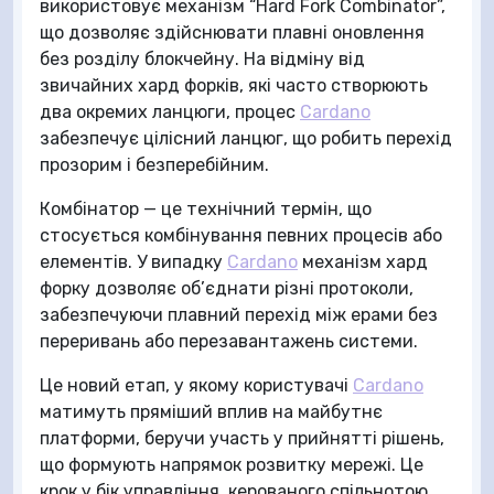
використовує механізм “Hard Fork Combinator”,
що дозволяє здійснювати плавні оновлення
без розділу блокчейну. На відміну від
звичайних хард форків, які часто створюють
два окремих ланцюги, процес
Cardano
забезпечує цілісний ланцюг, що робить перехід
прозорим і безперебійним.
Комбінатор — це технічний термін, що
стосується комбінування певних процесів або
елементів. У випадку
Cardano
механізм хард
форку дозволяє об’єднати різні протоколи,
забезпечуючи плавний перехід між ерами без
переривань або перезавантажень системи.
Це новий етап, у якому користувачі
Cardano
матимуть пряміший вплив на майбутнє
платформи, беручи участь у прийнятті рішень,
що формують напрямок розвитку мережі. Це
крок у бік управління, керованого спільнотою,