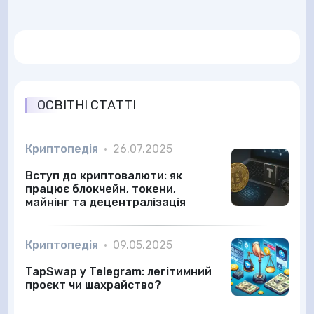
ОСВІТНІ СТАТТІ
Криптопедія
•
26.07.2025
Вступ до криптовалюти: як
працює блокчейн, токени,
майнінг та децентралізація
Криптопедія
•
09.05.2025
TapSwap у Telegram: легітимний
проєкт чи шахрайство?