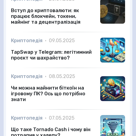
Вступ до криптовалюти: як
працює блокчейн, токени,
майнінг та децентралізація
Криптопедія
•
09.05.2025
TapSwap у Telegram: легітимний
проєкт чи шахрайство?
Криптопедія
•
08.05.2025
Чи можна майнити біткоїн на
ігровому ПК? Ось що потрібно
знати
Криптопедія
•
07.05.2025
Що таке Tornado Cash і чому він
потрапив у халепу?