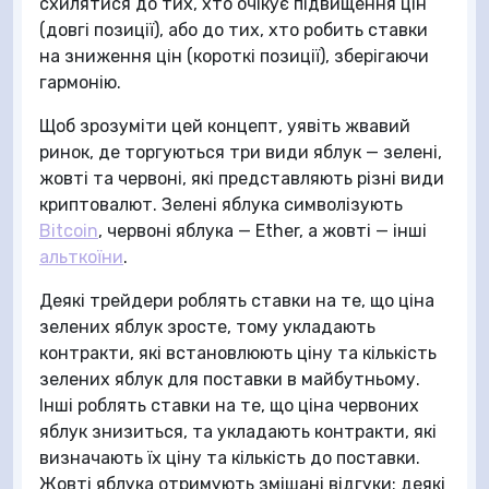
схилятися до тих, хто очікує підвищення цін
(довгі позиції), або до тих, хто робить ставки
на зниження цін (короткі позиції), зберігаючи
гармонію.
Щоб зрозуміти цей концепт, уявіть жвавий
ринок, де торгуються три види яблук — зелені,
жовті та червоні, які представляють різні види
криптовалют. Зелені яблука символізують
Bitcoin
, червоні яблука — Ether, а жовті — інші
альткоїни
.
Деякі трейдери роблять ставки на те, що ціна
зелених яблук зросте, тому укладають
контракти, які встановлюють ціну та кількість
зелених яблук для поставки в майбутньому.
Інші роблять ставки на те, що ціна червоних
яблук знизиться, та укладають контракти, які
визначають їх ціну та кількість до поставки.
Жовті яблука отримують змішані відгуки: деякі