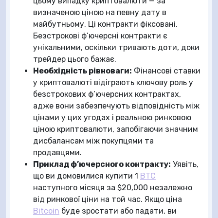
цьому випадку криптовалюти — за
визначеною ціною на певну дату в
майбутньому. Ці контракти фіксовані.
Безстрокові ф’ючерсні контракти є
унікальними, оскільки тривають доти, доки
трейдер цього бажає.
Необхідність рівноваги:
Фінансові ставки
у криптовалюті відіграють ключову роль у
безстрокових ф’ючерсних контрактах,
адже вони забезпечують відповідність між
цінами у цих угодах і реальною ринковою
ціною криптовалюти, запобігаючи значним
дисбалансам між покупцями та
продавцями.
Приклад ф’ючерсного контракту:
Уявіть,
що ви домовилися купити 1
BTC
наступного місяця за $20,000 незалежно
від ринкової ціни на той час. Якщо ціна
Bitcoin
буде зростати або падати, ви