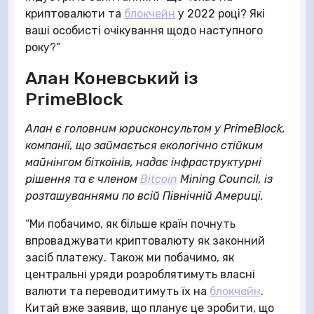
криптовалюти та
блокчейн
у 2022 році? Які
ваші особисті очікування щодо наступного
року?”
Алан Коневський із
PrimeBlock
Алан є головним юрисконсультом у PrimeBlock,
компанії, що займається екологічно стійким
майнінгом біткоїнів, надає інфраструктурні
рішення та є членом
Bitcoin
Mining Council, із
розташуваннями по всій Північній Америці.
“Ми побачимо, як більше країн почнуть
впроваджувати криптовалюту як законний
засіб платежу. Також ми побачимо, як
центральні уряди розроблятимуть власні
валюти та переводитимуть їх на
блокчейн
.
Китай вже заявив, що планує це зробити, що