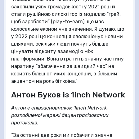
захопили уяву громадськості у 2021 році й
стали рушійною силою ігор із моделлю “грай,
щоб заробляти” (play-to-earn), що має
колосальне економічне значення. Я думаю, що
у 2022 році ця концепція еволюціонує новими
шляхами, оскільки люди почнуть більше
цінувати відкриту взаємодію між
платформами. Вона втратить значну частину
наративу “збагачення за швидкий час” на
користь більш стійких концепцій, з більшим
акцентом на роль біткоїна.”
Антон Буков із 1inch Network
Антон є співзасновником 1inch Network,
розподіленої мережі децентралізованих
протоколів.
“За останні два роки ми побачили значне