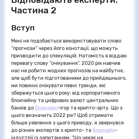
Частина 2
Вступ
Мені не подобається використовувати слово
“прогнози” через його конотації, що можуть
призводити до спекуляцій. Натомість я віддаю
перевагу слову “очікування”. 2020 рік навчив
нас не робити жодних прогнозів на майбутнє,
але щоб бути підготованими до прийдешнього,
ми повинні очікувати певні тренди, які
збережуться цього року: від корпоративного
блокчейну та цифрових валют центральних
банків до
блокчейн
-ігор та крипто-арту. Що з
цього визначить 2022 рік? Щоб отримати
більше уявлення з цього приводу, я звернувся
до різних експертів з крипто- та
блокчейн
-
індустрії із запитанням: “Що чекає на