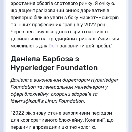
зростання обсягів спотового ринку. Я очікую,
що децентралізований ринок деривативів
приверне більше уваги з боку маркет-мейкерів
та інших професійних гравців у 2022 році.
Через нестачу ліквідності криптоактивів і
деривативів на традиційних ринках з’явиться
можливість для
DeFi
заповнити цей пробіл.”
Даніела Барбоза з
Hyperledger Foundation
Даніела є виконавчим директором Hyperledger
Foundation та генеральним менеджером у
сфері блокчейну, охорони здоров’я та
ідентифікації в Linux Foundation.
“2022 рік знову стане захопливим періодом
для корпоративного блокчейну. Компанії, що
першими впровадили цю технологію,