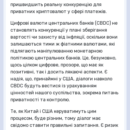
пришвидшить реальну конкуренцію для
приватних криптовалют у сфері платежів.
Цифрові валюти центральних банків (CBDC) не
становлять конкуренції у плані зберігання
вартості чи захисту від інфляції, оскільки вони
залишаються тими ж фіатними валютами, які
підлягають маніпулюванню монетарною
політикою центральних банків. Це, безумовно,
щось цілком цифрове, прозоре, що має як
позитивні, так і досить лякаючі аспекти. Є
надія, що, принаймні у США, діалоги навколо
CBDC будуть вестися із урахуванням
цінностей нашого суспільства, зокрема питань
приватності та контролю.
Те, як Китай і США керуватимуть цим
процесом, буде різним, тому діалог має
свідомо ставити правильні запитання. Є ризик