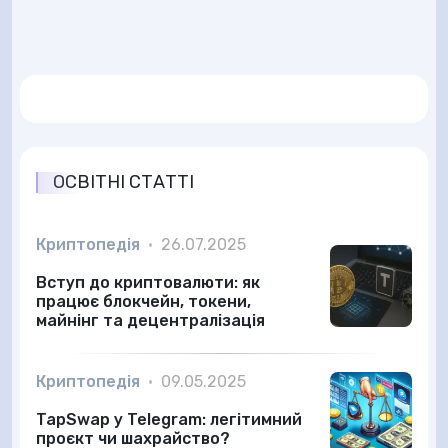
ОСВІТНІ СТАТТІ
Криптопедія
•
26.07.2025
Вступ до криптовалюти: як
працює блокчейн, токени,
майнінг та децентралізація
Криптопедія
•
09.05.2025
TapSwap у Telegram: легітимний
проєкт чи шахрайство?