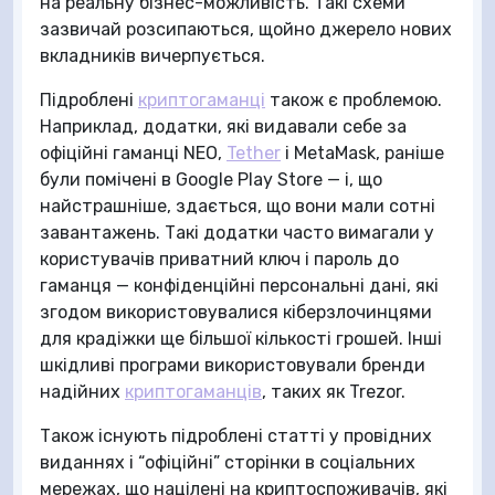
на реальну бізнес-можливість. Такі схеми
зазвичай розсипаються, щойно джерело нових
вкладників вичерпується.
Підроблені
криптогаманці
також є проблемою.
Наприклад, додатки, які видавали себе за
офіційні гаманці NEO,
Tether
і MetaMask, раніше
були помічені в Google Play Store — і, що
найстрашніше, здається, що вони мали сотні
завантажень. Такі додатки часто вимагали у
користувачів приватний ключ і пароль до
гаманця — конфіденційні персональні дані, які
згодом використовувалися кіберзлочинцями
для крадіжки ще більшої кількості грошей. Інші
шкідливі програми використовували бренди
надійних
криптогаманців
, таких як Trezor.
Також існують підроблені статті у провідних
виданнях і “офіційні” сторінки в соціальних
мережах, що націлені на криптоспоживачів, які