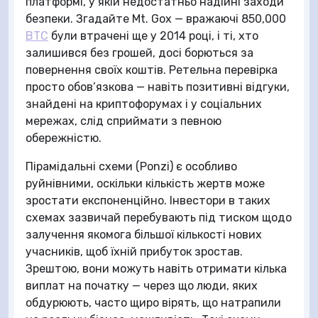
платформі, у якій недостатньо надійні заходи
безпеки. Згадайте Mt. Gox — вражаючі 850,000
BTC
були втрачені ще у 2014 році, і ті, хто
залишився без грошей, досі борються за
повернення своїх коштів. Ретельна перевірка
просто обов’язкова — навіть позитивні відгуки,
знайдені на криптофорумах і у соціальних
мережах, слід сприймати з певною
обережністю.
Пірамідальні схеми (Ponzi) є особливо
руйнівними, оскільки кількість жертв може
зростати експоненційно. Інвестори в таких
схемах зазвичай перебувають під тиском щодо
залучення якомога більшої кількості нових
учасників, щоб їхній прибуток зростав.
Зрештою, вони можуть навіть отримати кілька
виплат на початку — через що люди, яких
обдурюють, часто щиро вірять, що натрапили