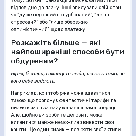
тому, що їхні транзакції здійснюватимуться
відповідно до плану. Інші описували свій стан
як “дуже нервовий і стурбований”, “дещо
стресовий” або “лише обережно
оптимістичний” щодо платежу.
Розкажіть більше — які
найпоширеніші способи бути
обдуреним?
Біржі, бізнеси, гаманці та люди, які не є тими, за
кого себе видають.
Наприклад, криптобіржа може здаватися
такою, що пропонує фантастичні тарифи та
низькі комісії за найуживаніші вами операції.
Але, щойно ви зробите депозит, може
виявитися майже неможливо вивести свої
кошти. Ще один ризик — довіряти свої активи