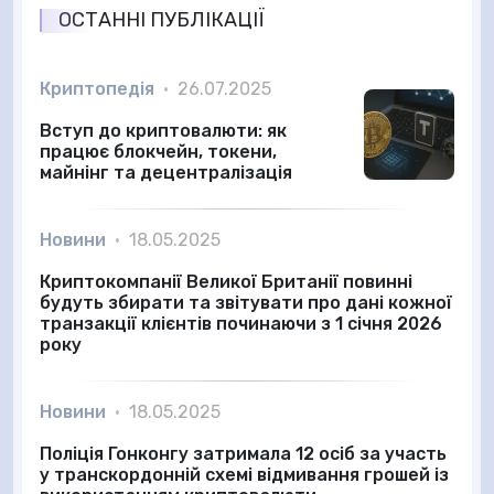
ОСТАННІ ПУБЛІКАЦІЇ
Криптопедія
•
26.07.2025
Вступ до криптовалюти: як
працює блокчейн, токени,
майнінг та децентралізація
Новини
•
18.05.2025
Криптокомпанії Великої Британії повинні
будуть збирати та звітувати про дані кожної
транзакції клієнтів починаючи з 1 січня 2026
року
Новини
•
18.05.2025
Поліція Гонконгу затримала 12 осіб за участь
у транскордонній схемі відмивання грошей із