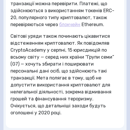
транзакції можна перевірити. Платежі, що
здійснюються з використанням токенів ERC-
20, популярного типу криптовалют, також
перевіряються через
блокчейн
Ethereum.
Світові уряди також починають цікавитися
відстеженням криптовалют. Як повідомляв
CryptoAcademy у серпні, 15 юрисдикцій по
всьому світу — серед них країни “Групи семи”
(G7) — хочуть збирати і поширювати
персональні дані осіб, що здійснюють такі
транзакції. Мета полягає в тому, щоб не
допустити використання криптовалют для
нелегальної діяльності, зокрема відмивання
грошей та фінансування тероризму.
Очікується, що детальніші заходи будуть
оголошені у 2020 році.