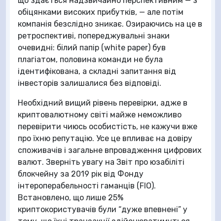
що здається надзвичайно перспективним — з
обіцянками високих прибутків, — але потім
компанія безслідно зникає. Озираючись на це в
ретроспективі, попереджувальні знаки
очевидні: білий папір (white paper) був
плагіатом, половина команди не була
ідентифікована, а складні запитання від
інвесторів залишалися без відповіді.
Необхідний вищий рівень перевірки, адже в
криптовалютному світі майже неможливо
перевірити чиюсь особистість, не кажучи вже
про їхню репутацію. Усе це впливає на довіру
споживачів і загальне впровадження цифрових
валют. Зверніть увагу на Звіт про юзабіліті
блокчейну за 2019 рік від Фонду
інтероперабельності гаманців (FIO).
Встановлено, що лише 25%
криптокористувачів були “дуже впевнені” у