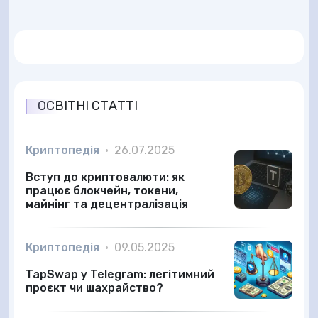
ОСВІТНІ СТАТТІ
Криптопедія
•
26.07.2025
Вступ до криптовалюти: як
працює блокчейн, токени,
майнінг та децентралізація
Криптопедія
•
09.05.2025
TapSwap у Telegram: легітимний
проєкт чи шахрайство?