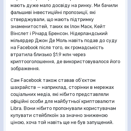
мають дуже мало досвіду на ринку. Ми бачили
фальшиві інвестиційні пропозиції, які
стверджували, що мають підтримку
знаменитостей, таких як Ілон Маск, Кейт
Вінслет і Річард Бренсон. Нідерландський
мільярдер Джон Де Моль навіть подав до суду
на Facebook після того, як громадськість
втратила близько $1.9 млн через
криптооголошення, де використовувалося його
зображення.
Сам Facebook також ставав об’єктом
шахрайств — наприклад, сторінки в мережах
соціальних медіа, які нібито представляли
офіційні особи для майбутньої криптовалюти
Libra. Вони нібито пропонували користувачам
купувати стейблкоїн за значно зниженою
ціною, хоча той навіть ще не був запущений.