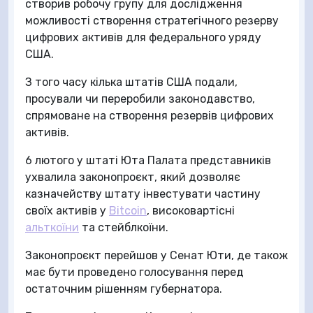
створив робочу групу для дослідження
можливості створення стратегічного резерву
цифрових активів для федерального уряду
США.
З того часу кілька штатів США подали,
просували чи переробили законодавство,
спрямоване на створення резервів цифрових
активів.
6 лютого у штаті Юта Палата представників
ухвалила законопроєкт, який дозволяє
казначейству штату інвестувати частину
своїх активів у
Bitcoin
, високовартісні
альткоїни
та стейблкоїни.
Законопроєкт перейшов у Сенат Юти, де також
має бути проведено голосування перед
остаточним рішенням губернатора.