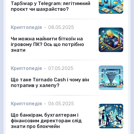
TapSwap у Telegram: легітимний
проєкт чи шахрайство?
Криптопедія
•
08.05.2025
Чи можна майнити біткоїн на
ігровому ПК? Ось що потрібно
знати
Криптопедія
•
07.05.2025
Що таке Tornado Cash і чому він
потрапив у халепу?
Криптопедія
•
06.05.2025
Що банкірам, бухгалтерам і
фінансовим директорам слід
знати про блокчейн