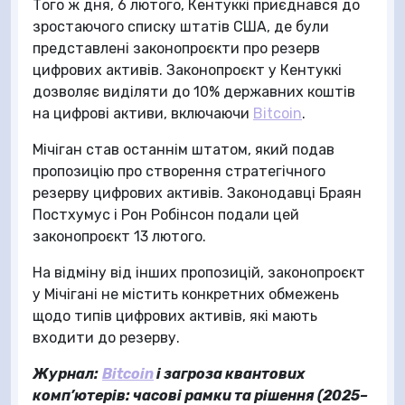
Того ж дня, 6 лютого, Кентуккі приєднався до
зростаючого списку штатів США, де були
представлені законопроєкти про резерв
цифрових активів. Законопроєкт у Кентуккі
дозволяє виділяти до 10% державних коштів
на цифрові активи, включаючи
Bitcoin
.
Мічіган став останнім штатом, який подав
пропозицію про створення стратегічного
резерву цифрових активів. Законодавці Браян
Постхумус і Рон Робінсон подали цей
законопроєкт 13 лютого.
На відміну від інших пропозицій, законопроєкт
у Мічігані не містить конкретних обмежень
щодо типів цифрових активів, які мають
входити до резерву.
Журнал:
Bitcoin
і загроза квантових
комп’ютерів: часові рамки та рішення (2025–