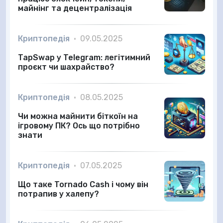
майнінг та децентралізація
Криптопедія
•
09.05.2025
TapSwap у Telegram: легітимний
проєкт чи шахрайство?
Криптопедія
•
08.05.2025
Чи можна майнити біткоїн на
ігровому ПК? Ось що потрібно
знати
Криптопедія
•
07.05.2025
Що таке Tornado Cash і чому він
потрапив у халепу?