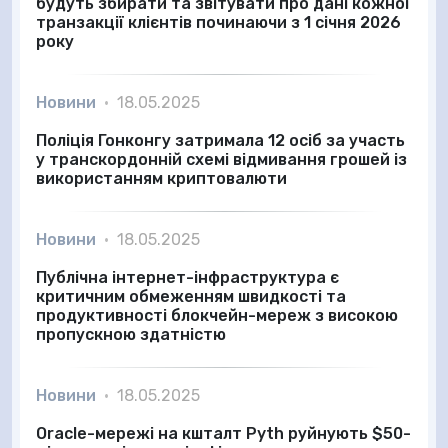
будуть збирати та звітувати про дані кожної
транзакції клієнтів починаючи з 1 січня 2026
року
Новини
•
18.05.2025
Поліція Гонконгу затримала 12 осіб за участь
у транскордонній схемі відмивання грошей із
використанням криптовалюти
Новини
•
18.05.2025
Публічна інтернет-інфраструктура є
критичним обмеженням швидкості та
продуктивності блокчейн-мереж з високою
пропускною здатністю
Новини
•
18.05.2025
Oracle-мережі на кшталт Pyth руйнують $50-