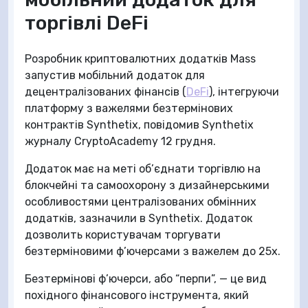
торгівлі DeFi
Розробник криптовалютних додатків Mass
запустив мобільний додаток для
децентралізованих фінансів (
DeFi
), інтегруючи
платформу з важелями безтермінових
контрактів Synthetix, повідомив Synthetix
журналу CryptoAcademy 12 грудня.
Додаток має на меті об’єднати торгівлю на
блокчейні та самоохорону з дизайнерськими
особливостями централізованих обмінних
додатків, зазначили в Synthetix. Додаток
дозволить користувачам торгувати
безтерміновими ф’ючерсами з важелем до 25x.
Безтермінові ф’ючерси, або “перпи”, — це вид
похідного фінансового інструмента, який