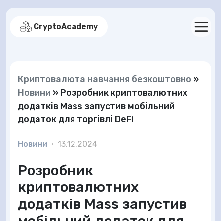
CryptoAcademy
Криптовалюта навчання безкоштовно
»
Новини
»
Розробник криптовалютних
додатків Mass запустив мобільний
додаток для торгівлі DeFi
Новини
•
13.12.2024
Розробник
криптовалютних
додатків Mass запустив
мобільний додаток для