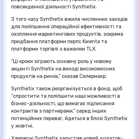
повсякденної діяльності Synthetix.
З того часу Synthetix вжила численних заходів
для поліпшення операційної ефективності та
охоплення маркетингових продуктів, зокрема
придбання платформи перпс Kwenta та
платформи торгівлі з важелем TLX.
“Ці кроки зіграють основну роль у новому
акценті Synthetix на виході високоякісних
продуктів на ринок,” сказав Селермаєр.
Synthetix також реорганізується в фонд, щоб
“спростити та поліпшити наші можливості в
бізнес-діяльності, що вимагає підписання
контрактів з партнерами,” серед інших
потенційних переваг, йдеться в блозі Synthetix
у жовтні.
У вересні Synthetix запустив новий додаток-