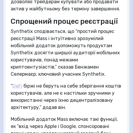
дозволяє трейдерам купувати або продавати
актив у майбутньому без терміну завершення.
Спрощений процес реєстрації
Synthetix сподівається, що “простий процес
реєстрації Mass і інтуїтивно зрозумілий
мобільний додаток допоможуть продуктам
Synthetix досягти ширшої аудиторії мобільних
користувачів, понад межами
криптоентузіастів,” сказав Бенжамен
Селермаєр, ключовий учасник Synthetix.
“
DeFi
біржі не беруть на себе зберігання коштів
користувачів, але не є настільки зручними у
використанні через їхню децентралізовану
архітектуру,” додав він.
Мобільний додаток Mass включає такі функції,
як “вхід через Apple і Google, спонсоровані