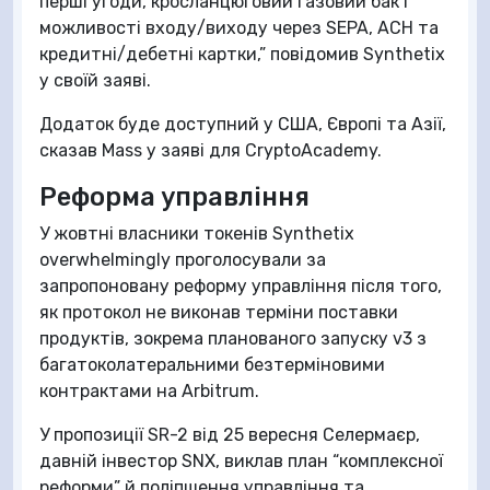
перші угоди, кросланцюговий газовий бак і
можливості входу/виходу через SEPA, ACH та
кредитні/дебетні картки,” повідомив Synthetix
у своїй заяві.
Додаток буде доступний у США, Європі та Азії,
сказав Mass у заяві для CryptoAcademy.
Реформа управління
У жовтні власники токенів Synthetix
overwhelmingly проголосували за
запропоновану реформу управління після того,
як протокол не виконав терміни поставки
продуктів, зокрема планованого запуску v3 з
багатоколатеральними безтерміновими
контрактами на Arbitrum.
У пропозиції SR-2 від 25 вересня Селермаєр,
давній інвестор SNX, виклав план “комплексної
реформи” й поліпшення управління та