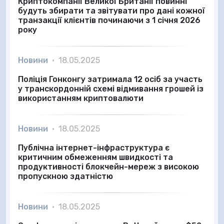
Криптокомпанії Великої Британії повинні
будуть збирати та звітувати про дані кожної
транзакції клієнтів починаючи з 1 січня 2026
року
Новини
•
18.05.2025
Поліція Гонконгу затримала 12 осіб за участь
у транскордонній схемі відмивання грошей із
використанням криптовалюти
Новини
•
18.05.2025
Публічна інтернет-інфраструктура є
критичним обмеженням швидкості та
продуктивності блокчейн-мереж з високою
пропускною здатністю
Новини
•
18.05.2025