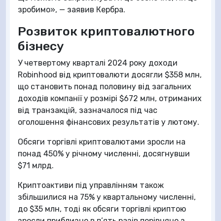
зробимо», — заявив Кербра.
Розвиток криптовалютного
бізнесу
У четвертому кварталі 2024 року доходи
Robinhood від криптовалюти досягли $358 млн,
що становить понад половину від загальних
доходів компанії у розмірі $672 млн, отриманих
від транзакцій, зазначалося під час
оголошення фінансових результатів у лютому.
Обсяги торгівлі криптовалютами зросли на
понад 450% у річному численні, досягнувши
$71 млрд.
Криптоактиви під управлінням також
збільшилися на 75% у квартальному численні,
до $35 млн, тоді як обсяги торгівлі криптою
зросли приблизно в п’ять разів порівняно з