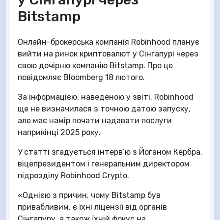
Bitstamp
Онлайн-брокерська компанія Robinhood планує
вийти на ринок криптовалют у Сінгапурі через
свою дочірню компанію Bitstamp. Про це
повідомляє Bloomberg 18 лютого.
За інформацією, наведеною у звіті, Robinhood
ще не визначилася з точною датою запуску,
але має намір почати надавати послуги
наприкінці 2025 року.
У статті згадується інтерв’ю з Йоганом Кербра,
віцепрезидентом і генеральним директором
підрозділу Robinhood Crypto.
«Однією з причин, чому Bitstamp був
привабливим, є їхні ліцензії від органів
Сінгапуру, а також їхній фокус на