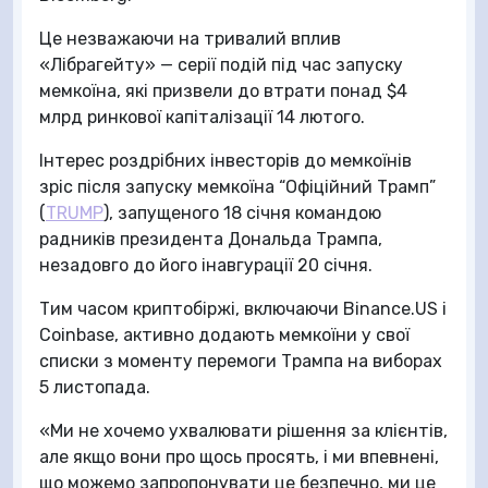
Це незважаючи на тривалий вплив
«Лібрагейту» — серії подій під час запуску
мемкоїна, які призвели до втрати понад $4
млрд ринкової капіталізації 14 лютого.
Інтерес роздрібних інвесторів до мемкоїнів
зріс після запуску мемкоїна “Офіційний Трамп”
(
TRUMP
), запущеного 18 січня командою
радників президента Дональда Трампа,
незадовго до його інавгурації 20 січня.
Тим часом криптобіржі, включаючи Binance.US і
Coinbase, активно додають мемкоїни у свої
списки з моменту перемоги Трампа на виборах
5 листопада.
«Ми не хочемо ухвалювати рішення за клієнтів,
але якщо вони про щось просять, і ми впевнені,
що можемо запропонувати це безпечно, ми це