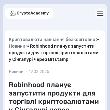
CryptoAcademy
Криптовалюта навчання безкоштовно
»
Новини
»
Robinhood планує запустити
продукти для торгівлі криптовалютами
у Сінгапурі через Bitstamp
Новини
•
19.02.2025
Robinhood планує
запустити продукти для
торгівлі криптовалютами
у Сінгапурі через