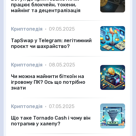
працює блокчейн, токени,
майнінг та децентралізація
Криптопедія
•
09.05.2025
TapSwap у Telegram: легітимний
проєкт чи шахрайство?
Криптопедія
•
08.05.2025
Чи можна майнити біткоїн на
ігровому ПК? Ось що потрібно
знати
Криптопедія
•
07.05.2025
Що таке Tornado Cash і чому він
потрапив у халепу?