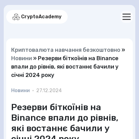
CryptoAcademy
Криптовалюта навчання безкоштовно
»
Новини
»
Резерви біткоїнів на Binance
впали до рівнів, які востаннє бачили у
січні 2024 року
Новини
•
27.12.2024
Резерви біткоїнів на
Binance впали до рівнів,
які востаннє бачили у
січні 2024 року