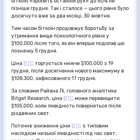
біткоїн «зробить останній рух» до 60% не
пізніше грудня. Так і сталося — цього рівня було
досягнуто вже за два місяці, 30 жовтня.
Тим часом біткоїн продовжує боротьбу за
утримання вище психологічного рівня у
$100,000 після того, як він вперше подолав цю
позначку 5 грудня.
Ціна
BTC
торгується нижче $100,000 з 19
грудня, після досягнення нового максимуму в
$108,300, зафіксованого 17 грудня.
За словами Райана Лі, головного аналітика
Bitget Research, ціна
BTC
може перевищити
$105,000, коли ліквідність повернеться після
різдвяних свят.
Поточне зниження ціни
BTC
є типовим
наслідком низької ліквідності під час свят,