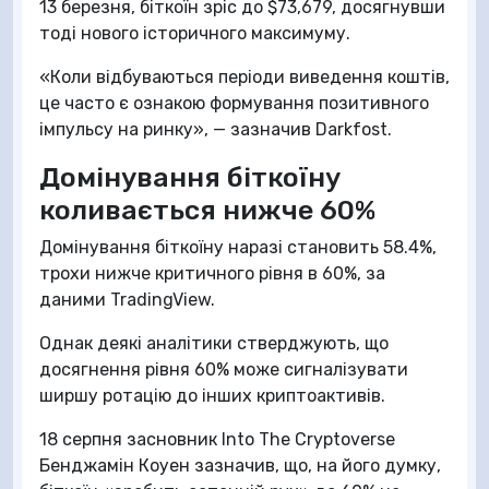
13 березня, біткоїн зріс до $73,679, досягнувши
тоді нового історичного максимуму.
«Коли відбуваються періоди виведення коштів,
це часто є ознакою формування позитивного
імпульсу на ринку», — зазначив Darkfost.
Домінування біткоїну
коливається нижче 60%
Домінування біткоїну наразі становить 58.4%,
трохи нижче критичного рівня в 60%, за
даними TradingView.
Однак деякі аналітики стверджують, що
досягнення рівня 60% може сигналізувати
ширшу ротацію до інших криптоактивів.
18 серпня засновник Into The Cryptoverse
Бенджамін Коуен зазначив, що, на його думку,