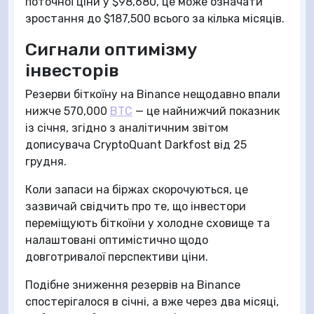
поточної ціни у $98,680, це може означати
зростання до $187,500 всього за кілька місяців.
Сигнали оптимізму
інвесторів
Резерви біткоїну на Binance нещодавно впали
нижче 570,000
BTC
— це найнижчий показник
із січня, згідно з аналітичним звітом
дописувача CryptoQuant Darkfost від 25
грудня.
Коли запаси на біржах скорочуються, це
зазвичай свідчить про те, що інвестори
переміщують біткоїни у холодне сховище та
налаштовані оптимістично щодо
довготривалої перспективи ціни.
Подібне зниження резервів на Binance
спостерігалося в січні, а вже через два місяці,