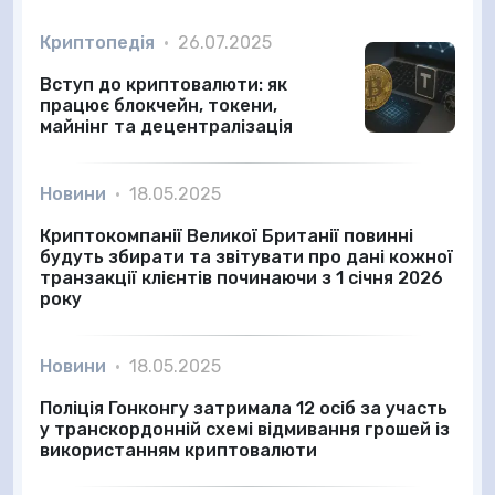
Криптопедія
•
26.07.2025
Вступ до криптовалюти: як
працює блокчейн, токени,
майнінг та децентралізація
Новини
•
18.05.2025
Криптокомпанії Великої Британії повинні
будуть збирати та звітувати про дані кожної
транзакції клієнтів починаючи з 1 січня 2026
року
Новини
•
18.05.2025
Поліція Гонконгу затримала 12 осіб за участь
у транскордонній схемі відмивання грошей із
використанням криптовалюти