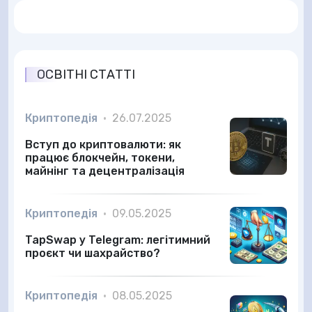
ОСВІТНІ СТАТТІ
Криптопедія
•
26.07.2025
Вступ до криптовалюти: як
працює блокчейн, токени,
майнінг та децентралізація
Криптопедія
•
09.05.2025
TapSwap у Telegram: легітимний
проєкт чи шахрайство?
Криптопедія
•
08.05.2025