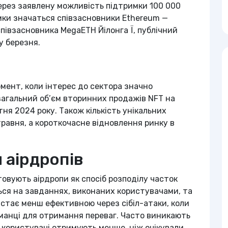
ерез заявлену можливість підтримки 100 000
мки значаться співзасновники Ethereum —
співзасновника MegaETH Йілонга Ї, публічний
у березня.
мент, коли інтерес до сектора значно
загальний об’єм вторинних продажів NFT на
тня 2024 року. Також кількість унікальних
травня, а короткочасне відновлення ринку в
 аірдропів
овують аірдропи як спосіб розподілу часток
ться на завданнях, виконаних користувачами, та
стає менш ефективною через сібіл-атаки, коли
манці для отримання переваг. Часто виникають
а користувачі отримують менше, ніж очікували,