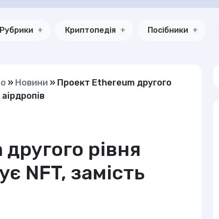
Рубрики
Криптопедія
Посібники
но
»
Новини
»
Проект Ethereum другого
 аірдропів
 другого рівня
є NFT, замість