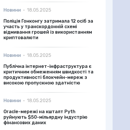
Новини
•
18.05.2025
Поліція Гонконгу затримала 12 осіб за
участь у транскордонній схемі
відмивання грошей із використанням
криптовалюти
Новини
•
18.05.2025
Публічна інтернет-інфраструктура є
критичним обмеженням швидкості та
продуктивності блокчейн-мереж з
високою пропускною здатністю
Новини
•
18.05.2025
Oracle-мережі на кшталт Pyth
руйнують $50-мільярдну індустрію
фінансових даних