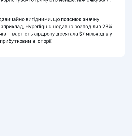
адзвичайно вигідними, що пояснює значну
 Наприклад, Hyperliquid недавно розподілив 28%
ів — вартість аірдропу досягала $7 мільярдів у
прибутковим в історії.