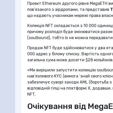
Проект Ethereum другого рівня MegaETH в
пов’язаного з аірдропами, та представив
T
що надають учасникам мережі права власн
Колекція NFT складається з 10 000 одини
причому розподіл буде змінюватися разом 
(soulbound), тобто їх не можна передавати
Продаж NFT буде здійснюватися у два ета
000 адрес у білому списку. Вартість одно
загальна сума може досягти $28 мільйонів
«Ми вирішили запустити колекцію soulboun
нав’язливого KYC (вимога ‘знай свого клієн
забезпечує суворі заходи AML (боротьба з
відповідній гілці на платформі X, додавши
NFT.
Очікування від Mega