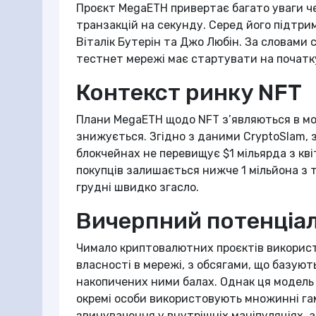
Проєкт MegaETH привертає багато уваги ч
транзакцій на секунду. Серед його підтри
Віталік Бутерін та Джо Любін. За словами 
тестнет мережі має стартувати на початк
Контекст ринку NFT
Плани MegaETH щодо NFT з’являються в мо
знижується. Згідно з даними CryptoSlam, 
блокчейнах не перевищує $1 мільярда з кві
покупців залишається нижче 1 мільйона з 
грудні швидко згасло.
Вичерпний потенціал
Чимало криптовалютних проєктів використ
власності в мережі, з обсягами, що базую
накопичених ними балах. Однак ця модель 
окремі особи використовують множинні га
звинувачення у внутрішніх маніпуляціях, 