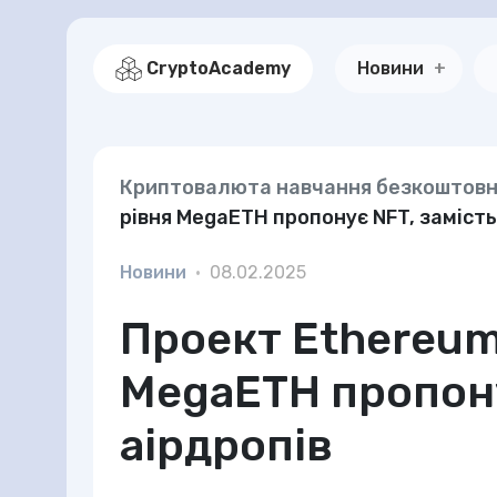
CryptoAcademy
Новини
Криптовалюта навчання безкоштов
рівня MegaETH пропонує NFT, замість
Новини
•
08.02.2025
Проект Ethereum
MegaETH пропону
аірдропів