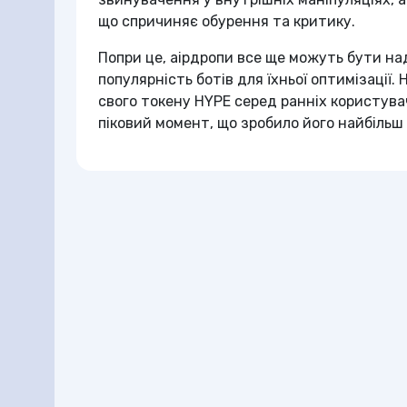
що спричиняє обурення та критику.
Попри це, аірдропи все ще можуть бути н
популярність ботів для їхньої оптимізації.
свого токену HYPE серед ранніх користувач
піковий момент, що зробило його найбільш 