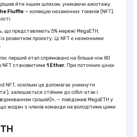
ирішив йти іншим шляхом, уникаючи ажіотажу
he Fluffle
— колекцію незамінних токенів (NFT),
ості.
ць, що представляють 5% мережі MegaETH,
із розвитком проєкту. Ці NFT є незмінними
.
пи: перший етап спрямовано на більше ніж 80
го NFT становитиме
1 Ether
. При поточних цінах
.
d NFT, оскільки це допомагає уникнути
та’), залишається стійким до сібіл-атак і
 відмиванням грошей)», — повідомив MegaETH у
, що жоден з членів команди не володітиме цими
ETH