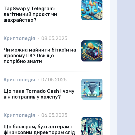
TapSwap у Telegram:
легітимний проєкт чи
шахрайство?
Криптопедія
•
08.05.2025
Чи можна майнити біткоїн на
ігровому ПК? Ось що
потрібно знати
Криптопедія
•
07.05.2025
Що таке Tornado Cash і чому
він потрапив у халепу?
Криптопедія
•
06.05.2025
Що банкірам, бухгалтерам і
фінансовим директорам слід