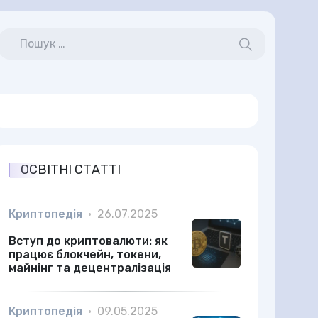
ОСВІТНІ СТАТТІ
Криптопедія
•
26.07.2025
Вступ до криптовалюти: як
працює блокчейн, токени,
майнінг та децентралізація
Криптопедія
•
09.05.2025