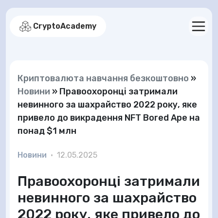
CryptoAcademy
Криптовалюта навчання безкоштовно
»
Новини
»
Правоохоронці затримали
невинного за шахрайство 2022 року, яке
привело до викрадення NFT Bored Ape на
понад $1 млн
Новини
•
12.05.2025
Правоохоронці затримали
невинного за шахрайство
2022 року, яке привело до