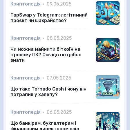
Криптопедія
•
09.05.2025
TapSwap у Telegram: легітимний
проєкт чи шахрайство?
Криптопедія
•
08.05.2025
Чи можна майнити біткоїн на
ігровому ПК? Ось що потрібно
знати
Криптопедія
•
07.05.2025
Що таке Tornado Cash і чому він
потрапив у халепу?
Криптопедія
•
06.05.2025
Що банкірам, бухгалтерам і
фінансовим директорам слід