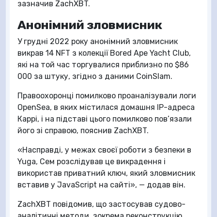
зазначив ZachXBT.
Анонімний зловмисник
У грудні 2022 року анонімний зловмисник
викрав 14 NFT з колекції Bored Ape Yacht Club,
які на той час торгувалися приблизно по $86
000 за штуку, згідно з даними CoinSlam.
Правоохоронці помилково проаналізували логи
OpenSea, в яких містилася домашня IP-адреса
Каррі, і на підставі цього помилково пов’язали
його зі справою, пояснив ZachXBT.
«Насправді, у межах своєї роботи з безпеки в
Yuga, Сем розслідував це викрадення і
використав приватний ключ, який зловмисник
вставив у JavaScript на сайті», — додав він.
ZachXBT повідомив, що застосував судово-
аналітичні методи, зокрема реконструкцію