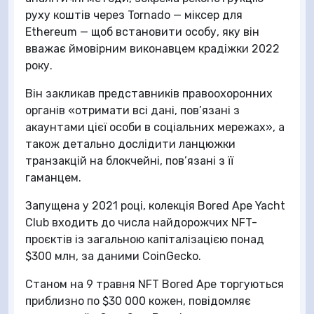
руху коштів через Tornado — міксер для
Ethereum — щоб встановити особу, яку він
вважає ймовірним виконавцем крадіжки 2022
року.
Він закликав представників правоохоронних
органів «отримати всі дані, пов’язані з
акаунтами цієї особи в соціальних мережах», а
також детально дослідити ланцюжки
транзакцій на блокчейні, пов’язані з її
гаманцем.
Запущена у 2021 році, колекція Bored Ape Yacht
Club входить до числа найдорожчих NFT-
проєктів із загальною капіталізацією понад
$300 млн, за даними CoinGecko.
Станом на 9 травня NFT Bored Ape торгуються
приблизно по $30 000 кожен, повідомляє