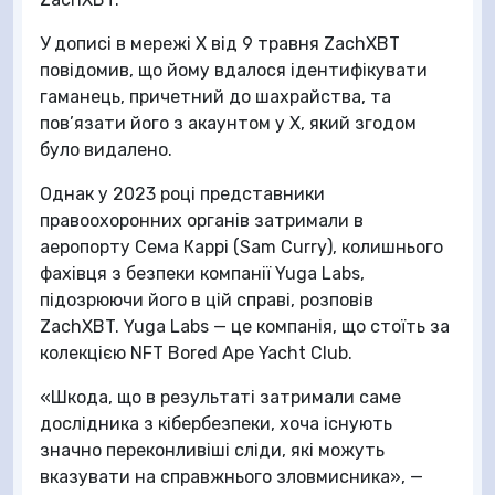
У дописі в мережі X від 9 травня ZachXBT
повідомив, що йому вдалося ідентифікувати
гаманець, причетний до шахрайства, та
пов’язати його з акаунтом у X, який згодом
було видалено.
Однак у 2023 році представники
правоохоронних органів затримали в
аеропорту Сема Каррі (Sam Curry), колишнього
фахівця з безпеки компанії Yuga Labs,
підозрюючи його в цій справі, розповів
ZachXBT. Yuga Labs — це компанія, що стоїть за
колекцією NFT Bored Ape Yacht Club.
«Шкода, що в результаті затримали саме
дослідника з кібербезпеки, хоча існують
значно переконливіші сліди, які можуть
вказувати на справжнього зловмисника», —