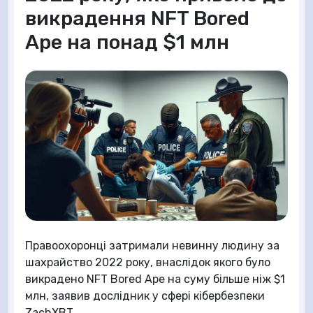
викрадення NFT Bored
Ape на понад $1 млн
Правоохоронці затримали невинну людину за
шахрайство 2022 року, внаслідок якого було
викрадено NFT Bored Ape на суму більше ніж $1
млн, заявив дослідник у сфері кібербезпеки
ZachXBT.