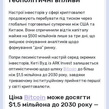
Настрої інвесторів у сфері криптовалют
продовжують перебувати під тиском через
глобальні торговельні суперечки між США та
Китаєм. Вони спричинили відтік капіталу
майже на $500 мільйонів лише за три дні, що
зміцнює очікування аналітиків щодо
формування “дна” ринку.
Попри песимістичний настрій серед окремих
інвесторів, Кеті Вуд із ARK Invest залишається
оптимістичною щодо шляху
Bitcoin
до більш
ніж $1,5 мільйона до 2030 року, завдяки
триваючому інституційному прийняттю першої
у світі криптовалюти.
Ціна
Bitcoin
може досягти
$1,5 мільйона до 2030 року —