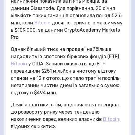
найнижчий показник за п’ять місяців, за
даними Glassnode. Для порівняння, 20 січня
кількість таких гаманців становила понад 52,6
млн, коли
Bitcoin
досяг історичного максимуму
в $109,000, за даними CryptoAcademy Markets
Pro.
Однак більший тиск на продажі найбільше
надходить із спотових біржових фондів (ETF)
Bitcoin
у США. Записи вказують, що ETF
перевищили $251 мільйон в чистому відтоку
станом на 12 лютого, що стало третім поспіль
негативним чистим днем із загальною сумою
відтоку в $494 млн.
Деякі аналітики, втім, відзначають потенціал
до розвороту ринку через тенденцію
накопичення серед великих власників
Bitcoin
,
відомих як «кити».