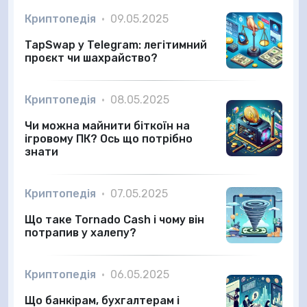
Криптопедія
•
09.05.2025
TapSwap у Telegram: легітимний
проєкт чи шахрайство?
Криптопедія
•
08.05.2025
Чи можна майнити біткоїн на
ігровому ПК? Ось що потрібно
знати
Криптопедія
•
07.05.2025
Що таке Tornado Cash і чому він
потрапив у халепу?
Криптопедія
•
06.05.2025
Що банкірам, бухгалтерам і