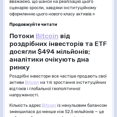
вважаємо, що шанси на реалізацію цього
сценарію зросли, завдяки інституційному
оформленню цього нового класу активів.»
Продовжуйте читати
Потоки
Bitcoin
від
роздрібних інвесторів та ETF
досягли $494 мільйонів;
аналітики очікують дна
ринку
Роздрібні інвестори все частіше продають свої
активи
Bitcoin
на тлі зростання інституційних
відтоків і глобальної геополітичної
напруженості.
Кількість адрес
Bitcoin
із ненульовим балансом
зменшилася до менше ніж 52,5 мільйонів — це