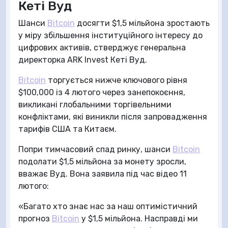
Кеті Вуд
Шанси
Bitcoin
досягти $1,5 мільйона зростають
у міру збільшення інституційного інтересу до
цифрових активів, стверджує генеральна
директорка ARK Invest Кеті Вуд.
Bitcoin
торгується нижче ключового рівня
$100,000 із 4 лютого через занепокоєння,
викликані глобальними торгівельними
конфліктами, які виникли після запровадження
тарифів США та Китаєм.
Попри тимчасовий спад ринку, шанси
Bitcoin
подолати $1,5 мільйона за монету зросли,
вважає Вуд. Вона заявила під час відео 11
лютого:
«Багато хто знає нас за наш оптимістичний
прогноз
Bitcoin
у $1,5 мільйона. Насправді ми