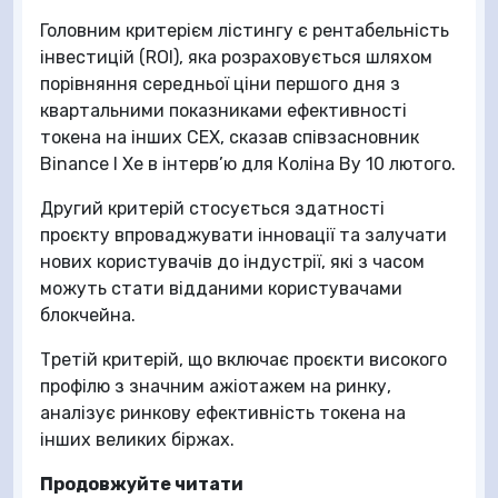
Головним критерієм лістингу є рентабельність
інвестицій (ROI), яка розраховується шляхом
порівняння середньої ціни першого дня з
квартальними показниками ефективності
токена на інших CEX, сказав співзасновник
Binance І Хе в інтерв’ю для Коліна Ву 10 лютого.
Другий критерій стосується здатності
проєкту впроваджувати інновації та залучати
нових користувачів до індустрії, які з часом
можуть стати відданими користувачами
блокчейна.
Третій критерій, що включає проєкти високого
профілю з значним ажіотажем на ринку,
аналізує ринкову ефективність токена на
інших великих біржах.
Продовжуйте читати