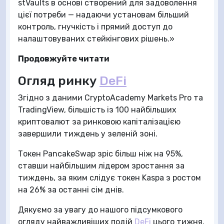
stVaults в основі створений для задоволення
цієї потреби — надаючи установам більший
контроль, гнучкість і прямий доступ до
налаштовуваних стейкінгових рішень.»
Продовжуйте читати
Огляд ринку
DeFi
Згідно з даними CryptoAcademy Markets Pro та
TradingView, більшість із 100 найбільших
криптовалют за ринковою капіталізацією
завершили тиждень у зеленій зоні.
Токен PancakeSwap зріс більш ніж на 95%,
ставши найбільшим лідером зростання за
тиждень, за яким слідує токен Kaspa з ростом
на 26% за останні сім днів.
Дякуємо за увагу до нашого підсумкового
огляду найважливіших подій
DeFi
цього тижня.