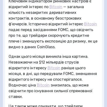
Ключовим індикатором ринкових настроїв є
відкритий інтерес по
Bitcoin
— загальна
кількість незакритих деривативних
контрактів, в основному безстрокових
ф’ючерсів. Історично відкритий інтерес
Bitcoin
падає перед засіданнями FOMC, що свідчить
про те, що трейдери скорочують кредитне
плече і зменшують експозицію до ризику, як це
видно з даних CoinGlass.
Однак цього місяця виникла інша картина.
Незважаючи на $12 мільярдів струсів
відкритого інтересу
Bitcoin
раніше цього
місяця, в дні, що передували FOMC, зменшення
відкритого інтересу не спостерігалося.
Водночас ціна
Bitcoin
знизилась, що може
свідчити про існування сильної спрямованої
ставки.
Це також може означати, що трейдери