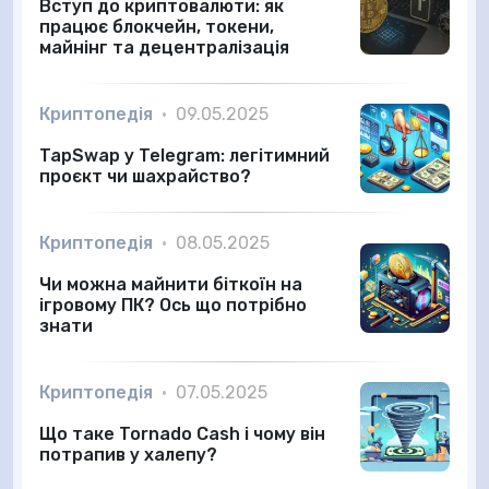
Вступ до криптовалюти: як
працює блокчейн, токени,
майнінг та децентралізація
Криптопедія
•
09.05.2025
TapSwap у Telegram: легітимний
проєкт чи шахрайство?
Криптопедія
•
08.05.2025
Чи можна майнити біткоїн на
ігровому ПК? Ось що потрібно
знати
Криптопедія
•
07.05.2025
Що таке Tornado Cash і чому він
потрапив у халепу?