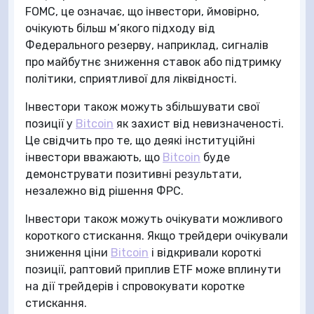
FOMC, це означає, що інвестори, ймовірно,
очікують більш м’якого підходу від
Федерального резерву, наприклад, сигналів
про майбутнє зниження ставок або підтримку
політики, сприятливої для ліквідності.
Інвестори також можуть збільшувати свої
позиції у
Bitcoin
як захист від невизначеності.
Це свідчить про те, що деякі інституційні
інвестори вважають, що
Bitcoin
буде
демонструвати позитивні результати,
незалежно від рішення ФРС.
Інвестори також можуть очікувати можливого
короткого стискання. Якщо трейдери очікували
зниження ціни
Bitcoin
і відкривали короткі
позиції, раптовий приплив ETF може вплинути
на дії трейдерів і спровокувати коротке
стискання.