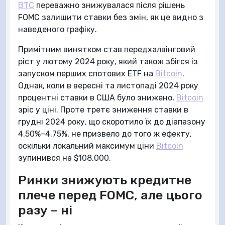
BTC
переважно знижувалася після рішень
FOMC залишити ставки без змін, як це видно з
наведеного графіку.
Примітним винятком став передхалвінговий
ріст у лютому 2024 року, який також збігся із
запуском перших спотових ETF на
Bitcoin
.
Однак, коли в вересні та листопаді 2024 року
процентні ставки в США було знижено,
Bitcoin
зріс у ціні. Проте третє зниження ставки в
грудні 2024 року, що скоротило їх до діапазону
4.50%–4.75%, не призвело до того ж ефекту,
оскільки локальний максимум ціни
Bitcoin
зупинився на $108,000.
Ринки знижують кредитне
плече перед FOMC, але цього
разу – ні