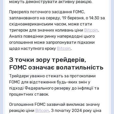
можуть демонструвати активну реакцію.
Пресреліз поточного засідання FOMC,
запланованого на середу, 19 березня, о 14:30 за
східноамериканським часом, може стати
тригером для значних коливань ціни
Bitcoin
.
Аналіз поведінки ринку напередодні цього
оголошення може запропонувати підказки
щодо наступного кроку
Bitcoin
.
З точки зору трейдерів,
FOMC означає волатильність
Трейдери уважно стежать за протоколами
FOMC для відстеження будь-яких змін у
підході Федерального резерву до інфляції та
процентних ставок.
Оголошення FOMC зазвичай викликає значну
реакцію ціни
Bitcoin
. З початку 2024 року ціна