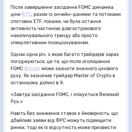
Після завершення засідання FOMC динаміка
ціни
BTC
, разом із ончейн-даними та потоками
спотових ETF, покаже, чи була остання
активність частиною довгострокового
накопичувального тренду або просто
спекулятивним позиціонуванням.
Однак одна річ, з якою багато трейдерів зараз
погоджуються, це те, що після оголошення
FOMC
Bitcoin
може зазнати значного цінового
руху. Як зазначив трейдер Master of Crypto в
останньому дописі в X:
«Завтра засідання FOMC, і очікується Великий
Рух.»
Навіть без зниження ставок є ймовірність, що
дбайливі заяви від ФРС можуть підвищити
ринки, тоді як їх відсутність може призвести