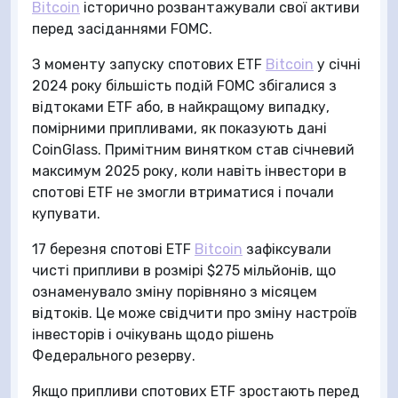
Bitcoin
історично розвантажували свої активи
перед засіданнями FOMC.
З моменту запуску спотових ETF
Bitcoin
у січні
2024 року більшість подій FOMC збігалися з
відтоками ETF або, в найкращому випадку,
помірними припливами, як показують дані
CoinGlass. Примітним винятком став січневий
максимум 2025 року, коли навіть інвестори в
спотові ETF не змогли втриматися і почали
купувати.
17 березня спотові ETF
Bitcoin
зафіксували
чисті припливи в розмірі $275 мільйонів, що
ознаменувало зміну порівняно з місяцем
відтоків. Це може свідчити про зміну настроїв
інвесторів і очікувань щодо рішень
Федерального резерву.
Якщо припливи спотових ETF зростають перед