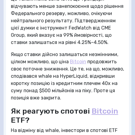
відчувають менше занепокоєння щодо рішення
Федерального резерву, можливо, очікуючи
нейтрального результату. Підтвердженням
цієї думки є інструмент FedWatch від CME
Group, який вказує на 99% ймовірності, що
ставки залишаться на рівні 4.25%–4.50%.
Якщо ставки дійсно залишаться незмінними,
цілком можливо, що ціна
Bitcoin
продовжить
своє поточне зниження. Це те, на що, можливо,
сподівався whale на HyperLiquid, відкривши
коротку позицію із кредитним плечем 40x на
суму понад $500 мільйонів на піку. Проте ця
позиція вже закрита.
Як реагують спотові
Bitcoin
ETF?
На відміну від whale, інвестори в спотові ETF