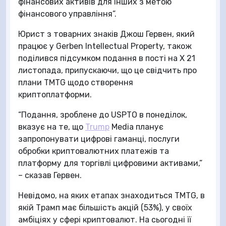
фінансових активів для інших з метою
фінансового управління”.
Юрист з товарних знаків Джош Гервен, який
працює у Gerben Intellectual Property, також
поділився підсумком подання в пості на X 21
листопада, припускаючи, що це свідчить про
плани TMTG щодо створення
криптоплатформи.
“Подання, зроблене до USPTO в понеділок,
вказує на те, що
Trump
Media планує
запропонувати цифрові гаманці, послуги
обробки криптовалютних платежів та
платформу для торгівлі цифровими активами,”
– сказав Гервен.
Невідомо, на яких етапах знаходиться TMTG, в
якій Трамп має більшість акцій (53%), у своїх
амбіціях у сфері криптовалют. На сьогодні її