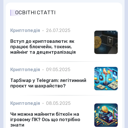
ОСВІТНІ СТАТТІ
Криптопедія
•
26.07.2025
Вступ до криптовалюти: як
працює блокчейн, токени,
майнінг та децентралізація
Криптопедія
•
09.05.2025
TapSwap у Telegram: легітимний
проєкт чи шахрайство?
Криптопедія
•
08.05.2025
Чи можна майнити біткоїн на
ігровому ПК? Ось що потрібно
знати