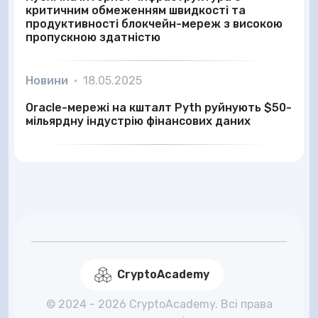
критичним обмеженням швидкості та
продуктивності блокчейн-мереж з високою
пропускною здатністю
Новини
•
18.05.2025
Oracle-мережі на кшталт Pyth руйнують $50-
мільярдну індустрію фінансових даних
CryptoAcademy
© 2024 - 2026 CryptoAcademy. Всі права