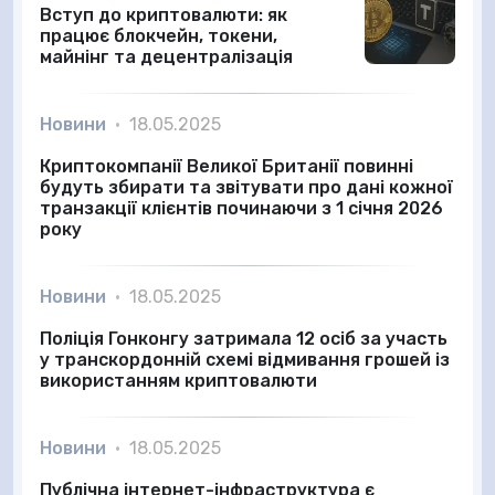
Вступ до криптовалюти: як
працює блокчейн, токени,
майнінг та децентралізація
Новини
•
18.05.2025
Криптокомпанії Великої Британії повинні
будуть збирати та звітувати про дані кожної
транзакції клієнтів починаючи з 1 січня 2026
року
Новини
•
18.05.2025
Поліція Гонконгу затримала 12 осіб за участь
у транскордонній схемі відмивання грошей із
використанням криптовалюти
Новини
•
18.05.2025
Публічна інтернет-інфраструктура є