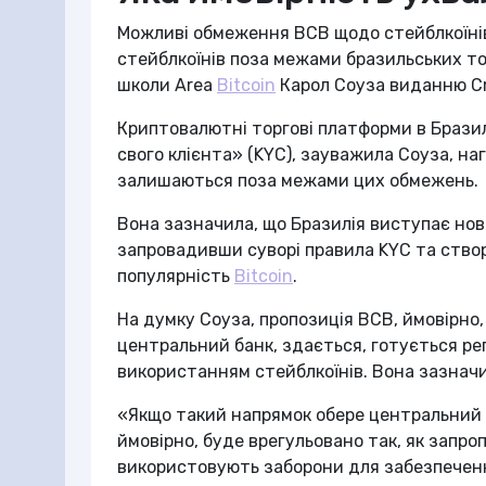
Можливі обмеження BCB щодо стейблкоїнів
стейблкоїнів поза межами бразильських т
школи Area
Bitcoin
Карол Соуза виданню C
Криптовалютні торгові платформи в Бразил
свого клієнта» (KYC), зауважила Соуза, наг
залишаються поза межами цих обмежень.
Вона зазначила, що Бразилія виступає но
запровадивши суворі правила KYC та створ
популярність
Bitcoin
.
На думку Соуза, пропозиція BCB, ймовірно, 
центральний банк, здається, готується ре
використанням стейблкоїнів. Вона зазначи
«Якщо такий напрямок обере центральний ба
ймовірно, буде врегульовано так, як запро
використовують заборони для забезпеченн