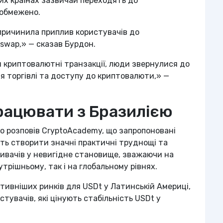
их країнах зазвичай переходять до
 обмежено.
причинила приплив користувачів до
swap,» — сказав Бурдон.
и криптовалютні транзакції, люди звернулися до
я торгівлі та доступу до криптовалюти,» —
рацювати з Бразилією
о розповів CryptoAcademy, що запропоновані
ть створити значні практичні труднощі та
ивачів у невигідне становище, зважаючи на
утрішньому, так і на глобальному рівнях.
ктивніших ринків для USDt у Латинській Америці,
тувачів, які цінують стабільність USDt у