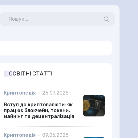
ОСВІТНІ СТАТТІ
Криптопедія
•
26.07.2025
Вступ до криптовалюти: як
працює блокчейн, токени,
майнінг та децентралізація
Криптопедія
•
09.05.2025