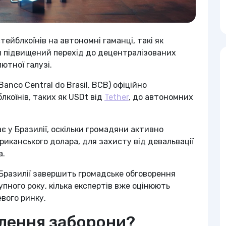
тейблкоїнів на автономні гаманці, такі як
и підвищений перехід до децентралізованих
ютної галузі.
nco Central do Brasil, BCB) офіційно
коїнів, таких як USDt від
Tether
, до автономних
є у Бразилії, оскільки громадяни активно
риканського долара, для захисту від девальвації
а.
 Бразилії завершить громадське обговорення
пного року, кілька експертів вже оцінюють
вого ринку.
алення заборони?