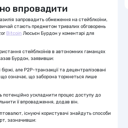
дно впровадити
азилія запровадить обмеження на стейблкоїни,
звичай стають предметом тривалих обговорень
zor
Bitcoin
Люсьєн Бурдон у коментарі для
ористання стейблкоїнів в автономних гаманцях
азав Бурдон, заявивши:
біржі, але P2P-транзакції та децентралізовані
що означає, що заборона торкнеться лише
ть потенційно ускладнити процес доступу до
льнити її впровадження, додав він.
птовалют, існуючі користувачі знайдуть способи
ерт, зазначивши: