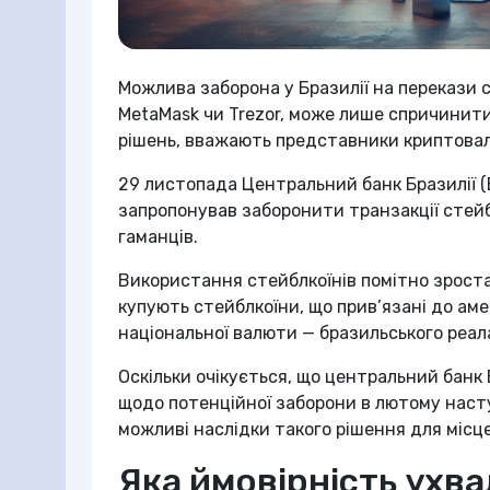
Можлива заборона у Бразилії на перекази с
MetaMask чи Trezor, може лише спричинит
рішень, вважають представники криптовал
29 листопада Центральний банк Бразилії (Ba
запропонував заборонити транзакції стейбл
гаманців.
Використання стейблкоїнів помітно зроста
купують стейблкоїни, що прив’язані до аме
національної валюти — бразильського реал
Оскільки очікується, що центральний банк
щодо потенційної заборони в лютому насту
можливі наслідки такого рішення для місце
Яка ймовірність ухв