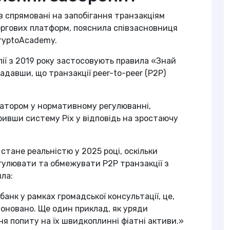
 спрямовані на запобігання транзакціям
оргових платформ, пояснила співзасновниця
ryptoAcademy.
ії з 2019 року застосовують правила «Знай
адавши, що транзакції peer-to-peer (P2P)
ватором у нормативному регулюванні,
ивши систему Pix у відповідь на зростаючу
стане реальністю у 2025 році, оскільки
гулювати та обмежувати P2P транзакції з
ла:
нк у рамках громадської консультації, це,
поновано. Ще один приклад, як уряди
я попиту на їх швидкоплинні фіатні активи.»