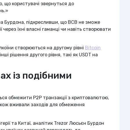
о, що користувачі звернуться до
нь.»
а Бурдона, підкресливши, що BCB не зможе
через їхні власні гаманці чи навіть створювати
лкоїни створюються на другому рівні
Bitcoin
інші рішення другого рівня, такі як USDT на
нах із подібними
ться обмежити P2P транзакції з криптовалютою,
, також вживали заходів для обмеження
герії та Китаї, аналітик Trezor Люсьєн Бурдон