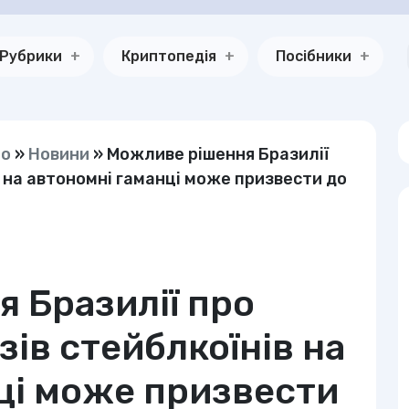
Рубрики
Криптопедія
Посібники
но
»
Новини
»
Можливе рішення Бразилії
в на автономні гаманці може призвести до
 Бразилії про
ів стейблкоїнів на
ці може призвести