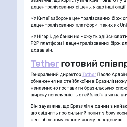
зазначив, що користувачі криптовалют у ц
децентралізованих рішень, якщо інші опції
«У Китаї заборона централізованих бірж с
децентралізованих платформ, таких як Uni
«У Нігерії, де банки не можуть здійснюват
P2P платформ і децентралізованих бірж дл
додав він.
Tether
готовий співп
Генеральний директор
Tether
Паоло Ардоїн
обмеження на стейблкоїни в Бразилії можу
ненавмисно поставити бразильських спож
широку популярність стейблкоїнів як на вн
Він зауважив, що Бразилія є одним з найа
що свідчить про сильний попит з боку корис
нестабільному економічному середовищі.