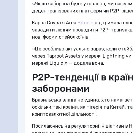
«Якщо заборона буде ухвалена, ми очікуєм
децентралізованих платформ чи P2P-ріше
Карол Соуза з Area
Bitcoin
підтримала слов
завадити людям проводити P2P-транзакції 
нові форми стейблкоїнів.
«Це особливо актуально зараз, коли стейб
через Taproot Assets у мережі Lightning чи 
мережі Liquid,» — додала вона.
P2P-тенденції в краї
заборонами
Бразильська влада не єдина, хто намагає
оскільки такі країни, як Нігерія та Китай
криптовалютної діяльності.
Посилаючись на регуляторні ініціативи в Ні