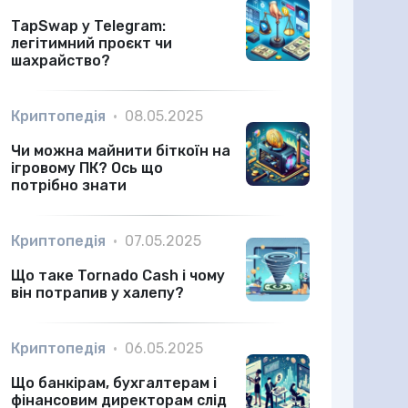
TapSwap у Telegram:
легітимний проєкт чи
шахрайство?
Криптопедія
•
08.05.2025
Чи можна майнити біткоїн на
ігровому ПК? Ось що
потрібно знати
Криптопедія
•
07.05.2025
Що таке Tornado Cash і чому
він потрапив у халепу?
Криптопедія
•
06.05.2025
Що банкірам, бухгалтерам і
фінансовим директорам слід