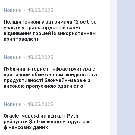
Новини
•
18.05.2025
Поліція Гонконгу затримала 12 осіб за
участь у транскордонній схемі
відмивання грошей із використанням
криптовалюти
Новини
•
18.05.2025
Публічна інтернет-інфраструктура є
критичним обмеженням швидкості та
продуктивності блокчейн-мереж з
високою пропускною здатністю
Новини
•
18.05.2025
Oracle-мережі на кшталт Pyth
руйнують $50-мільярдну індустрію
фінансових даних