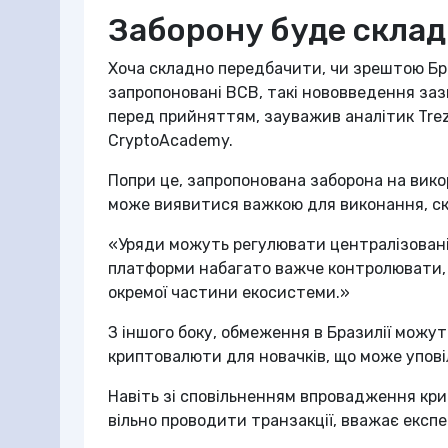
Заборону буде скла
Хоча складно передбачити, чи зрештою Бр
запропоновані BCB, такі нововведення за
перед прийняттям, зауважив аналітик Tre
CryptoAcademy.
Попри це, запропонована заборона на вик
може виявитися важкою для виконання, ск
«Уряди можуть регулювати централізовані 
платформи набагато важче контролювати, 
окремої частини екосистеми.»
З іншого боку, обмеження в Бразилії можу
криптовалюти для новачків, що може упові
Навіть зі сповільненням впровадження кри
вільно проводити транзакції, вважає експ