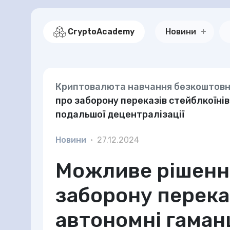
CryptoAcademy
Новини
Криптовалюта навчання безкоштов
про заборону переказів стейблкоїні
подальшої децентралізації
Новини
•
27.12.2024
Можливе рішення
заборону переказ
автономні гаман