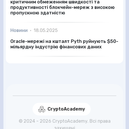
критичним обмеженням швидкості та
продуктивності блокчейн-мереж з високою
пропускною здатністю
Новини
•
18.05.2025
Oracle-мережі на кшталт Pyth руйнують $50-
мільярдну індустрію фінансових даних
CryptoAcademy
© 2024 - 2026 CryptoAcademy. Всі права
захищені