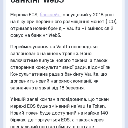
Мережа EOS,
блокчейн
, запущений у 2018 році
на піку ери первинного розміщення монет (ICO),
отримала новий бренд – Vaulta – і змінює свій
фокус на банкінг Web3.
Перейменування на Vaulta попередньо
заплановано на кінець травня. Воно
включатиме випуск нового токена, а також
створення консультативної ради, відомої як
Консультативна рада з банкінгу Vaulta, що
доповнить новий напрямок компанії, як
зазначено в заяві від 18 березня.
У іншій заяві компанія повідомила, що токен
мережі EOS буде змінений на Vaulta Token.
Новий токен буде доступний на майже 140
біржах, де торгується EOS, а також через
спеціальний портал обміну, що стане