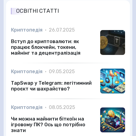
ОСВІТНІ СТАТТІ
Криптопедія
•
26.07.2025
Вступ до криптовалюти: як
працює блокчейн, токени,
майнінг та децентралізація
Криптопедія
•
09.05.2025
TapSwap у Telegram: легітимний
проєкт чи шахрайство?
Криптопедія
•
08.05.2025
Чи можна майнити біткоїн на
ігровому ПК? Ось що потрібно
знати