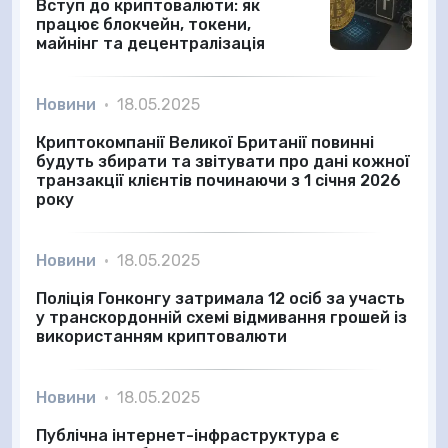
Вступ до криптовалюти: як
працює блокчейн, токени,
майнінг та децентралізація
Новини
•
18.05.2025
Криптокомпанії Великої Британії повинні
будуть збирати та звітувати про дані кожної
транзакції клієнтів починаючи з 1 січня 2026
року
Новини
•
18.05.2025
Поліція Гонконгу затримала 12 осіб за участь
у транскордонній схемі відмивання грошей із
використанням криптовалюти
Новини
•
18.05.2025
Публічна інтернет-інфраструктура є