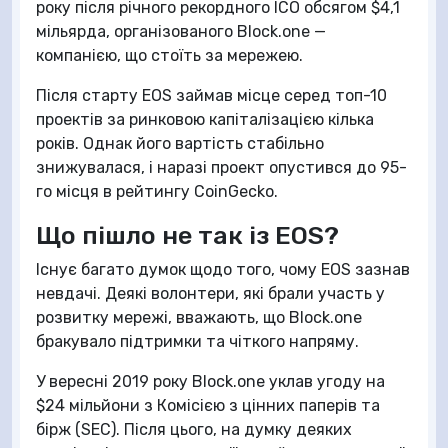
року після річного рекордного ICO обсягом $4,1
мільярда, організованого Block.one —
компанією, що стоїть за мережею.
Після старту EOS займав місце серед топ-10
проектів за ринковою капіталізацією кілька
років. Однак його вартість стабільно
знижувалася, і наразі проект опустився до 95-
го місця в рейтингу CoinGecko.
Що пішло не так із EOS?
Існує багато думок щодо того, чому EOS зазнав
невдачі. Деякі волонтери, які брали участь у
розвитку мережі, вважають, що Block.one
бракувало підтримки та чіткого напряму.
У вересні 2019 року Block.one уклав угоду на
$24 мільйони з Комісією з цінних паперів та
бірж (SEC). Після цього, на думку деяких