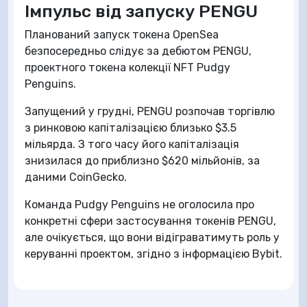
Імпульс від запуску PENGU
Планований запуск токена OpenSea
безпосередньо слідує за дебютом PENGU,
проектного токена колекції NFT Pudgy
Penguins.
Запущений у грудні, PENGU розпочав торгівлю
з ринковою капіталізацією близько $3.5
мільярда. З того часу його капіталізація
знизилася до приблизно $620 мільйонів, за
даними CoinGecko.
Команда Pudgy Penguins не оголосила про
конкретні сфери застосування токенів PENGU,
але очікується, що вони відіграватимуть роль у
керуванні проектом, згідно з інформацією Bybit.