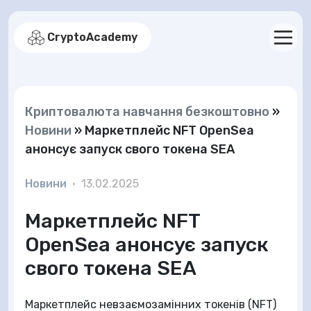
CryptoAcademy
Криптовалюта навчання безкоштовно
»
Новини
»
Маркетплейс NFT OpenSea
анонсує запуск свого токена SEA
Новини
•
13.02.2025
Маркетплейс NFT
OpenSea анонсує запуск
свого токена SEA
Маркетплейс невзаємозамінних токенів (NFT)