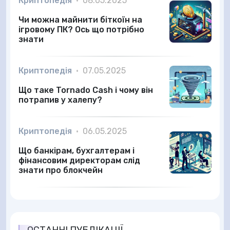
Криптопедія
•
08.05.2025
Чи можна майнити біткоїн на
ігровому ПК? Ось що потрібно
знати
Криптопедія
•
07.05.2025
Що таке Tornado Cash і чому він
потрапив у халепу?
Криптопедія
•
06.05.2025
Що банкірам, бухгалтерам і
фінансовим директорам слід
знати про блокчейн