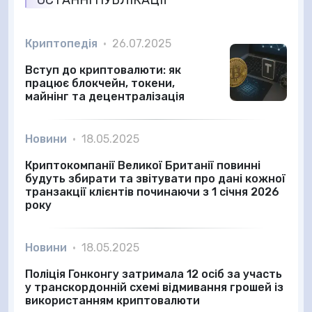
ОСТАННІ ПУБЛІКАЦІЇ
Криптопедія
•
26.07.2025
Вступ до криптовалюти: як
працює блокчейн, токени,
майнінг та децентралізація
Новини
•
18.05.2025
Криптокомпанії Великої Британії повинні
будуть збирати та звітувати про дані кожної
транзакції клієнтів починаючи з 1 січня 2026
року
Новини
•
18.05.2025
Поліція Гонконгу затримала 12 осіб за участь
у транскордонній схемі відмивання грошей із
використанням криптовалюти