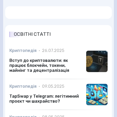
ОСВІТНІ СТАТТІ
Криптопедія
•
26.07.2025
Вступ до криптовалюти: як
працює блокчейн, токени,
майнінг та децентралізація
Криптопедія
•
09.05.2025
TapSwap у Telegram: легітимний
проєкт чи шахрайство?