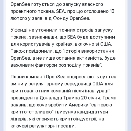
OpenSea готується до запуску власного
проектного токена, SEA, про що оголошено 13
лютого у заяві від Фонду OpenSea.
У фонді не уточнили точних строків запуску
токена, зазначивши, що SEA буде доступним
для користувачів у країнах, включно зі США.
Також повідомили, що “історія використання
OpenSea, а не лише остання активність, буде
важливим фактором розподілу токенів”.
Плани компанії OpenSea підкреслюють суттєві
зміни у регуляторному середовищі США для
криптовалютних компаній після інавгурації
президента Дональда Трампа 20 січня. Трамп
заявив, що хоче зробити Америку “світовою
крипто-столицею” і висунув кандидатури
лідерів, які сприяють криптоіндустрії, на
ключові регуляторні посади.