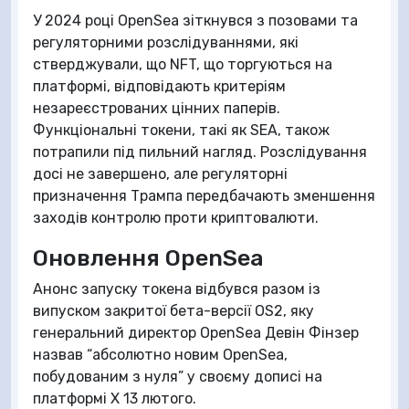
У 2024 році OpenSea зіткнувся з позовами та
регуляторними розслідуваннями, які
стверджували, що NFT, що торгуються на
платформі, відповідають критеріям
незареєстрованих цінних паперів.
Функціональні токени, такі як SEA, також
потрапили під пильний нагляд. Розслідування
досі не завершено, але регуляторні
призначення Трампа передбачають зменшення
заходів контролю проти криптовалюти.
Оновлення OpenSea
Анонс запуску токена відбувся разом із
випуском закритої бета-версії OS2, яку
генеральний директор OpenSea Девін Фінзер
назвав “абсолютно новим OpenSea,
побудованим з нуля” у своєму дописі на
платформі X 13 лютого.