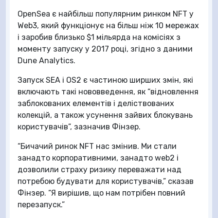
OpenSea є найбільш популярним ринком NFT у
Web3, який функціонує на більш ніж 10 мережах
і заробив близько $1 мільярда на комісіях з
моменту запуску у 2017 році, згідно з даними
Dune Analytics.
Запуск SEA і OS2 є частиною ширших змін, які
включають такі нововведення, як “відновлення
заблокованих елементів і деліствованих
колекцій, а також усунення зайвих блокувань
користувачів”, зазначив Фінзер.
“Бичачий ринок NFT нас змінив. Ми стали
занадто корпоративними, занадто web2 і
дозволили страху ризику переважати над
потребою будувати для користувачів,” сказав
Фінзер. “Я вирішив, що нам потрібен повний
перезапуск.”