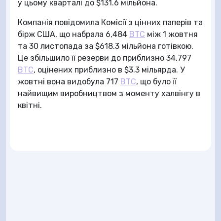
у цьому кварталі до $131.6 мільйона.
Компанія повідомила Комісії з цінних паперів та
бірж США, що набрала 6,484
BTC
між 1 жовтня
та 30 листопада за $618.3 мільйона готівкою.
Це збільшило її резерви до приблизно 34,797
BTC
, оцінених приблизно в $3.3 мільярда. У
жовтні вона видобула 717
BTC
, що було її
найвищим виробництвом з моменту халвінгу в
квітні.