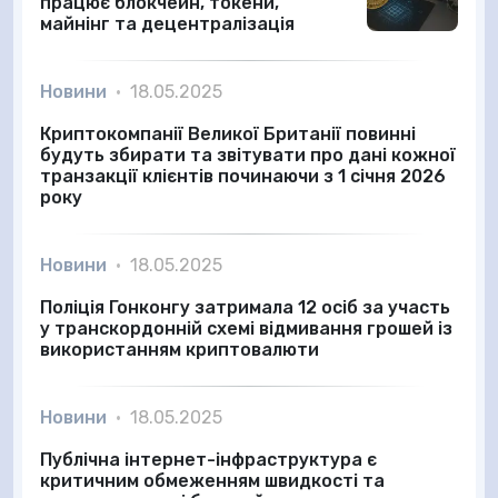
працює блокчейн, токени,
майнінг та децентралізація
Новини
•
18.05.2025
Криптокомпанії Великої Британії повинні
будуть збирати та звітувати про дані кожної
транзакції клієнтів починаючи з 1 січня 2026
року
Новини
•
18.05.2025
Поліція Гонконгу затримала 12 осіб за участь
у транскордонній схемі відмивання грошей із
використанням криптовалюти
Новини
•
18.05.2025
Публічна інтернет-інфраструктура є
критичним обмеженням швидкості та