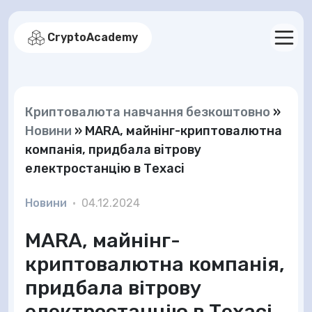
CryptoAcademy
Криптовалюта навчання безкоштовно
»
Новини
»
MARA, майнінг-криптовалютна
компанія, придбала вітрову
електростанцію в Техасі
Новини
•
04.12.2024
MARA, майнінг-
криптовалютна компанія,
придбала вітрову
електростанцію в Техасі