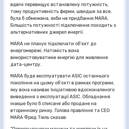
вдвічі перевищує встановлену потужність,
тому продуктивність ферми, швидше за все,
була б обмежена, якби не придбання MARA.
Більшість потужності підключення походить з
альтернативних джерел енергії.
MARA не планує підключати об’єкт до
енергомережі. Натомість вона
використовуватиме енергію для живлення
дата-центру.
MARA буде експлуатувати ASIC останнього
покоління на цьому об’єкті в рамках програми,
яку вона називає Ініціативою вдосконаленого
виведення з експлуатації ASIC. Обладнання
інакше було б списане або продане на
вторинному ринку. Голова правління та CEO
MARA Фред Тіель сказав:
“Переоснащуючи машини та живлячи їх на