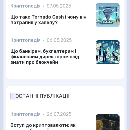
Криптопедія
•
07.05.2025
Що таке Tornado Cash і чому він
потрапив у халепу?
Криптопедія
•
06.05.2025
Що банкірам, бухгалтерам і
фінансовим директорам слід
знати про блокчейн
ОСТАННІ ПУБЛІКАЦІЇ
Криптопедія
•
26.07.2025
Вступ до криптовалюти: як