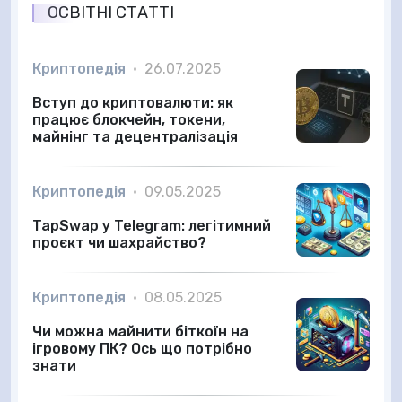
ОСВІТНІ СТАТТІ
Криптопедія
•
26.07.2025
Вступ до криптовалюти: як
працює блокчейн, токени,
майнінг та децентралізація
Криптопедія
•
09.05.2025
TapSwap у Telegram: легітимний
проєкт чи шахрайство?
Криптопедія
•
08.05.2025
Чи можна майнити біткоїн на
ігровому ПК? Ось що потрібно
знати