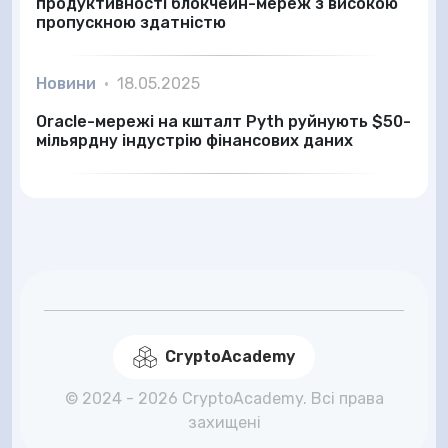
продуктивності блокчейн-мереж з високою
пропускною здатністю
Новини
•
18.05.2025
Oracle-мережі на кшталт Pyth руйнують $50-
мільярдну індустрію фінансових даних
CryptoAcademy
© 2024 - 2026 CryptoAcademy. Всі права
захищені