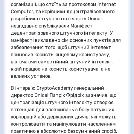
організації, що стоїть за протоколом Internet
Computer, та керівники децентралізованого
розробника штучного інтелекту Onicai
нещодавно опублікували Маніфест
децентралізованого штучного інтелекту. У
маніфесті викладено сім основних пунктів для
забезпечення того, щоб штучний інтелект
приносив користь кінцевому користувачу,
включаючи самостійний штучний інтелект,
який працює на користь користувача, а не
великих установ.
В інтерв’ю CryptoAcademy генеральний
директор Onicai Патрік Фрідріх зазначив, що
централізація штучного інтелекту створює
потенціал для зловживань з боку потужних
корпорацій або державних діячів, які можуть
контролювати та маніпулювати населенням
практично в абсолютно безсумнівний спосіб.