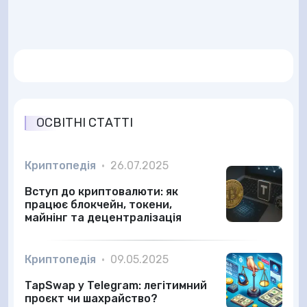
ОСВІТНІ СТАТТІ
Криптопедія
•
26.07.2025
Вступ до криптовалюти: як
працює блокчейн, токени,
майнінг та децентралізація
Криптопедія
•
09.05.2025
TapSwap у Telegram: легітимний
проєкт чи шахрайство?