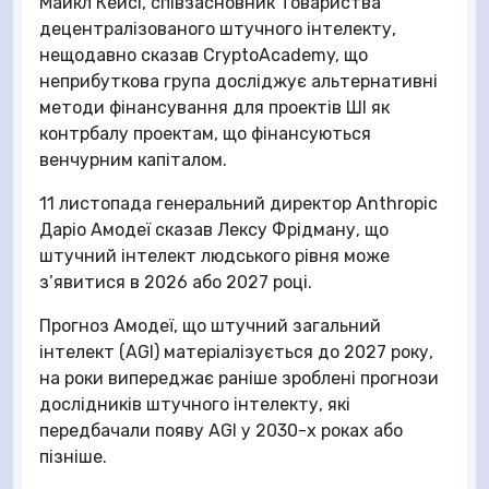
Майкл Кейсі, співзасновник Товариства
децентралізованого штучного інтелекту,
нещодавно сказав CryptoAcademy, що
неприбуткова група досліджує альтернативні
методи фінансування для проектів ШІ як
контрбалу проектам, що фінансуються
венчурним капіталом.
11 листопада генеральний директор Anthropic
Даріо Амодеї сказав Лексу Фрідману, що
штучний інтелект людського рівня може
з’явитися в 2026 або 2027 році.
Прогноз Амодеї, що штучний загальний
інтелект (AGI) матеріалізується до 2027 року,
на роки випереджає раніше зроблені прогнози
дослідників штучного інтелекту, які
передбачали появу AGI у 2030-х роках або
пізніше.