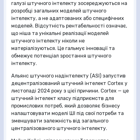
галузі штучного інтелекту зосереджуються на
розробці загальних моделей штучного
інтелекту, а не адаптованих або специфічних
моделей. Відсутність рентабельності означає,
що ніша та унікальні реалізації моделей
штучного інтелекту ніколи не
матеріалізуються. Це гальмує інновації та
обмежує потенціал зростання штучного
інтелекту.
Альянс штучного надінтелекту (ASI) запустив
децентралізований штучний інтелект Cortex у
листопаді 2024 року з цієї причини. Cortex — це
штучний інтелект класу підприємств для
промислових потреб, який дозволяє бізнесу
налаштовувати моделі ШІ під свої потреби та
зменшувати залежність від загального
централізованого штучного інтелекту.