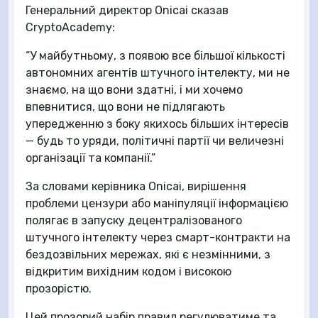
Генеральний директор Onicai сказав
CryptoAcademy:
“У майбутньому, з появою все більшої кількості
автономних агентів штучного інтелекту, ми не
знаємо, на що вони здатні, і ми хочемо
впевнитися, що вони не підлягають
упередженню з боку якихось більших інтересів
— будь то уряди, політичні партії чи величезні
організації та компанії.”
За словами керівника Onicai, вирішення
проблеми цензури або маніпуляції інформацією
полягає в запуску децентралізованого
штучного інтелекту через смарт-контракти на
бездозвільних мережах, які є незмінними, з
відкритим вихідним кодом і високою
прозорістю.
Цей прозорий набір правил регулюватиме та