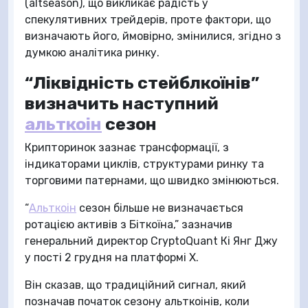
(altseason), що викликає радість у
спекулятивних трейдерів, проте фактори, що
визначають його, ймовірно, змінилися, згідно з
думкою аналітика ринку.
“Ліквідність стейблкоїнів”
визначить наступний
альткоін
сезон
Крипторинок зазнає трансформації, з
індикаторами циклів, структурами ринку та
торговими патернами, що швидко змінюються.
“
Альткоін
сезон більше не визначається
ротацією активів з Біткоїна,” зазначив
генеральний директор CryptoQuant Кі Янг Джу
у пості 2 грудня на платформі X.
Він сказав, що традиційний сигнал, який
позначав початок сезону альткоінів, коли