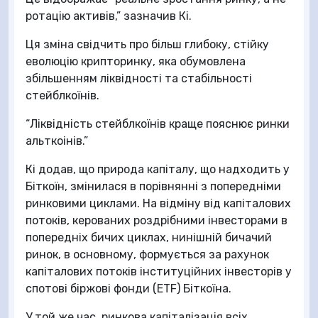
ротацію активів,” зазначив Кі.
Ця зміна свідчить про більш глибоку, стійку
еволюцію крипторинку, яка обумовлена
збільшенням ліквідності та стабільності
стейблкоїнів.
“Ліквідність стейблкоїнів краще пояснює ринки
альткоінів.”
Кі додав, що природа капіталу, що надходить у
Біткоїн, змінилася в порівнянні з попередніми
ринковими циклами. На відміну від капіталових
потоків, керованих роздрібними інвесторами в
попередніх бичих циклах, нинішній бичачий
ринок, в основному, формується за рахунок
капіталових потоків інституційних інвесторів у
спотові біржові фонди (ETF) Біткоїна.
У той же час, ринкова капіталізація всіх