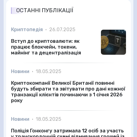
ОСТАННІ ПУБЛІКАЦІЇ
Криптопедія
•
26.07.2025
Вступ до криптовалюти: як
працює блокчейн, токени,
майнінг та децентралізація
Новини
•
18.05.2025
Криптокомпанії Великої Британії повинні
будуть збирати та звітувати про дані кожної
транзакції клієнтів починаючи з 1 січня 2026
року
Новини
•
18.05.2025
Поліція Гонконгу затримала 12 осіб за участь
у транскордонній схемі відмивання грошей із