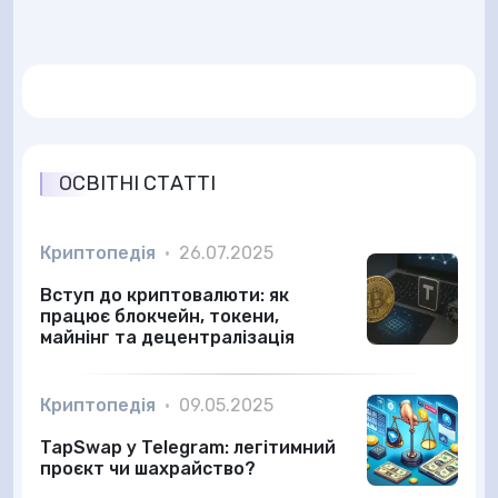
ОСВІТНІ СТАТТІ
Криптопедія
•
26.07.2025
Вступ до криптовалюти: як
працює блокчейн, токени,
майнінг та децентралізація
Криптопедія
•
09.05.2025
TapSwap у Telegram: легітимний
проєкт чи шахрайство?