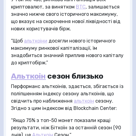
криптовалют, за винятком
BTC
, залишається
значно нижче свого історичного максимуму,
що вказує на скорочення нової ліквідності від
нових користувачів бірж.
“Щоб
альткоіни
досягли нового історичного
максимуму ринкової капіталізації, їм
знадобиться значний приплив нового капіталу
до криптобірж.”
Альткоін
сезон близько
Перформанс альткоінів, здається, збігається із
поліпшенням індексу сезону альткоінів, що
свідчить про наближення
альткоін
сезону.
Згідно з цим індексом від Blockchain Center:
“Якщо 75% з топ-50 монет показали кращі
результати, ніж Біткоїн за останній сезон (90
днів), це
Альткоін
Сезон.”