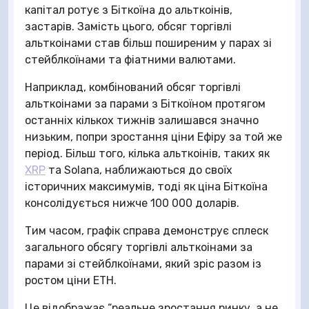
капітал ротує з Біткоїна до альткоінів,
застарів. Замість цього, обсяг торгівлі
альткоінами став більш поширеним у парах зі
стейблкоїнами та фіатними валютами.
Наприклад, комбінований обсяг торгівлі
альткоінами за парами з Біткоїном протягом
останніх кількох тижнів залишався значно
низьким, попри зростання ціни Ефіру за той же
період. Більш того, кілька альткоінів, таких як
XRP
та Solana, наближаються до своїх
історичних максимумів, тоді як ціна Біткоїна
консолідується нижче 100 000 доларів.
Тим часом, графік справа демонструє сплеск
загального обсягу торгівлі альткоінами за
парами зі стейблкоїнами, який зріс разом із
ростом ціни ETH.
Це відображає “реальне зростання ринку, а не