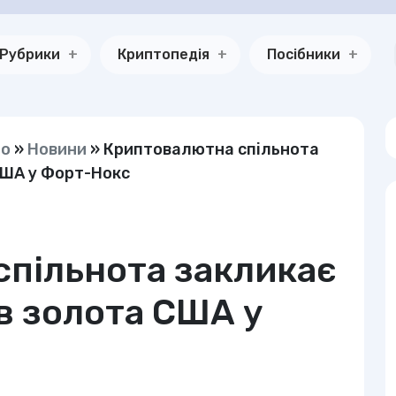
Рубрики
Криптопедія
Посібники
но
»
Новини
»
Криптовалютна спільнота
США у Форт-Нокс
пільнота закликає
ів золота США у