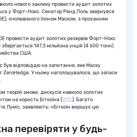
вколо нового заклику провести аудит золотих
ься у Форт-Нокс. Сенатор Ренд Поль звернувся
E), очолюваного Ілоном Маском, з проханням
OGE провести аудит золотих резервів Форт-Нокс
зберігається 147,3 мільйона унцій (4 600 тонн)
чейства США.
с був відповіддю на запитання, яке Маску
г ZeroHedge. У ньому наголошувалося, що запаси
.
ом теорій змови, дискусія навколо золотих
том на користь Біткоїна (
BTC
). Багато
ія Луміс, заявляють: «Біткоїн вирішує цю
на перевіряти у будь-