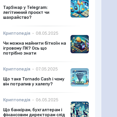
TapSwap у Telegram:
легітимний проєкт чи
шахрайство?
Криптопедія
•
08.05.2025
Чи можна майнити біткоїн на
ігровому ПК? Ось що
потрібно знати
Криптопедія
•
07.05.2025
Що таке Tornado Cash і чому
він потрапив у халепу?
Криптопедія
•
06.05.2025
Що банкірам, бухгалтерам і
фінансовим директорам слід