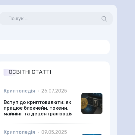
ОСВІТНІ СТАТТІ
Криптопедія
•
26.07.2025
Вступ до криптовалюти: як
працює блокчейн, токени,
майнінг та децентралізація
Криптопедія
•
09.05.2025