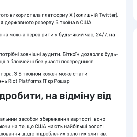
ого використала платформу X (колишній Twitter),
ня державного резерву Біткоїна в США:
оїна можна перевірити у будь-який час, 24/7, на
 потрібні зовнішні аудити, Біткоїн дозволяє будь-
ції в блокчейні без участі посередників.
тора. З Біткоїном кожен може стати
ь Riot Platforms П’єр Рошар.
дробити, на відміну від
сальним засобом збереження вартості, воно
ючи на те, що США мають найбільші золоті
обоювання щодо підроблених золотих злитків.