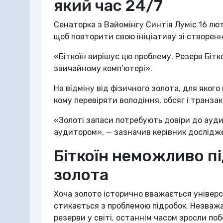
який час 24/7
Сенаторка з Вайомінгу Синтія Луміс 16 лют
щоб повторити свою ініціативу зі створен
«Біткоїн вирішує цю проблему. Резерв Бітк
звичайному комп’ютері».
На відміну від фізичного золота, для якого
кому перевіряти володіння, обсяг і транзак
«Золоті запаси потребують довіри до ауди
аудитором», — зазначив керівник досліджен
Біткоїн неможливо пі
золота
Хоча золото історично вважається універ
стикається з проблемою підробок. Незважа
резерви у світі, останнім часом зросли п