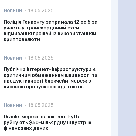
Новини
•
18.05.2025
Поліція Гонконгу затримала 12 осіб за
участь у транскордонній схемі
відмивання грошей із використанням
криптовалюти
Новини
•
18.05.2025
Публічна інтернет-інфраструктура є
критичним обмеженням швидкості та
продуктивності блокчейн-мереж з
високою пропускною здатністю
Новини
•
18.05.2025
Oracle-мережі на кшталт Pyth
руйнують $50-мільярдну індустрію
фінансових даних