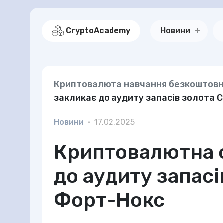
CryptoAcademy
Новини
Криптовалюта навчання безкоштов
закликає до аудиту запасів золота 
Новини
•
17.02.2025
Криптовалютна с
до аудиту запас
Форт-Нокс