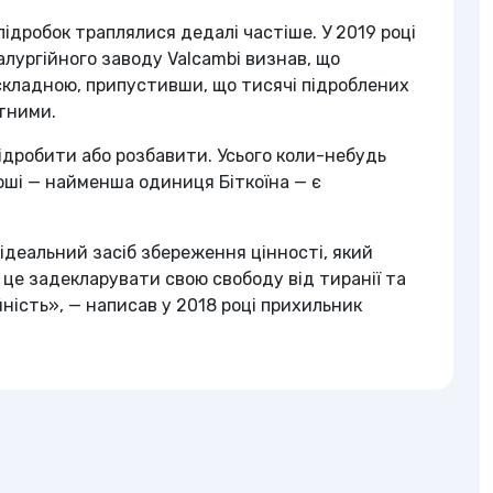
підробок траплялися дедалі частіше. У 2019 році
лургійного заводу Valcambi визнав, що
складною, припустивши, що тисячі підроблених
тними.
підробити або розбавити. Усього коли-небудь
тоші — найменша одиниця Біткоїна — є
ідеальний засіб збереження цінності, який
 це задекларувати свою свободу від тиранії та
ність», — написав у 2018 році прихильник