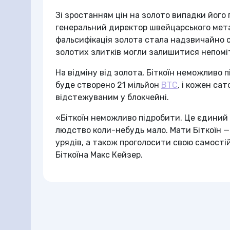
Зі зростанням цін на золото випадки його 
генеральний директор швейцарського мета
фальсифікація золота стала надзвичайно 
золотих злитків могли залишитися непомі
На відміну від золота, Біткоїн неможливо 
буде створено 21 мільйон
BTC
, і кожен са
відстежуваним у блокчейні.
«Біткоїн неможливо підробити. Це єдиний 
людство коли-небудь мало. Мати Біткоїн —
урядів, а також проголосити свою самостій
Біткоїна Макс Кейзер.