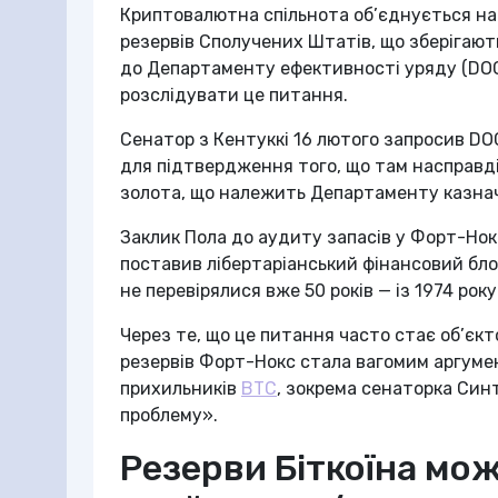
Криптовалютна спільнота об’єднується на
резервів Сполучених Штатів, що зберігают
до Департаменту ефективності уряду (DOG
розслідувати це питання.
Сенатор з Кентуккі 16 лютого запросив D
для підтвердження того, що там насправді 
золота, що належить Департаменту казна
Заклик Пола до аудиту запасів у Форт-Нок
поставив лібертаріанський фінансовий бло
не перевірялися вже 50 років — із 1974 року
Через те, що це питання часто стає об’єкт
резервів Форт-Нокс стала вагомим аргумен
прихильників
BTC
, зокрема сенаторка Синт
проблему».
Резерви Біткоїна мож