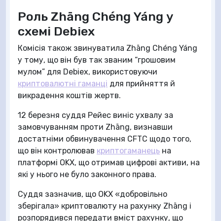
Роль Zhāng Chéng Yáng у
схемі Debiex
Комісія також звинуватила Zhāng Chéng Yáng
у тому, що він був так званим “грошовим
мулом” для Debiex, використовуючи
криптовалютні гаманці
для прийняття й
викрадення коштів жертв.
12 березня суддя Рейес виніс ухвалу за
замовчуванням проти Zhāng, визнавши
достатніми обвинувачення CFTC щодо того,
що він контролював
криптогаманець
на
платформі OKX, що отримав цифрові активи, на
які у нього не було законного права.
Суддя зазначив, що OKX «добровільно
зберігала» криптовалюту на рахунку Zhāng і
розпорядився передати вміст рахунку, що