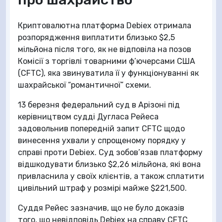
Криптовалютна платформа Debiex отримала
розпорядження виплатити близько $2,5
мільйона після того, як не відповіла на позов
Комісії з торгівлі товарними ф’ючерсами США
(CFTC), яка звинуватила її у функціонуванні як
шахрайської “романтичної” схеми.
13 березня федеральний суд в Арізоні під
керівництвом судді Дугласа Рейеса
задовольнив попередній запит CFTC щодо
винесення ухвали у спрощеному порядку у
справі проти Debiex. Суд зобов’язав платформу
відшкодувати близько $2,26 мільйона, які вона
привласнила у своїх клієнтів, а також сплатити
цивільний штраф у розмірі майже $221,500.
Суддя Рейес зазначив, що не було доказів
того, що невідповідь Debiex на справу CFTC