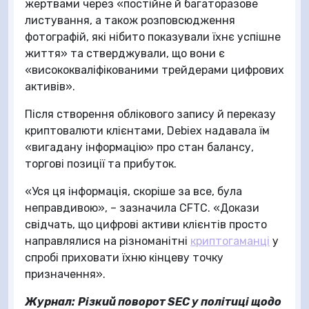
жертвами через «постійне й багаторазове
листування, а також розповсюдження
фотографій, які нібито показували їхнє успішне
життя» та стверджували, що вони є
«висококваліфікованими трейдерами цифрових
активів».
Після створення облікового запису й переказу
криптовалюти клієнтами, Debiex надавала їм
«вигадану інформацію» про стан балансу,
торгові позиції та прибуток.
«Уся ця інформація, скоріше за все, була
неправдивою», – зазначила CFTC. «Докази
свідчать, що цифрові активи клієнтів просто
направлялися на різноманітні
криптогаманці
у
спробі приховати їхню кінцеву точку
призначення».
Журнал:
Різкий поворот SEC у політиці щодо