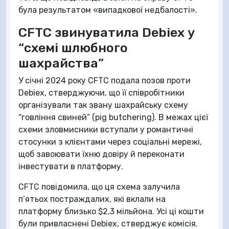
була результатом «випадкової недбалості».
CFTC звинуватила Debiex у
“схемі шлюбного
шахрайства”
У січні 2024 року CFTC подала позов проти
Debiex, стверджуючи, що її співробітники
організували так звану шахрайську схему
“говління свиней” (pig butchering). В межах цієї
схеми зловмисники вступали у романтичні
стосунки з клієнтами через соціальні мережі,
щоб завоювати їхню довіру й переконати
інвестувати в платформу.
CFTC повідомила, що ця схема залучила
п’ятьох постраждалих, які вклали на
платформу близько $2,3 мільйона. Усі ці кошти
були привласнені Debiex, стверджує комісія.