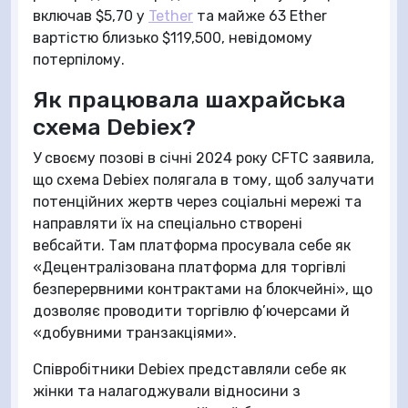
включав $5,70 у
Tether
та майже 63 Ether
вартістю близько $119,500, невідомому
потерпілому.
Як працювала шахрайська
схема Debiex?
У своєму позові в січні 2024 року CFTC заявила,
що схема Debiex полягала в тому, щоб залучати
потенційних жертв через соціальні мережі та
направляти їх на спеціально створені
вебсайти. Там платформа просувала себе як
«Децентралізована платформа для торгівлі
безперервними контрактами на блокчейні», що
дозволяє проводити торгівлю ф’ючерсами й
«добувними транзакціями».
Співробітники Debiex представляли себе як
жінки та налагоджували відносини з