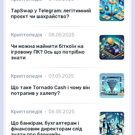
TapSwap у Telegram: легітимний
проєкт чи шахрайство?
Криптопедія
•
08.05.2025
Чи можна майнити біткоїн на
ігровому ПК? Ось що потрібно
знати
Криптопедія
•
07.05.2025
Що таке Tornado Cash і чому він
потрапив у халепу?
Криптопедія
•
06.05.2025
Що банкірам, бухгалтерам і
фінансовим директорам слід
знати про блокчейн