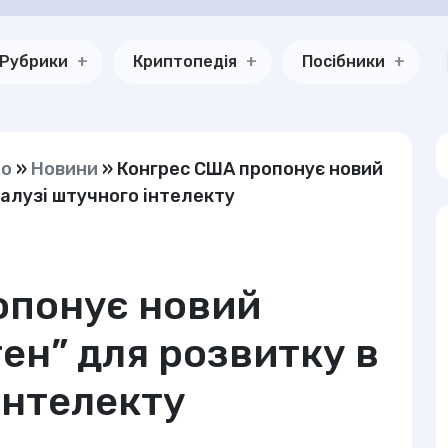
Рубрики
Криптопедія
Посібники
но
»
Новини
»
Конгрес США пропонує новий
галузі штучного інтелекту
опонує новий
ен” для розвитку в
інтелекту