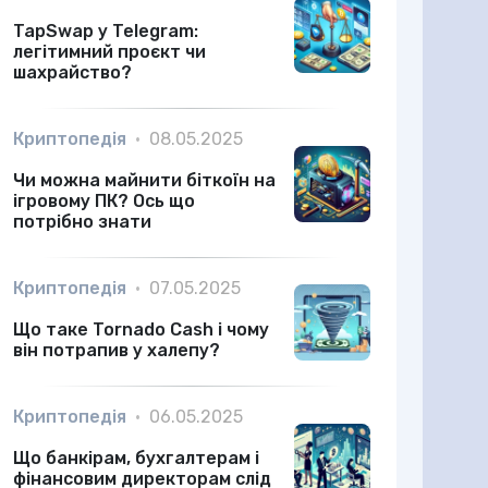
TapSwap у Telegram:
легітимний проєкт чи
шахрайство?
Криптопедія
•
08.05.2025
Чи можна майнити біткоїн на
ігровому ПК? Ось що
потрібно знати
Криптопедія
•
07.05.2025
Що таке Tornado Cash і чому
він потрапив у халепу?
Криптопедія
•
06.05.2025
Що банкірам, бухгалтерам і
фінансовим директорам слід