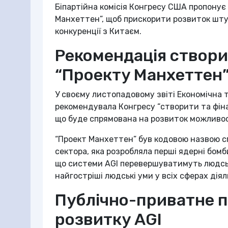
Біпартійна комісія Конгресу США пропонує 
Манхеттен”, щоб прискорити розвиток штуч
конкуренції з Китаєм.
Рекомендація створи
“Проекту Манхеттен
У своєму листопадовому звіті Економічна 
рекомендувала Конгресу “створити та фіна
що буде спрямована на розвиток можливост
“Проект Манхеттен” був кодовою назвою сп
сектора, яка розробляла перші ядерні бомби 
що системи AGI перевершуватимуть людськ
найгостріші людські уми у всіх сферах діял
Публічно-приватне 
розвитку AGI