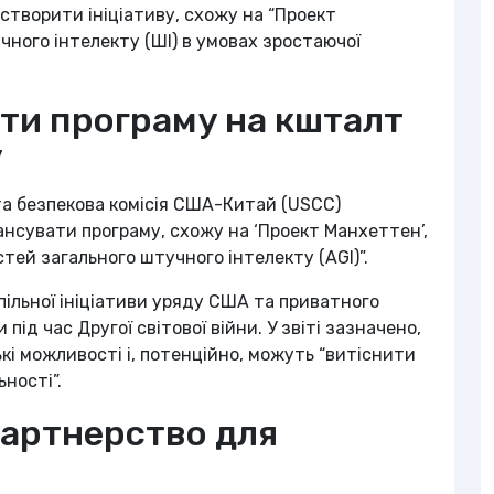
створити ініціативу, схожу на “Проект
ного інтелекту (ШІ) в умовах зростаючої
ти програму на кшталт
”
та безпекова комісія США-Китай (USCC)
нсувати програму, схожу на ‘Проект Манхеттен’,
ей загального штучного інтелекту (AGI)”.
ільної ініціативи уряду США та приватного
під час Другої світової війни. У звіті зазначено,
і можливості і, потенційно, можуть “витіснити
ьності”.
партнерство для