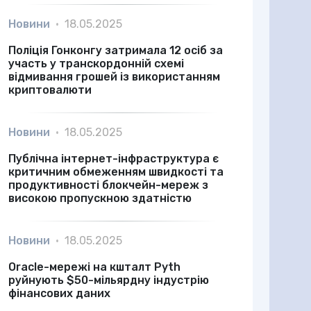
Новини
•
18.05.2025
Поліція Гонконгу затримала 12 осіб за
участь у транскордонній схемі
відмивання грошей із використанням
криптовалюти
Новини
•
18.05.2025
Публічна інтернет-інфраструктура є
критичним обмеженням швидкості та
продуктивності блокчейн-мереж з
високою пропускною здатністю
Новини
•
18.05.2025
Oracle-мережі на кшталт Pyth
руйнують $50-мільярдну індустрію
фінансових даних