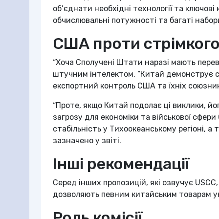
об’єднати необхідні технології та ключові
обчислювальні потужності та багаті набо
США проти стрімкого
“Хоча Сполучені Штати наразі мають перева
штучним інтелектом, “Китай демонструє с
експортний контроль США та їхніх союзників
“Проте, якщо Китай подолає ці виклики, й
загрозу для економіки та військової сфер
стабільність у Тихоокеанському регіоні, а
зазначено у звіті.
Інші рекомендації
Серед інших пропозицій, які озвучує USCC
дозволяють певним китайським товарам у
Роль комісії