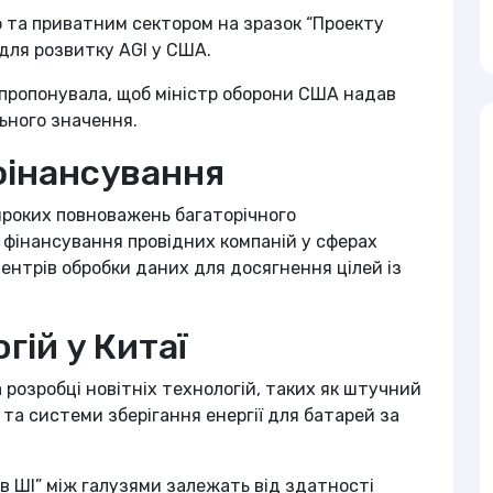
ю та приватним сектором на зразок “Проекту
для розвитку AGI у США.
апропонувала, щоб міністр оборони США надав
ьного значення.
фінансування
ироких повноважень багаторічного
а фінансування провідних компаній у сферах
центрів обробки даних для досягнення цілей із
ій у Китаї
розробці новітніх технологій, таких як штучний
ї та системи зберігання енергії для батарей за
 в ШІ” між галузями залежать від здатності