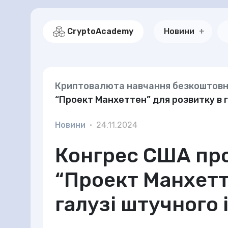
CryptoAcademy
Новини
Криптовалюта навчання безкоштов
“Проект Манхеттен” для розвитку в 
Новини
•
24.11.2024
Конгрес США пр
“Проект Манхетт
галузі штучного 