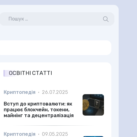
ОСВІТНІ СТАТТІ
Криптопедія
•
26.07.2025
Вступ до криптовалюти: як
працює блокчейн, токени,
майнінг та децентралізація
Криптопедія
•
09.05.2025