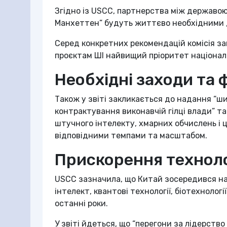
Згідно із USCC, партнерства між державо
Манхеттен” будуть життєво необхідними 
Серед конкретних рекомендацій комісія з
проєктам ШІ найвищий пріоритет націонал
Необхідні заходи та 
Також у звіті закликається до надання “ш
контрактування виконавчій гілці влади” т
штучного інтелекту, хмарних обчислень і 
відповідними темпами та масштабом.
Прискорення технолог
USCC зазначила, що Китай зосередився на 
інтелект, квантові технології, біотехнологі
останні роки.
У звіті йдеться, що “перегони за лідерство