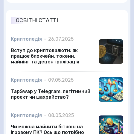
ОСВІТНІ СТАТТІ
Криптопедія
•
26.07.2025
Вступ до криптовалюти: як
працює блокчейн, токени,
майнінг та децентралізація
Криптопедія
•
09.05.2025
TapSwap у Telegram: легітимний
проєкт чи шахрайство?
Криптопедія
•
08.05.2025
Чи можна майнити біткоїн на
ігровому ПК? Ось що потрібно