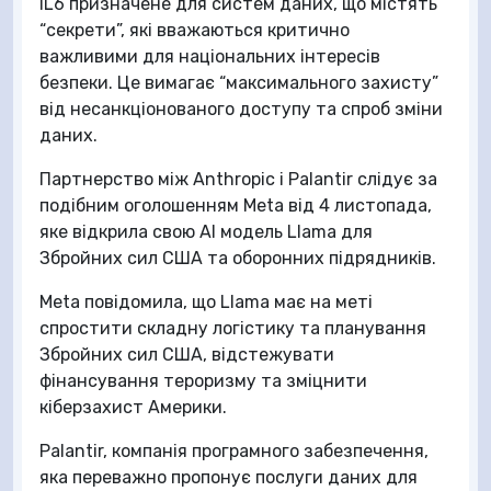
IL6 призначене для систем даних, що містять
“секрети”, які вважаються критично
важливими для національних інтересів
безпеки. Це вимагає “максимального захисту”
від несанкціонованого доступу та спроб зміни
даних.
Партнерство між Anthropic і Palantir слідує за
подібним оголошенням Meta від 4 листопада,
яке відкрила свою AI модель Llama для
Збройних сил США та оборонних підрядників.
Meta повідомила, що Llama має на меті
спростити складну логістику та планування
Збройних сил США, відстежувати
фінансування тероризму та зміцнити
кіберзахист Америки.
Palantir, компанія програмного забезпечення,
яка переважно пропонує послуги даних для