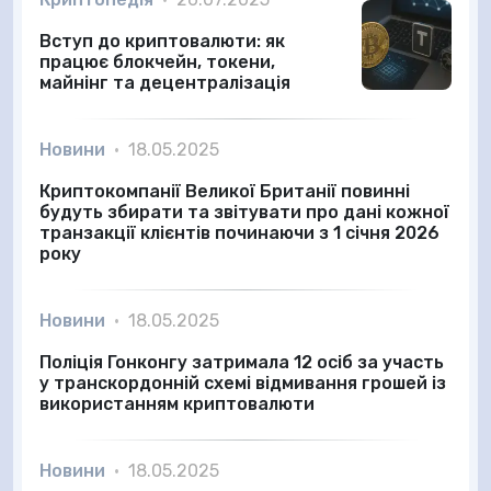
Вступ до криптовалюти: як
працює блокчейн, токени,
майнінг та децентралізація
Новини
•
18.05.2025
Криптокомпанії Великої Британії повинні
будуть збирати та звітувати про дані кожної
транзакції клієнтів починаючи з 1 січня 2026
року
Новини
•
18.05.2025
Поліція Гонконгу затримала 12 осіб за участь
у транскордонній схемі відмивання грошей із
використанням криптовалюти
Новини
•
18.05.2025