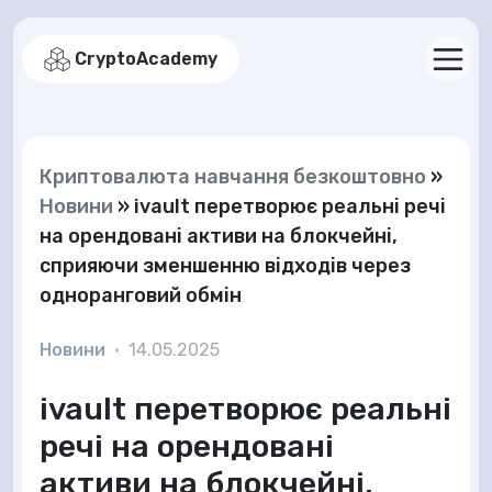
CryptoAcademy
Криптовалюта навчання безкоштовно
»
Новини
»
ivault перетворює реальні речі
на орендовані активи на блокчейні,
сприяючи зменшенню відходів через
одноранговий обмін
Новини
•
14.05.2025
ivault перетворює реальні
речі на орендовані
активи на блокчейні,