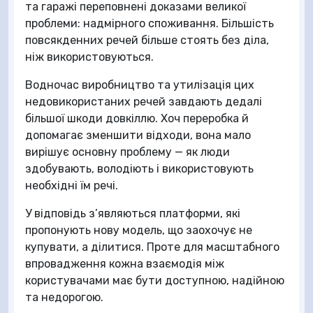
та гаражі переповнені доказами великої
проблеми: надмірного споживання. Більшість
повсякденних речей більше стоять без діла,
ніж використовуються.
Водночас виробництво та утилізація цих
недовикористаних речей завдають дедалі
більшої шкоди довкіллю. Хоч переробка й
допомагає зменшити відходи, вона мало
вирішує основну проблему — як люди
здобувають, володіють і використовують
необхідні їм речі.
У відповідь з’являються платформи, які
пропонують нову модель, що заохочує не
купувати, а ділитися. Проте для масштабного
впровадження кожна взаємодія між
користувачами має бути доступною, надійною
та недорогою.