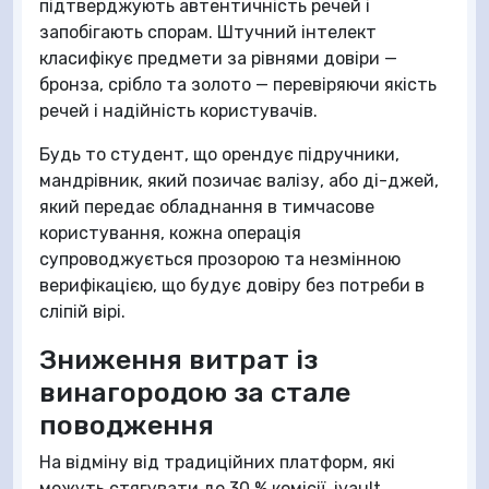
підтверджують автентичність речей і
запобігають спорам. Штучний інтелект
класифікує предмети за рівнями довіри —
бронза, срібло та золото — перевіряючи якість
речей і надійність користувачів.
Будь то студент, що орендує підручники,
мандрівник, який позичає валізу, або ді-джей,
який передає обладнання в тимчасове
користування, кожна операція
супроводжується прозорою та незмінною
верифікацією, що будує довіру без потреби в
сліпій вірі.
Зниження витрат із
винагородою за стале
поводження
На відміну від традиційних платформ, які
можуть стягувати до 30 % комісії, ivault