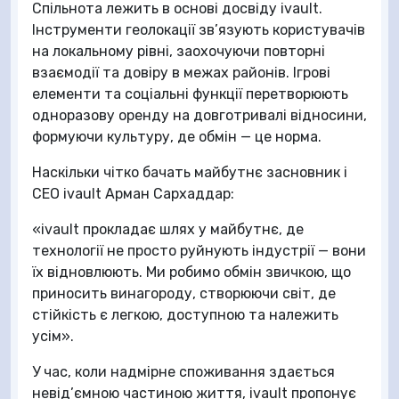
Спільнота лежить в основі досвіду ivault.
Інструменти геолокації зв’язують користувачів
на локальному рівні, заохочуючи повторні
взаємодії та довіру в межах районів. Ігрові
елементи та соціальні функції перетворюють
одноразову оренду на довготривалі відносини,
формуючи культуру, де обмін — це норма.
Наскільки чітко бачать майбутнє засновник і
CEO ivault Арман Сархаддар:
«ivault прокладає шлях у майбутнє, де
технології не просто руйнують індустрії — вони
їх відновлюють. Ми робимо обмін звичкою, що
приносить винагороду, створюючи світ, де
стійкість є легкою, доступною та належить
усім».
У час, коли надмірне споживання здається
невід’ємною частиною життя, ivault пропонує