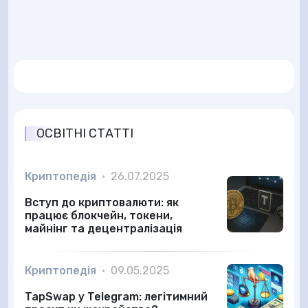
ОСВІТНІ СТАТТІ
Криптопедія
•
26.07.2025
Вступ до криптовалюти: як
працює блокчейн, токени,
майнінг та децентралізація
Криптопедія
•
09.05.2025
TapSwap у Telegram: легітимний