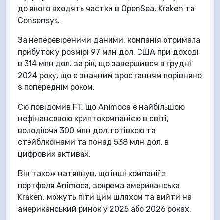
до якого входять частки в OpenSea, Kraken та
Consensys.
За неперевіреними даними, компанія отримала
прибуток у розмірі 97 млн дол. США при доході
в 314 млн дол. за рік, що завершився в грудні
2024 року, що є значним зростанням порівняно
з попереднім роком.
Сю повідомив FT, що Animoca є найбільшою
нефінансовою криптокомпанією в світі,
володіючи 300 млн дол. готівкою та
стейблкоїнами та понад 538 млн дол. в
цифрових активах.
Він також натякнув, що інші компанії з
портфеля Animoca, зокрема американська
Kraken, можуть піти цим шляхом та вийти на
американський ринок у 2025 або 2026 роках.