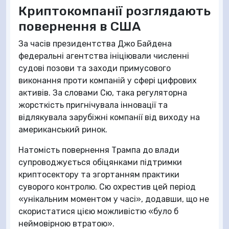
Криптокомпанії розглядають
повернення в США
За часів президентства Джо Байдена
федеральні агентства ініціювали численні
судові позови та заходи примусового
виконання проти компаній у сфері цифрових
активів. За словами Сю, така регуляторна
жорсткість пригнічувала інновації та
відлякувала зарубіжні компанії від виходу на
американський ринок.
Натомість повернення Трампа до влади
супроводжується обіцянками підтримки
криптосектору та згортанням практики
суворого контролю. Сю охрестив цей період
«унікальним моментом у часі», додавши, що не
скористатися цією можливістю «було б
неймовірною втратою».