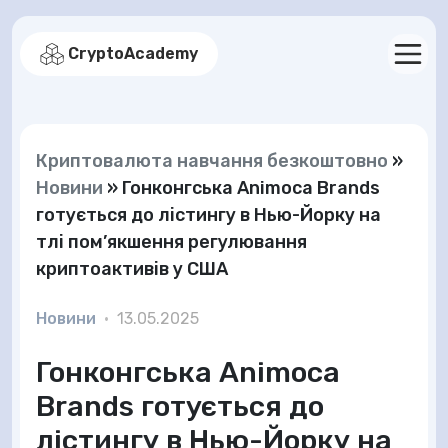
CryptoAcademy
Криптовалюта навчання безкоштовно
»
Новини
»
Гонконгська Animoca Brands
готується до лістингу в Нью-Йорку на
тлі пом’якшення регулювання
криптоактивів у США
Новини
•
13.05.2025
Гонконгська Animoca
Brands готується до
лістингу в Нью-Йорку на