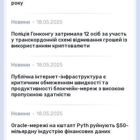
року
Новини
•
18.05.2025
Поліція Гонконгу затримала 12 осіб за участь
у транскордонній схемі відмивання грошей із
використанням криптовалюти
Новини
•
18.05.2025
Публічна інтернет-інфраструктура є
критичним обмеженням швидкості та
продуктивності блокчейн-мереж з високою
пропускною здатністю
Новини
•
18.05.2025
Oracle-мережі на кшталт Pyth руйнують $50-
мільярдну індустрію фінансових даних