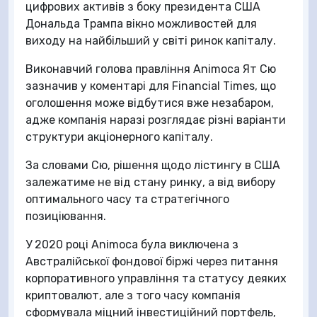
цифрових активів з боку президента США
Дональда Трампа вікно можливостей для
виходу на найбільший у світі ринок капіталу.
Виконавчий голова правління Animoca Ят Сю
зазначив у коментарі для Financial Times, що
оголошення може відбутися вже незабаром,
адже компанія наразі розглядає різні варіанти
структури акціонерного капіталу.
За словами Сю, рішення щодо лістингу в США
залежатиме не від стану ринку, а від вибору
оптимального часу та стратегічного
позиціювання.
У 2020 році Animoca була виключена з
Австралійської фондової біржі через питання
корпоративного управління та статусу деяких
криптовалют, але з того часу компанія
сформувала міцний інвестиційний портфель,