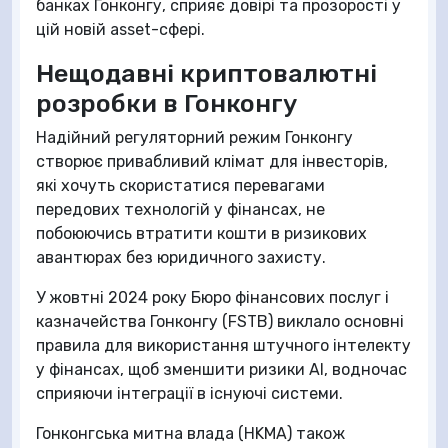
банках Гонконгу, сприяє довірі та прозорості у
цій новій asset-сфері.
Нещодавні криптовалютні
розробки в Гонконгу
Надійний регуляторний режим Гонконгу
створює привабливий клімат для інвесторів,
які хочуть скористатися перевагами
передових технологій у фінансах, не
побоюючись втратити кошти в ризикових
авантюрах без юридичного захисту.
У жовтні 2024 року Бюро фінансових послуг і
казначейства Гонконгу (FSTB) виклало основні
правила для використання штучного інтелекту
у фінансах, щоб зменшити ризики AI, водночас
сприяючи інтеграції в існуючі системи.
Гонконгська митна влада (HKMA) також