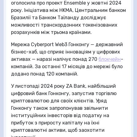
оголосила про проект Ensemble у жовтні 2024
року. Ініціатива між HKMA, Центральним банком
Бразилії та Банком Таїланду досліджує
можливості транскордонних токенізованих
розрахунків між трьома країнами.
Мережа Cyberport Web3 Гонконгу — державний
бізнес-хаб, що сприяє інноваціям у цифрових
активах — наразі налічує понад 270
блокчейн
-
компаній. За останні 17 місяців до мережі було
додано понад 120 компаній.
У листопаді 2024 року ZA Bank, найбільший
цифровий банк Гонконгу, запустив торгівлю
криптовалютою для своїх клієнтів. Уряд
Гонконгу також запропонував звільнити
інституційних інвесторів від податку на
прибуток з приросту капіталу на їхні
криптовалютні активи, щоб заохотити