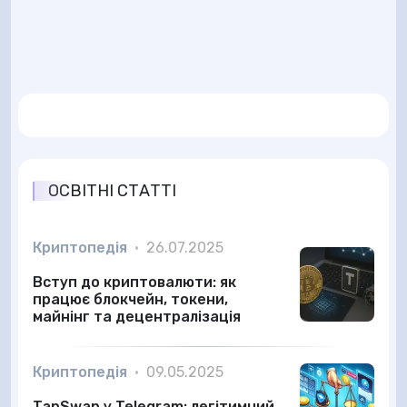
ОСВІТНІ СТАТТІ
Криптопедія
•
26.07.2025
Вступ до криптовалюти: як
працює блокчейн, токени,
майнінг та децентралізація
Криптопедія
•
09.05.2025
TapSwap у Telegram: легітимний