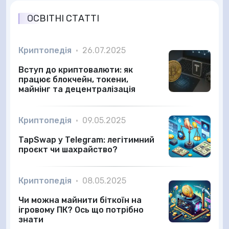
ОСВІТНІ СТАТТІ
Криптопедія
•
26.07.2025
Вступ до криптовалюти: як
працює блокчейн, токени,
майнінг та децентралізація
Криптопедія
•
09.05.2025
TapSwap у Telegram: легітимний
проєкт чи шахрайство?
Криптопедія
•
08.05.2025
Чи можна майнити біткоїн на
ігровому ПК? Ось що потрібно
знати