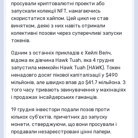
просували криптовалютні проекти або
запускали колекції NFT, намагаючись
скористатися хайпом. Цей цикл не став
винятком, деякі з них навіть отримали
колективні позови через суперечливі запуски
токенів.
Одним з останніх прикладів є Хейлі Велч,
відома як дівчина Hawk Tuah, яка 4 грудня
запустила мемкойн Hawk Tuah (HAWK). Токен
ненадовго досяг пікової капіталізації у $490
мільйонів, але швидко впав до $41.7 мільйона. З
того часу тривають звинувачення у махінаціях
і продажах інсайдерських гаманців.
19 грудня інвестори подали позов проти
кількох суб’єктів, причетних до запуску
монети, стверджуючи, що вони просували і
продавали незареєстровані цінні папери.