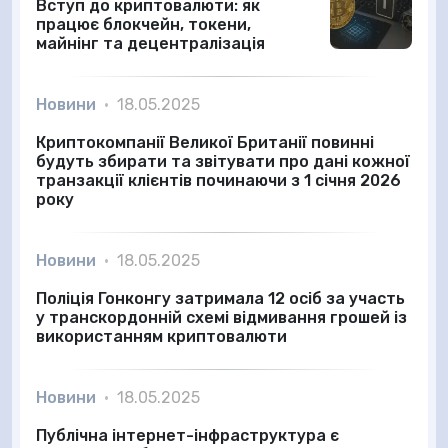
Вступ до криптовалюти: як
працює блокчейн, токени,
майнінг та децентралізація
Новини
•
18.05.2025
Криптокомпанії Великої Британії повинні
будуть збирати та звітувати про дані кожної
транзакції клієнтів починаючи з 1 січня 2026
року
Новини
•
18.05.2025
Поліція Гонконгу затримала 12 осіб за участь
у транскордонній схемі відмивання грошей із
використанням криптовалюти
Новини
•
18.05.2025
Публічна інтернет-інфраструктура є