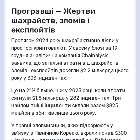
Програвші — Жертви
шахрайств, зломів і
експлойтів
Протягом 2024 року шахраї активно діяли у
просторі криптовалют. У своєму блозі за 19
грудня аналітична компанія Chainalysis
заявила, що загальні втрати від шахрайств,
зломів і експлойтів досягли $2.2 мільярда цього
року у 303 інцидентах.
Це на 21% більше, ніж у 2023 році, коли втрати
сягнули $1.8 мільярда у 282 інцидентах. Три
найпомітніші інциденти склали разом $825
мільйонів збитків лише цього року.
У травні зловмисники, яких підозрюють у
зв’язку з Північною Кореєю, вкрали понад $300