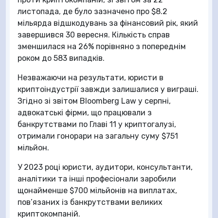
листопада, де було зазначено про $8.2
мільярда відшкодувань за фінансовий рік, який
завершився 30 вересня. Кількість справ
зменшилася на 26% порівняно з попереднім
роком до 583 випадків.
Незважаючи на результати, юристи в
криптоіндустрії завжди залишалися у виграші.
Згідно зі звітом Bloomberg Law у серпні,
адвокатські фірми, що працювали з
банкрутствами по Главі 11 у криптогалузі,
отримали гонорари на загальну суму $751
мільйон.
У 2023 році юристи, аудитори, консультанти,
аналітики та інші професіонали заробили
щонайменше $700 мільйонів на виплатах,
пов’язаних із банкрутствами великих
криптокомпаній.