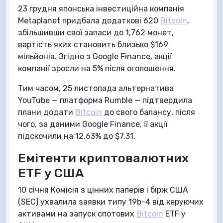
23 грудня японська інвестиційна компанія
Metaplanet придбала додаткові 620
Bitcoin
,
збільшивши свої запаси до 1,762 монет,
вартість яких становить близько $169
мільйонів. Згідно з Google Finance, акції
компанії зросли на 5% після оголошення.
Тим часом, 25 листопада альтернатива
YouTube — платформа Rumble — підтвердила
плани додати
Bitcoin
до свого балансу, після
чого, за даними Google Finance, її акції
підскочили на 12.63% до $7.31.
Емітенти криптовалютних
ETF у США
10 січня Комісія з цінних паперів і бірж США
(SEC) ухвалила заявки типу 19b-4 від керуючих
активами на запуск спотових
Bitcoin
ETF у