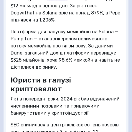
$12 мільярдів відповідно. За рік токен
Dogwifhat на Solana зріс на понад 879%, а Pepe
піднявся на 1,205%.
Платформа для запуску мемкойнів на Solana —
Pump.fun — стала джерелом величезного
потоку мемкойнів протягом року. За даними
Dune, загальний дохід платформи перевищує
$325 мільйонів, хоча 98.6% мемкойнів навіть не
дісталися до ринку.
Юристи в галузі
криптовалют
Як і в попередні роки, 2024 рік був відзначений
численними позовами та триваючими
банкрутствами у криптоіндустрії.
SEC опинилася в центрі кількох сотень позовів
проти криптокомпаній, зі звітом за 22