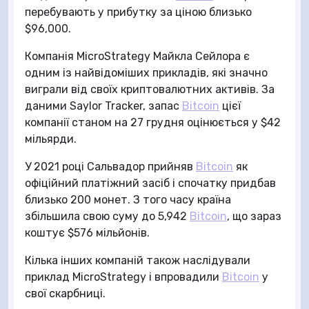
перебувають у прибутку за ціною близько
$96,000.
Компанія MicroStrategy Майкла Сейлора є
одним із найвідоміших прикладів, які значно
виграли від своїх криптовалютних активів. За
даними Saylor Tracker, запас
Bitcoin
цієї
компанії станом на 27 грудня оцінюється у $42
мільярди.
У 2021 році Сальвадор прийняв
Bitcoin
як
офіційний платіжний засіб і спочатку придбав
близько 200 монет. З того часу країна
збільшила свою суму до 5,942
Bitcoin
, що зараз
коштує $576 мільйонів.
Кілька інших компаній також наслідували
приклад MicroStrategy і впровадили
Bitcoin
у
свої скарбниці.