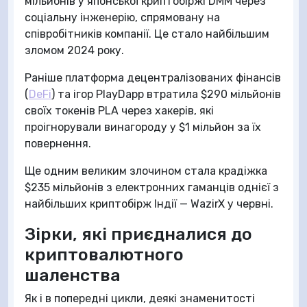
мільйонів у японської криптобіржі DMM через
соціальну інженерію, спрямовану на
співробітників компанії. Це стало найбільшим
зломом 2024 року.
Раніше платформа децентралізованих фінансів
(
DeFi
) та ігор PlayDapp втратила $290 мільйонів
своїх токенів PLA через хакерів, які
проігнорували винагороду у $1 мільйон за їх
повернення.
Ще одним великим злочином стала крадіжка
$235 мільйонів з електронних гаманців однієї з
найбільших криптобірж Індії — WazirX у червні.
Зірки, які приєдналися до
криптовалютного
шаленства
Як і в попередні цикли, деякі знаменитості