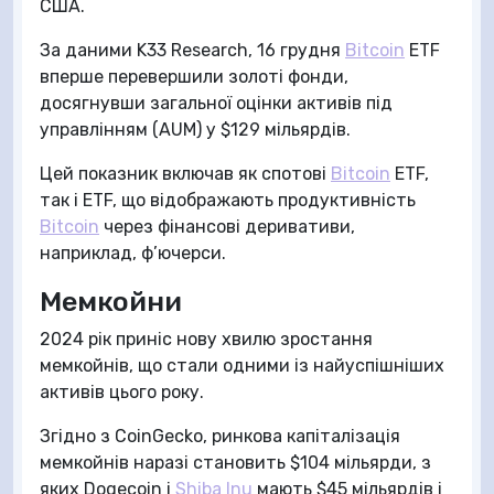
США.
За даними K33 Research, 16 грудня
Bitcoin
ETF
вперше перевершили золоті фонди,
досягнувши загальної оцінки активів під
управлінням (AUM) у $129 мільярдів.
Цей показник включав як спотові
Bitcoin
ETF,
так і ETF, що відображають продуктивність
Bitcoin
через фінансові деривативи,
наприклад, ф’ючерси.
Мемкойни
2024 рік приніс нову хвилю зростання
мемкойнів, що стали одними із найуспішніших
активів цього року.
Згідно з CoinGecko, ринкова капіталізація
мемкойнів наразі становить $104 мільярди, з
яких Dogecoin і
Shiba Inu
мають $45 мільярдів і