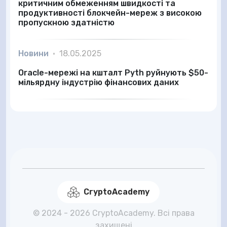
критичним обмеженням швидкості та
продуктивності блокчейн-мереж з високою
пропускною здатністю
Новини
•
18.05.2025
Oracle-мережі на кшталт Pyth руйнують $50-
мільярдну індустрію фінансових даних
CryptoAcademy
© 2024 - 2026 CryptoAcademy. Всі права
захищені