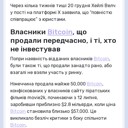
Через кілька тижнів тиші 20 грудня Хейлі Велч
у пості на платформі X заявила, що “повністю
співпрацює” з юристами.
Власники
Bitcoin
, що
продали передчасно, і ті, хто
не інвестував
Попри наявність відданих власників
Bitcoin
,
були також ті, що продали занадто рано, або
взагалі не взяли участь у ринку.
Німеччина продала майже 50,000
Bitcoin
,
конфіскованих у власників сайту піратських
фільмів movie2k, починаючи з 12 липня,
заробивши приблизно $2.8 мільярди, коли ціна
Bitcoin
становила близько $57,000. Це
викликало безліч критики з боку спільноти
Bitcoin
.