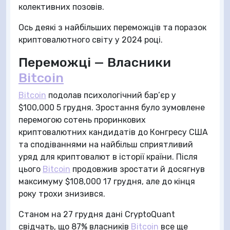
колективних позовів.
Ось деякі з найбільших переможців та поразок
криптовалютного світу у 2024 році.
Переможці — Власники
Bitcoin
Bitcoin
подолав психологічний бар’єр у
$100,000 5 грудня. Зростання було зумовлене
перемогою сотень проринкових
криптовалютних кандидатів до Конгресу США
та сподіваннями на найбільш сприятливий
уряд для криптовалют в історії країни. Після
цього
Bitcoin
продовжив зростати й досягнув
максимуму $108,000 17 грудня, але до кінця
року трохи знизився.
Станом на 27 грудня дані CryptoQuant
свідчать, що 87% власників
Bitcoin
все ще