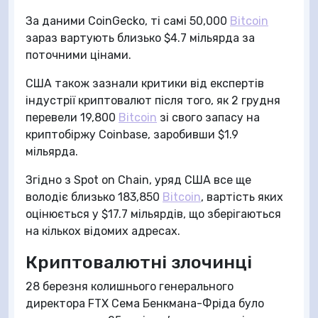
За даними CoinGecko, ті самі 50,000
Bitcoin
зараз вартують близько $4.7 мільярда за
поточними цінами.
США також зазнали критики від експертів
індустрії криптовалют після того, як 2 грудня
перевели 19,800
Bitcoin
зі свого запасу на
криптобіржу Coinbase, заробивши $1.9
мільярда.
Згідно з Spot on Chain, уряд США все ще
володіє близько 183,850
Bitcoin
, вартість яких
оцінюється у $17.7 мільярдів, що зберігаються
на кількох відомих адресах.
Криптовалютні злочинці
28 березня колишнього генерального
директора FTX Сема Бенкмана-Фріда було