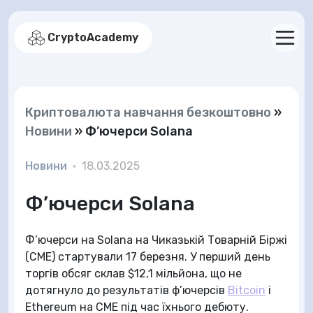
CryptoAcademy
Криптовалюта навчання безкоштовно
»
Новини
»
Ф’ючерси Solana
Новини
•
18.03.2025
Ф’ючерси Solana
Ф’ючерси на Solana на Чиказькій Товарній Біржі
(CME) стартували 17 березня. У перший день
торгів обсяг склав $12,1 мільйона, що не
дотягнуло до результатів ф’ючерсів
Bitcoin
і
Ethereum на CME під час їхнього дебюту.