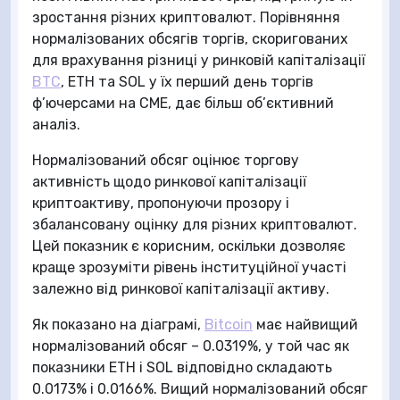
зростання різних криптовалют. Порівняння
нормалізованих обсягів торгів, скоригованих
для врахування різниці у ринковій капіталізації
BTC
, ETH та SOL у їх перший день торгів
ф’ючерсами на CME, дає більш об’єктивний
аналіз.
Нормалізований обсяг оцінює торгову
активність щодо ринкової капіталізації
криптоактиву, пропонуючи прозору і
збалансовану оцінку для різних криптовалют.
Цей показник є корисним, оскільки дозволяє
краще зрозуміти рівень інституційної участі
залежно від ринкової капіталізації активу.
Як показано на діаграмі,
Bitcoin
має найвищий
нормалізований обсяг – 0.0319%, у той час як
показники ETH і SOL відповідно складають
0.0173% і 0.0166%. Вищий нормалізований обсяг