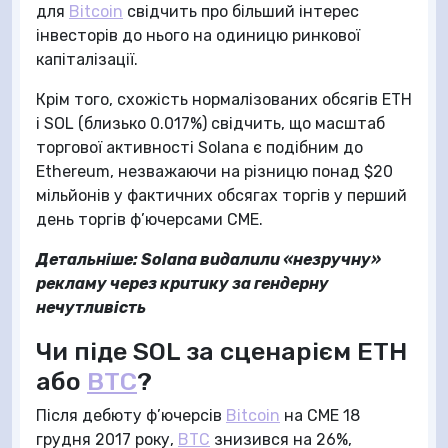
для
Bitcoin
свідчить про більший інтерес
інвесторів до нього на одиницю ринкової
капіталізації.
Крім того, схожість нормалізованих обсягів ETH
і SOL (близько 0.017%) свідчить, що масштаб
торгової активності Solana є подібним до
Ethereum, незважаючи на різницю понад $20
мільйонів у фактичних обсягах торгів у перший
день торгів ф’ючерсами CME.
Детальніше: Solana видалили «незручну»
рекламу через критику за гендерну
нечутливість
Чи піде SOL за сценарієм ETH
або
BTC
?
Після дебюту ф’ючерсів
Bitcoin
на CME 18
грудня 2017 року,
BTC
знизився на 26%,