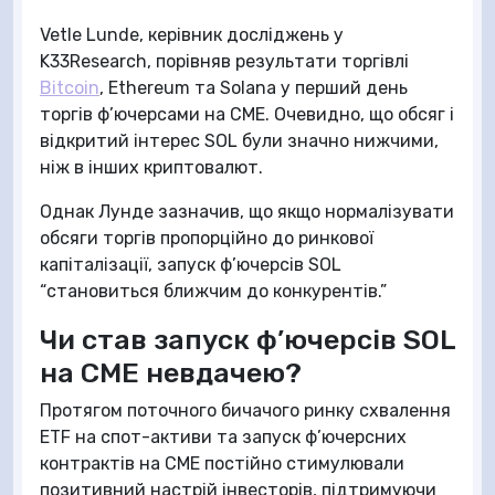
Vetle Lunde, керівник досліджень у
K33Research, порівняв результати торгівлі
Bitcoin
, Ethereum та Solana у перший день
торгів ф’ючерсами на CME. Очевидно, що обсяг і
відкритий інтерес SOL були значно нижчими,
ніж в інших криптовалют.
Однак Лунде зазначив, що якщо нормалізувати
обсяги торгів пропорційно до ринкової
капіталізації, запуск ф’ючерсів SOL
“становиться ближчим до конкурентів.”
Чи став запуск ф’ючерсів SOL
на CME невдачею?
Протягом поточного бичачого ринку схвалення
ETF на спот-активи та запуск ф’ючерсних
контрактів на CME постійно стимулювали
позитивний настрій інвесторів, підтримуючи