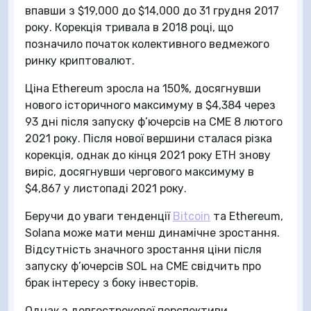
впавши з $19,000 до $14,000 до 31 грудня 2017
року. Корекція тривала в 2018 році, що
позначило початок колективного ведмежого
ринку криптовалют.
Ціна Ethereum зросла на 150%, досягнувши
нового історичного максимуму в $4,384 через
93 дні після запуску ф’ючерсів на CME 8 лютого
2021 року. Після нової вершини сталася різка
корекція, однак до кінця 2021 року ETH знову
виріс, досягнувши чергового максимуму в
$4,867 у листопаді 2021 року.
Беручи до уваги тенденції
Bitcoin
та Ethereum,
Solana може мати менш динамічне зростання.
Відсутність значного зростання ціни після
запуску ф’ючерсів SOL на CME свідчить про
брак інтересу з боку інвесторів.
Однак з довгострокової перспективи