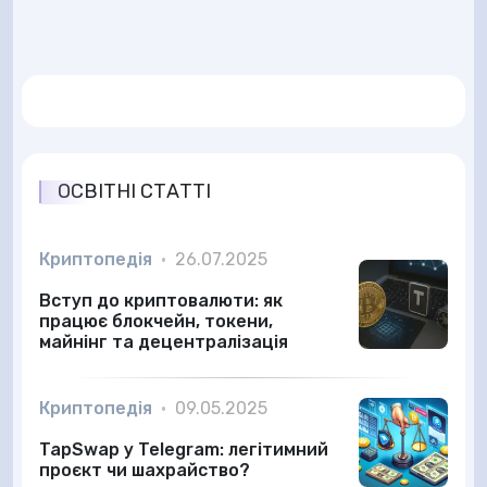
ОСВІТНІ СТАТТІ
Криптопедія
•
26.07.2025
Вступ до криптовалюти: як
працює блокчейн, токени,
майнінг та децентралізація
Криптопедія
•
09.05.2025
TapSwap у Telegram: легітимний
проєкт чи шахрайство?