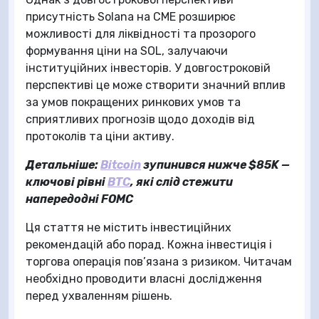
присутність Solana на CME розширює
можливості для ліквідності та прозорого
формування ціни на SOL, залучаючи
інституційних інвесторів. У довгостроковій
перспективі це може створити значний вплив
за умов покращених ринкових умов та
сприятливих прогнозів щодо доходів від
протоколів та ціни активу.
Детальніше:
Bitcoin
зупинився нижче $85K —
ключові рівні
BTC
, які слід стежити
напередодні FOMC
Ця стаття не містить інвестиційних
рекомендацій або порад. Кожна інвестиція і
торгова операція пов’язана з ризиком. Читачам
необхідно проводити власні дослідження
перед ухваленням рішень.