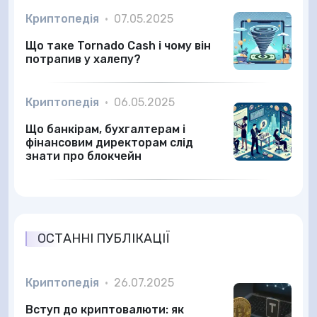
Криптопедія
•
07.05.2025
Що таке Tornado Cash і чому він
потрапив у халепу?
Криптопедія
•
06.05.2025
Що банкірам, бухгалтерам і
фінансовим директорам слід
знати про блокчейн
ОСТАННІ ПУБЛІКАЦІЇ
Криптопедія
•
26.07.2025
Вступ до криптовалюти: як