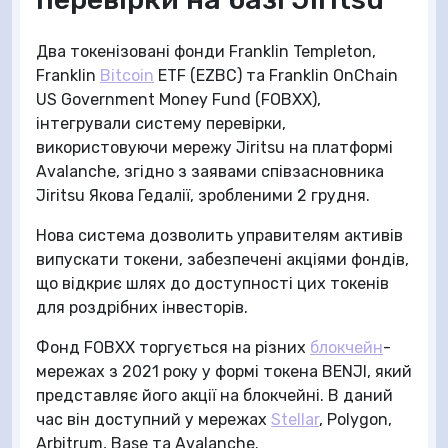
Два токенізовані фонди Franklin Templeton,
Franklin
Bitcoin
ETF (EZBC) та Franklin OnChain
US Government Money Fund (FOBXX),
інтегрували систему перевірки,
використовуючи мережу Jiritsu на платформі
Avalanche, згідно з заявами співзасновника
Jiritsu Якова Гедалії, зробленими 2 грудня.
Нова система дозволить управителям активів
випускати токени, забезпечені акціями фондів,
що відкриє шлях до доступності цих токенів
для роздрібних інвесторів.
Фонд FOBXX торгується на різних
блокчейн
-
мережах з 2021 року у формі токена BENJI, який
представляє його акції на блокчейні. В даний
час він доступний у мережах
Stellar
, Polygon,
Arbitrum, Base та Avalanche.