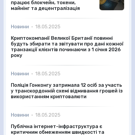
працює блокчейн, токени,
майнінг та децентралізація
Новини
•
18.05.2025
Криптокомпанії Великої Британії повинні
будуть збирати та звітувати про дані кожної
транзакції клієнтів починаючи з 1 січня 2026
року
Новини
•
18.05.2025
Поліція Гонконгу затримала 12 осіб за участь
у транскордонній схемі відмивання грошей із
використанням криптовалюти
Новини
•
18.05.2025
Публічна інтернет-інфраструктура є
критичним обмеженням швидкості та