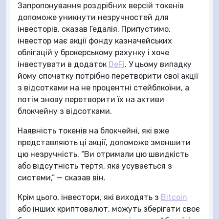
Запропонування роздрібних версій токенів
допоможе уникнути незручностей для
інвесторів, сказав Гедалія. Припустимо,
інвестор має акції фонду казначейських
облігацій у брокерському рахунку і хоче
інвестувати в додаток
DeFi
. У цьому випадку
йому спочатку потрібно перетворити свої акції
з відсотками на не процентні стейблкоїни, а
потім знову перетворити їх на активи
блокчейну з відсотками.
Наявність токенів на блокчейні, які вже
представляють ці акції, допоможе зменшити
цю незручність. “Ви отримали цю швидкість
або відсутність тертя, яка усувається з
системи,” — сказав він.
Крім цього, інвестори, які виходять з
Bitcoin
або інших криптовалют, можуть зберігати своє