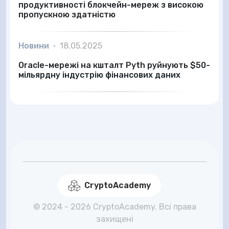
продуктивності блокчейн-мереж з високою
пропускною здатністю
Новини
•
18.05.2025
Oracle-мережі на кшталт Pyth руйнують $50-
мільярдну індустрію фінансових даних
CryptoAcademy
© 2024 - 2026 CryptoAcademy. Всі права
захищені