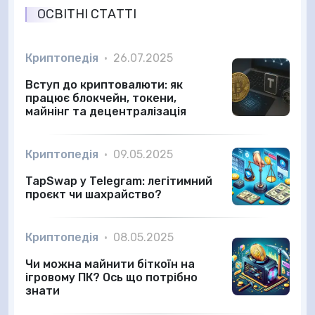
ОСВІТНІ СТАТТІ
Криптопедія
•
26.07.2025
Вступ до криптовалюти: як
працює блокчейн, токени,
майнінг та децентралізація
Криптопедія
•
09.05.2025
TapSwap у Telegram: легітимний
проєкт чи шахрайство?
Криптопедія
•
08.05.2025
Чи можна майнити біткоїн на
ігровому ПК? Ось що потрібно
знати