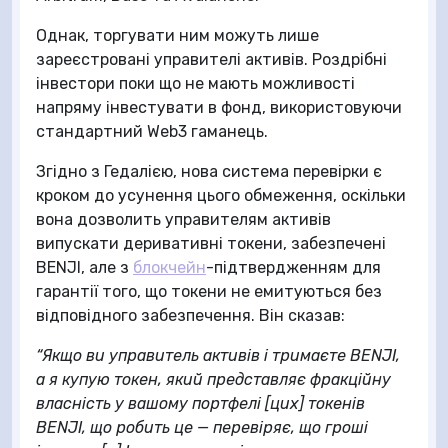
Однак, торгувати ним можуть лише
зареєстровані управителі активів. Роздрібні
інвестори поки що не мають можливості
напряму інвестувати в фонд, використовуючи
стандартний Web3 гаманець.
Згідно з Гедалією, нова система перевірки є
кроком до усунення цього обмеження, оскільки
вона дозволить управителям активів
випускати деривативні токени, забезпечені
BENJI, але з
блокчейн
-підтвердженням для
гарантії того, що токени не емитуються без
відповідного забезпечення. Він сказав:
“Якщо ви управитель активів і тримаєте BENJI,
а я купую токен, який представляє фракційну
власність у вашому портфелі [цих] токенів
BENJI, що робить це — перевіряє, що гроші