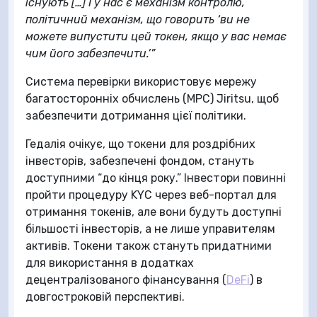
існують […] І у нас є механізм контролю,
політичний механізм, що говорить ‘ви не
можете випустити цей токен, якщо у вас немає
чим його забезпечити.’”
Система перевірки використовує мережу
багатосторонніх обчислень (MPC) Jiritsu, щоб
забезпечити дотримання цієї політики.
Гедалія очікує, що токени для роздрібних
інвесторів, забезпечені фондом, стануть
доступними “до кінця року.” Інвестори повинні
пройти процедуру KYC через веб-портал для
отримання токенів, але вони будуть доступні
більшості інвесторів, а не лише управителям
активів. Токени також стануть придатними
для використання в додатках
децентралізованого фінансування (
DeFi
) в
довгостроковій перспективі.