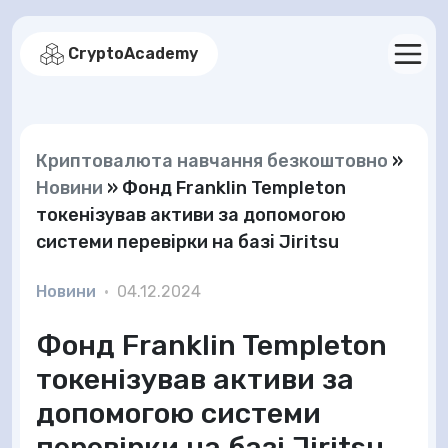
CryptoAcademy
Криптовалюта навчання безкоштовно
»
Новини
»
Фонд Franklin Templeton
токенізував активи за допомогою
системи перевірки на базі Jiritsu
Новини
•
04.12.2024
Фонд Franklin Templeton
токенізував активи за
допомогою системи
перевірки на базі Jiritsu