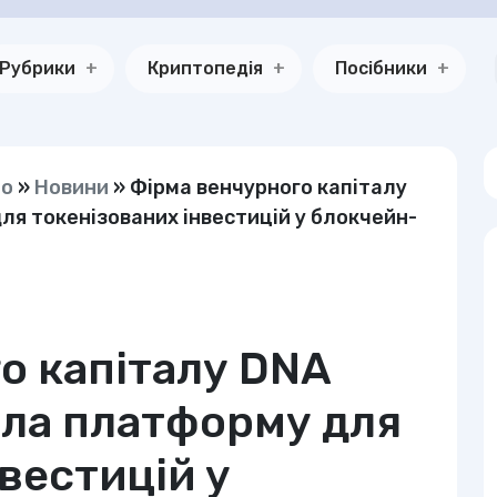
Рубрики
Криптопедія
Посібники
но
»
Новини
»
Фірма венчурного капіталу
ля токенізованих інвестицій у блокчейн-
о капіталу DNA
ила платформу для
вестицій у