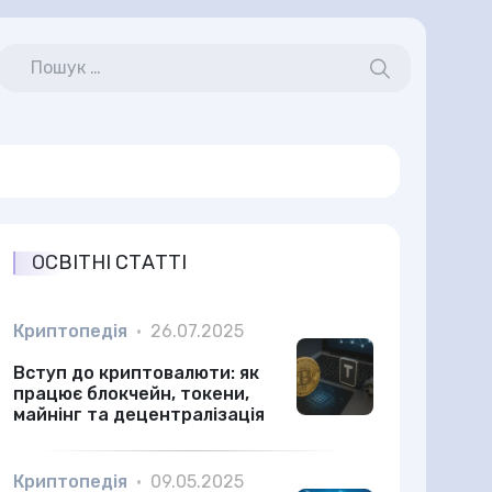
ОСВІТНІ СТАТТІ
Криптопедія
•
26.07.2025
Вступ до криптовалюти: як
працює блокчейн, токени,
майнінг та децентралізація
Криптопедія
•
09.05.2025