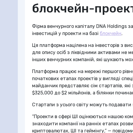
блокчейн-проек
Фірма венчурного капіталу DNA Holdings 
інвестицій у проекти на базі
блокчейн
.
Ця платформа націлена на інвесторів з ви
для опису осіб з ліквідними активами не м
інших венчурних компаній, які шукають мож
Платформа працює на мережі першого рівня 
початкових етапах проектів у вигляді спец
майданчик представляє сім стартапів, які 
$325,000 до $2 мільйонів, а білянки почина
Стартапи з усього світу можуть подавати 
“Проекти в сфері ШІ оцінюються нашою ком
знаходити компанії на ранніх етапах розви
криптовалютах, ШІ та геймінгу,” — повідом