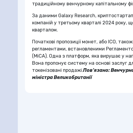
традиційному венчурному капітальному ф
За даними Galaxy Research, криптостартап
компаній у третьому кварталі 2024 року, щ
кварталом.
Початкові пропозиції монет, або ICO, тако
регламентами, встановленими Регламенто
(MiCA). Одна з платформ, яка вирушає у на
Вона пропонує систему на основі заслуг дл
токенізовані продажі.
Пов’язано:
Венчурна
міністра Великобританії