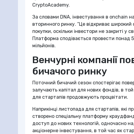
CryptoAcademy.
За словами DNA, інвестування в onchain н
вторинного ринку. “Це відкриває широкий 
покупки, оскільки інвестори не закриті у св
Платформа сподівається провести понад 50
мільйонів.
Венчурні компанії по
бичачого ринку
Поточний бичачий сезон спостерігає повер
залучають капітал для нових фондів, в то
для стартапів продовжують процвітати.
Наприкінці листопада для стартапів, які 
створено спеціальну платформу краудфанди
доступ до нових технологій, одночасно на
акціонерне інвестування, в той час як ст