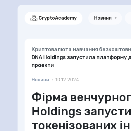
CryptoAcademy
Новини
Криптовалюта навчання безкоштов
DNA Holdings запустила платформу д
проекти
Новини
•
10.12.2024
Фірма венчурног
Holdings запуст
токенізованих ін