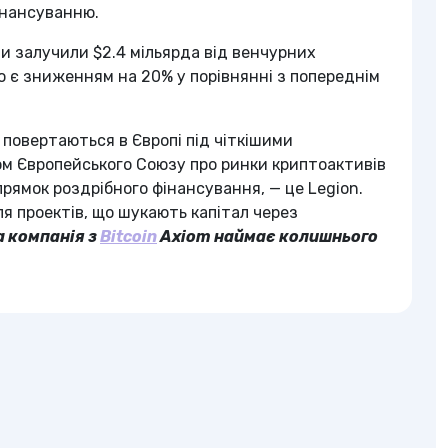
інансуванню.
и залучили $2.4 мільярда від венчурних
о є зниженням на 20% у порівнянні з попереднім
ж повертаються в Європі під чіткішими
м Європейського Союзу про ринки криптоактивів
прямок роздрібного фінансування, — це Legion.
я проектів, що шукають капітал через
 компанія з
Bitcoin
Axiom наймає колишнього