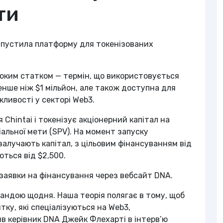
ти
запустила платформу для токенізованих
соким статком — термін, що використовується
енше ніж $1 мільйон, але також доступна для
ливості у секторі Web3.
Chintai і токенізує акціонерний капітал на
іальної мети (SPV). На момент запуску
залучають капітал, з цільовим фінансуванням від
ються від $2,500.
заявки на фінансування через вебсайт DNA.
андою щодня. Наша теорія полягає в тому, щоб
тку, які спеціалізуються на Web3,
ив керівник DNA Джейк Флехарті в інтерв’ю