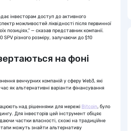
адає інвесторам доступ до активного
спектр можливостей ліквідності після первинної
оїх позиціях,” — сказав представник компанії.
 SPV різного розміру, залучаючи до $10
вертаються на фоні
нення венчурних компаній у сферу Web3, які
й час як альтернативні варіанти фінансування
працюють над рішеннями для мережі
Bitcoin
, було
нгу. Для інвесторів цей інструмент обіцяє
даючи частки власності, схожі на традиційне
артапи можуть знайти альтернативу