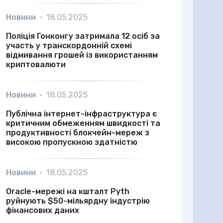
Новини
•
18.05.2025
Поліція Гонконгу затримала 12 осіб за
участь у транскордонній схемі
відмивання грошей із використанням
криптовалюти
Новини
•
18.05.2025
Публічна інтернет-інфраструктура є
критичним обмеженням швидкості та
продуктивності блокчейн-мереж з
високою пропускною здатністю
Новини
•
18.05.2025
Oracle-мережі на кшталт Pyth
руйнують $50-мільярдну індустрію
фінансових даних