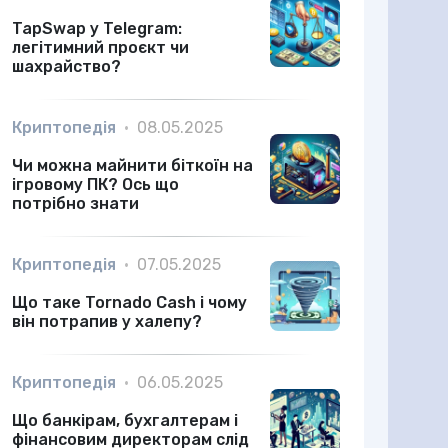
TapSwap у Telegram:
легітимний проєкт чи
шахрайство?
Криптопедія
•
08.05.2025
Чи можна майнити біткоїн на
ігровому ПК? Ось що
потрібно знати
Криптопедія
•
07.05.2025
Що таке Tornado Cash і чому
він потрапив у халепу?
Криптопедія
•
06.05.2025
Що банкірам, бухгалтерам і
фінансовим директорам слід