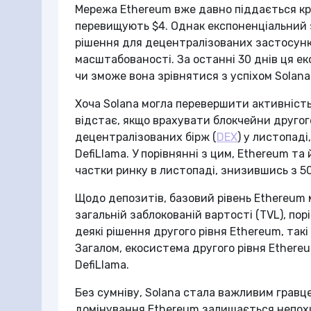
Мережа Ethereum вже давно піддається крити
перевищують $4. Однак експоненціальний з
рішення для децентралізованих застосунків
масштабованості. За останні 30 днів ця ек
чи зможе вона зрівнятися з успіхом Solana
Хоча Solana могла перевершити активність
відстає, якщо врахувати блокчейни другого
децентралізованих бірж (
DEX
) у листопаді
DefiLlama. У порівнянні з цим, Ethereum т
частки ринку в листопаді, знизившись з 50
Щодо депозитів, базовий рівень Ethereum 
загальній заблокованій вартості (TVL), пор
деякі рішення другого рівня Ethereum, такі 
Загалом, екосистема другого рівня Ethereu
DefiLlama.
Без сумніву, Solana стала важливим гравц
домінування Ethereum залишається непохи