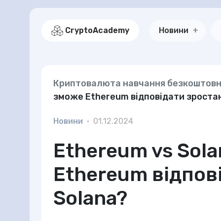
CryptoAcademy
Новини
Криптовалюта навчання безкоштов
зможе Ethereum відповідати зроста
Новини
•
01.12.2024
Ethereum vs Sola
Ethereum відпов
Solana?