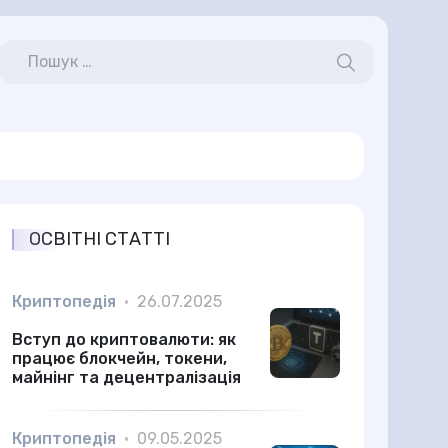
ОСВІТНІ СТАТТІ
Криптопедія
•
26.07.2025
Вступ до криптовалюти: як
працює блокчейн, токени,
майнінг та децентралізація
Криптопедія
•
09.05.2025