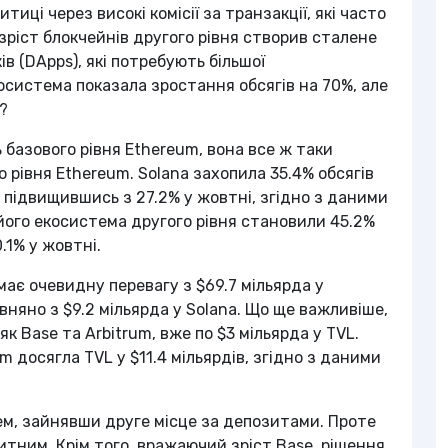
ці через високі комісії за транзакції, які часто
ріст блокчейнів другого рівня створив сталене
 (DApps), які потребують більшої
осистема показала зростання обсягів на 70%, але
?
 базового рівня Ethereum, вона все ж таки
 рівня Ethereum. Solana захопила 35.4% обсягів
, підвищившись з 27.2% у жовтні, згідно з даними
а його екосистема другого рівня становили 45.2%
.1% у жовтні.
має очевидну перевагу з $69.7 мільярда у
івняно з $9.2 мільярда у Solana. Що ще важливіше,
як Base та Arbitrum, вже по $3 мільярда у TVL.
m досягла TVL у $11.4 мільярдів, згідно з даними
ем, зайнявши друге місце за депозитами. Проте
тним. Крім того, вражаючий зріст Base, рішення