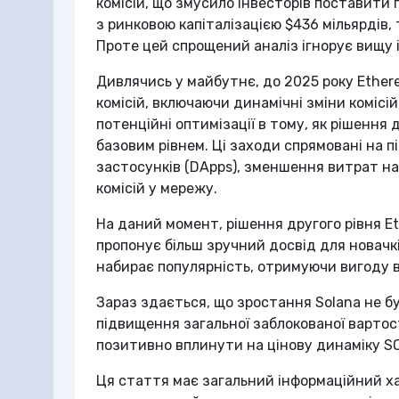
комісій, що змусило інвесторів поставити 
з ринковою капіталізацією $436 мільярдів, 
Проте цей спрощений аналіз ігнорує вищу і
Дивлячись у майбутнє, до 2025 року Ethe
комісій, включаючи динамічні зміни комісі
потенційні оптимізації в тому, як рішення д
базовим рівнем. Ці заходи спрямовані на
застосунків (DApps), зменшення витрат на
комісій у мережу.
На даний момент, рішення другого рівня E
пропонує більш зручний досвід для новачкі
набирає популярність, отримуючи вигоду від
Зараз здається, що зростання Solana не 
підвищення загальної заблокованої вартост
позитивно вплинути на цінову динаміку SO
Ця стаття має загальний інформаційний ха