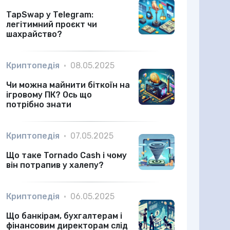
TapSwap у Telegram:
легітимний проєкт чи
шахрайство?
Криптопедія
•
08.05.2025
Чи можна майнити біткоїн на
ігровому ПК? Ось що
потрібно знати
Криптопедія
•
07.05.2025
Що таке Tornado Cash і чому
він потрапив у халепу?
Криптопедія
•
06.05.2025
Що банкірам, бухгалтерам і
фінансовим директорам слід