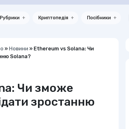
Рубрики
Криптопедія
Посібники
но
»
Новини
»
Ethereum vs Solana: Чи
нню Solana?
na: Чи зможе
ідати зростанню