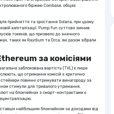
нтролюваного біржею Coinbase, обіцяє
для прийняття та зростання Solana, при цьому
ковій капіталізації. Pump.fun суттєво змінив
пусків токенів, що призвело до значного
ах, таких як Raydium та Orca, які разом зібрали
Ethereum за комісіями
загальна заблокована вартість (TVL) є лише
еслюють, що отримання комісій є критично
 стейкери повинні отримувати винагороду за
чином стимули для тривалого утримання.
лют на блокчейнах з смарт-контрактами є
децентралізацію.
 ставши найбільшим блокчейном за доходами від