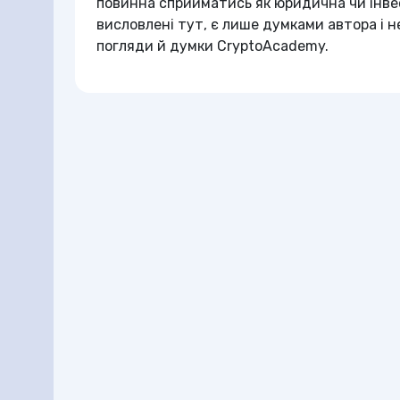
повинна сприйматись як юридична чи інвес
висловлені тут, є лише думками автора і 
погляди й думки CryptoAcademy.