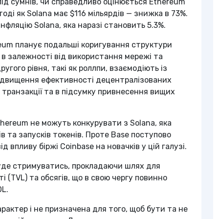
під сумнів, чи справедливо оцінюється Ethereum
тоді як Solana має $116 мільярдів — знижка в 73%.
нфляцію Solana, яка наразі становить 5.3%.
reum планує подальші коригування структури
й в залежності від використання мережі та
ругого рівня, такі як роллпи, взаємодіють із
 підвищення ефективності децентралізованих
 транзакції та в підсумку привнесення вищих
thereum не можуть конкурувати з Solana, яка
в та запусків токенів. Проте Base поступово
 впливу біржі Coinbase на новачків у цій галузі.
буде стримуватись, прокладаючи шлях для
і (TVL) та обсягів, що в свою чергу повинно
L.
рактер і не призначена для того, щоб бути та не