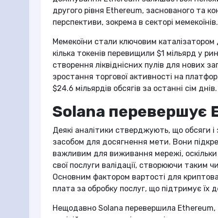
другого рівня Ethereum, заснованого та ко
перспективи, зокрема в секторі мемекоїнів.
Мемекоїни стали ключовим каталізатором 
кілька токенів перевищили $1 мільярд у рин
створення ліквіднісних пулів для нових за
зростання торгової активності на платформ
$24.6 мільярдів обсягів за останні сім днів.
Solana перевершує 
Деякі аналітики стверджують, що обсяги і 
засобом для досягнення мети. Вони підкр
важливим для виживання мережі, оскільки
свої послуги валідації, створюючи таким 
Основним фактором вартості для криптова
плата за обробку послуг, що підтримує їх 
Нещодавно Solana перевершила Ethereum,