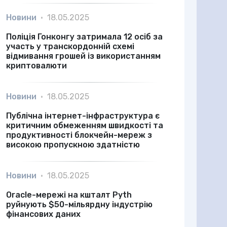
Новини
•
18.05.2025
Поліція Гонконгу затримала 12 осіб за
участь у транскордонній схемі
відмивання грошей із використанням
криптовалюти
Новини
•
18.05.2025
Публічна інтернет-інфраструктура є
критичним обмеженням швидкості та
продуктивності блокчейн-мереж з
високою пропускною здатністю
Новини
•
18.05.2025
Oracle-мережі на кшталт Pyth
руйнують $50-мільярдну індустрію
фінансових даних