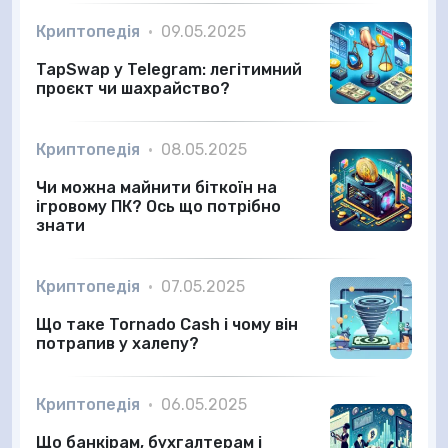
Криптопедія
•
09.05.2025
TapSwap у Telegram: легітимний
проєкт чи шахрайство?
Криптопедія
•
08.05.2025
Чи можна майнити біткоїн на
ігровому ПК? Ось що потрібно
знати
Криптопедія
•
07.05.2025
Що таке Tornado Cash і чому він
потрапив у халепу?
Криптопедія
•
06.05.2025
Що банкірам, бухгалтерам і