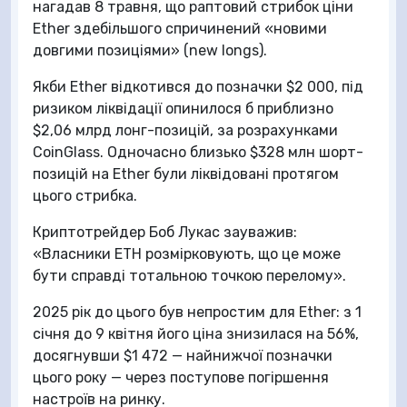
нагадав 8 травня, що раптовий стрибок ціни
Ether здебільшого спричинений «новими
довгими позиціями» (new longs).
Якби Ether відкотився до позначки $2 000, під
ризиком ліквідації опинилося б приблизно
$2,06 млрд лонг-позицій, за розрахунками
CoinGlass. Одночасно близько $328 млн шорт-
позицій на Ether були ліквідовані протягом
цього стрибка.
Криптотрейдер Боб Лукас зауважив:
«Власники ETH розмірковують, що це може
бути справді тотальною точкою перелому».
2025 рік до цього був непростим для Ether: з 1
січня до 9 квітня його ціна знизилася на 56%,
досягнувши $1 472 — найнижчої позначки
цього року — через поступове погіршення
настроїв на ринку.