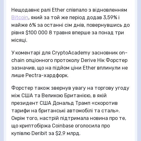
Нещодавнє ралі Ether співпало з відновленням
Bitcoin
, який за той же період додав 3,59% і
майже 6% за останні сім днів, повернувшись до
рівня $100 000 8 травня вперше за понад три
місяці.
У коментарі для CryptoAcademy засновник on-
chain опціонного протоколу Derive Нік Форстер
зазначив, що на підйом ціни Ether вплинули не
лише Pectra-хардфорк.
Форстер також звернув увагу на торгову угоду
між США та Великою Британією, в якій
президент США Дональд Трамп «скоротив
тарифи на британські автомобілі та сталь».
Окрім того, настрій підтримала новина про те,
що криптобіржа Coinbase оголосила про
купівлю Deribit за $2,9 млрд.