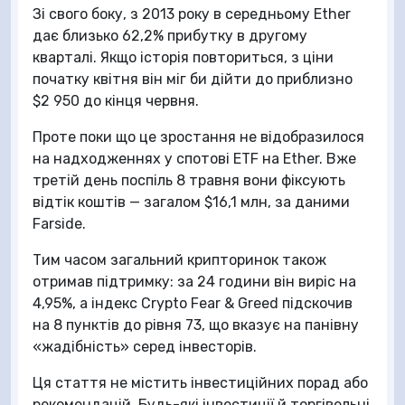
Зі свого боку, з 2013 року в середньому Ether
дає близько 62,2% прибутку в другому
кварталі. Якщо історія повториться, з ціни
початку квітня він міг би дійти до приблизно
$2 950 до кінця червня.
Проте поки що це зростання не відобразилося
на надходженнях у спотові ETF на Ether. Вже
третій день поспіль 8 травня вони фіксують
відтік коштів — загалом $16,1 млн, за даними
Farside.
Тим часом загальний крипторинок також
отримав підтримку: за 24 години він виріс на
4,95%, а індекс Crypto Fear & Greed підскочив
на 8 пунктів до рівня 73, що вказує на панівну
«жадібність» серед інвесторів.
Ця стаття не містить інвестиційних порад або
рекомендацій. Будь-які інвестиції й торгівельні